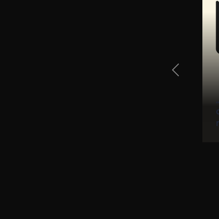
Previous Sli
 den. Objednávky,
- vše na jednom
e."