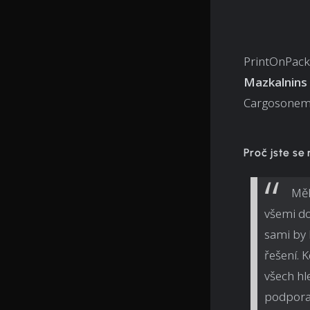
PrintOnPack.
Mazkalnins
Cargosone
Proč jste se
Měl
všemi do
sami by 
řešení. 
všech hl
podpora 