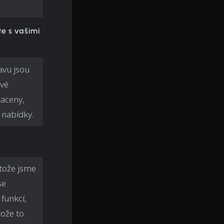
e s vašimi
avu jsou
ové
raceny,
 nabídky.
otože jsme
se
funkcí,
ože to