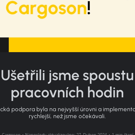
Ušetřili jsme spoustu
pracovních hodin
cká podpora byla na nejvyšší úrovni a implement
rychlejší, než jsme očekávali.
Cargoson
•
Naposledy aktualizováno: 27. Duben 2024
•
1 min čtení