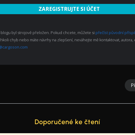
ZAREGISTRUJTE SI ÚČET
 blogu byl strojově přeložen. Pokud chcete, můžete si
přečíst původní přís
chkoli chyb nebo máte návrhy na zlepšení, neváhejte mě kontaktovat, autora,
@cargoson.com
P
Doporučené ke čtení