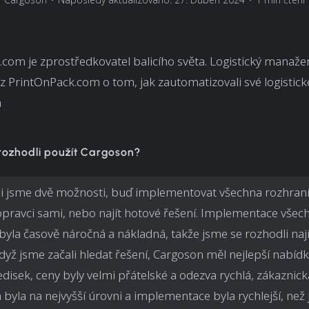
com je zprostředkovatel balicího světa. Logistický manaže
z PrintOnPack.com o tom, jak zautomatizovali své logistick
m
 rozhodli použít Cargoson?
i jsme dvě možnosti, buď implementovat všechna rozhraní
pravci sami, nebo najít hotové řešení. Implementace všech
byla časově náročná a nákladná, takže jsme se rozhodli naj
Když jsme začali hledat řešení, Cargoson měl nejlepší nabíd
edisek, ceny byly velmi přátelské a odezva rychlá, zákaznick
byla na nejvyšší úrovni a implementace byla rychlejší, než