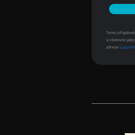
Tento příspěvek
si všimnete jaký
adrese
support