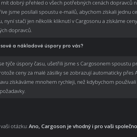
mít dobrý přehled o všech potřebných cenách dopravců 
říve jsme posílali spoustu e-mailů, abychom získali jednu c
, nyní stačí jen několik kliknutí v Cargosonu a získáme cen
ých dopravců.
asové a nákladové úspory pro vás?
se týče úspory času, ušetřili jsme s Cargosonem spoustu p
rotože ceny za malé zásilky se zobrazují automaticky přes 
avu získáváme mnohem rychleji, než kdybychom používali
 požadavky.
vaši otázku:
Ano, Cargoson je vhodný i pro vaši společn