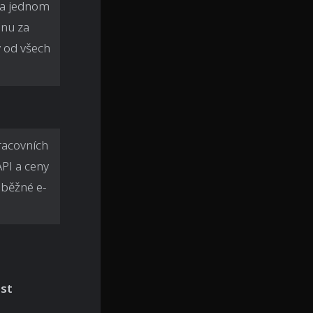
na jednom
enu za
y od všech
racovních
API a ceny
 běžné e-
ost