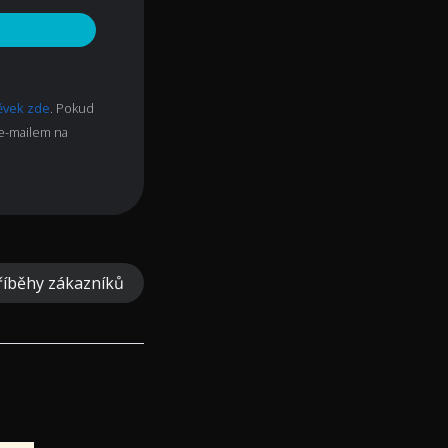
pěvek zde
. Pokud
 e-mailem na
říběhy zákazníků