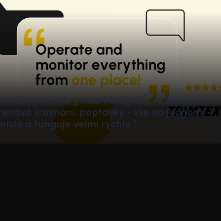
de
Jak Rebel expeduje zásilky a palety po celé
Polsku, aniž by logistika musela otevřít portá
dopravce
Janis Konovalciks