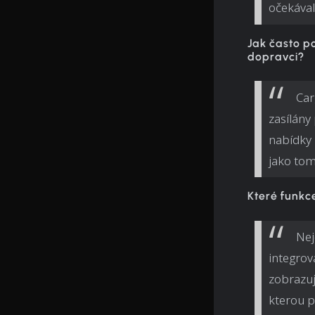
očekávali
Jak často p
dopravci?
Car
zasílány
nabídky 
jako tom
Které funkce
Nej
integrov
zobrazuj
kterou p