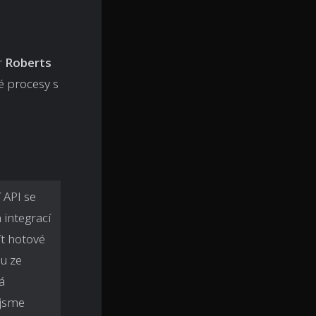
r
Roberts
é procesy s
 API se
 integrací
ít hotové
ku ze
á
 jsme