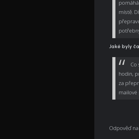
pomáhá 
místě. D
přepravu
potřebn
Jaké byly č
Co 
hodin, p
za přepr
mailové
Odpověď na 