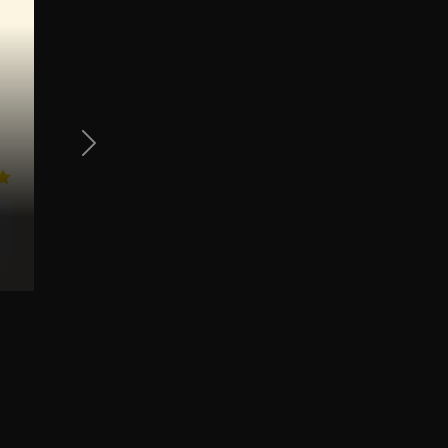
Next Slide
m
l