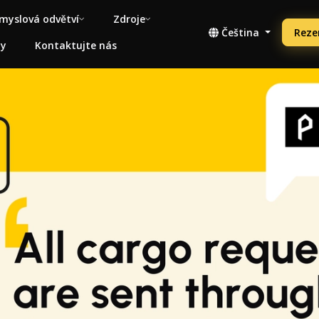
myslová odvětví
Zdroje
Čeština
Reze
ny
Kontaktujte nás