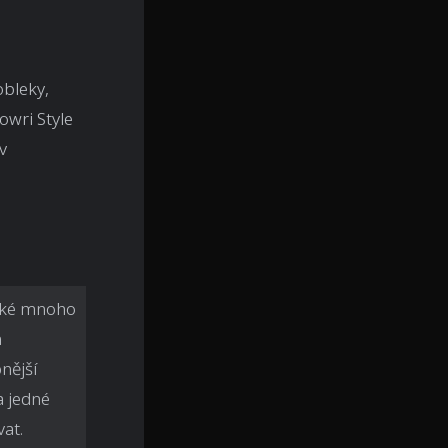
obleky,
owri Style
v
také mnoho
n
nější
a jedné
vat.