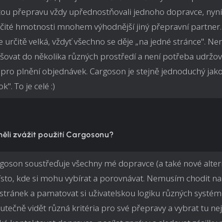
tou přepravu vždy upřednostňovali jednoho dopravce, nyní
rčité hmotnosti mnohem výhodnější jiný přepravní partner
e určitě velká, vždyť všechno se děje „na jedné stránce". Ne
ašovat do několika různých prostředí a není potřeba udržo
pro plnění objednávek. Cargoson je stejně jednoduchý jak
". To je celé :)
ěli zvážit použití Cargosonu?
goson soustřeďuje všechny mé dopravce (a také nové altern
sto, kde si mohu vybírat a porovnávat. Nemusím chodit 
stránek a pamatovat si uživatelskou logiku různých systém
tečně vidět různá kritéria pro své přepravy a vybrat tu nej