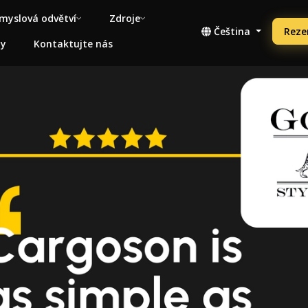
myslová odvětví
Zdroje
Čeština
Reze
ny
Kontaktujte nás