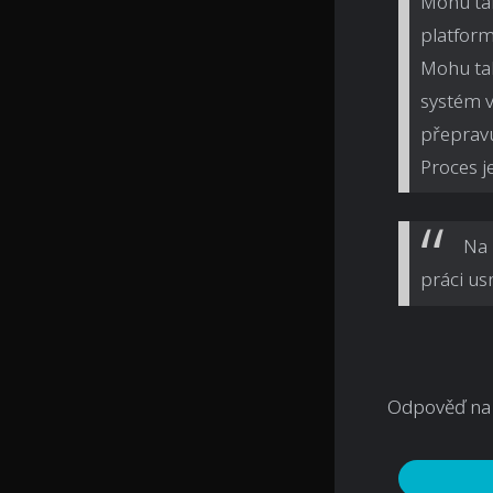
Mohu tak
platform
Mohu tak
systém v
přepravu
Proces j
Na 
práci usn
Odpověď na 