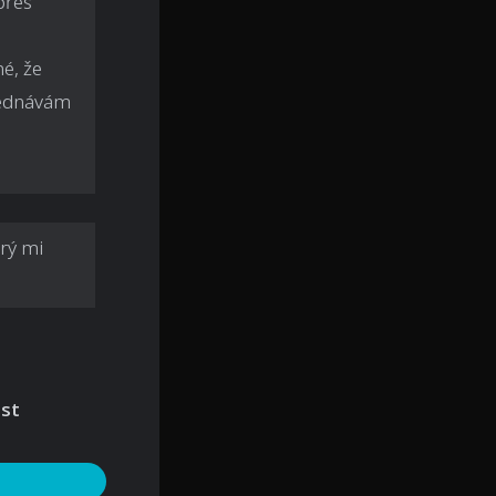
přes
é, že
bjednávám
rý mi
ost