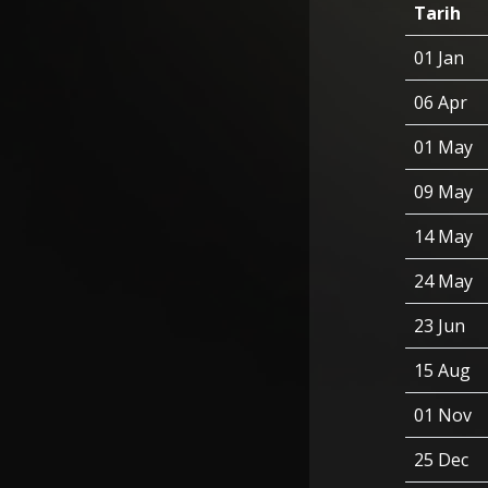
Tarih
01 Jan
06 Apr
01 May
09 May
14 May
24 May
23 Jun
15 Aug
01 Nov
25 Dec