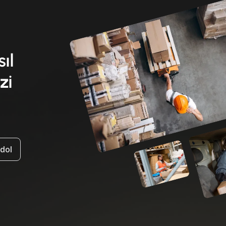
sıl
zi
ydol