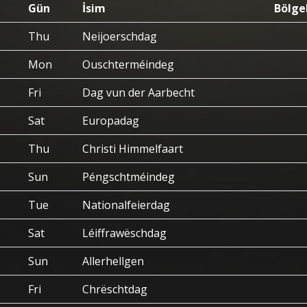
Gün
İsim
Bölge
Thu
Neijoerschdag
Mon
Ouschterméindeg
Fri
Dag vun der Aarbecht
Sat
Europadag
Thu
Christi Himmelfaart
Sun
Péngschtméindeg
Tue
Nationalfeierdag
Sat
Léiffrawëschdag
Sun
Allerhellgen
Fri
Chrëschtdag