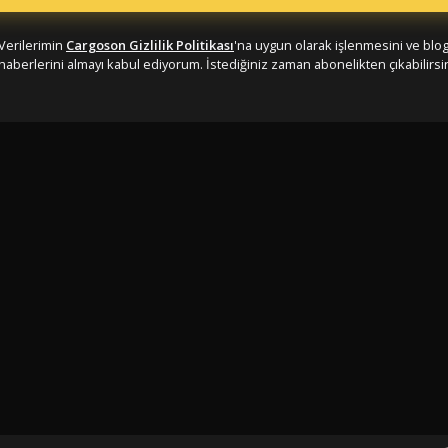
Verilerimin
Cargoson Gizlilik Politikası
'na uygun olarak işlenmesini ve blo
haberlerini almayı kabul ediyorum. İstediğiniz zaman abonelikten çıkabilirsin