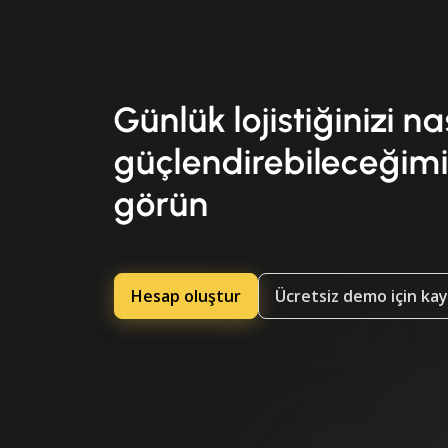
Günlük lojistiğinizi na
güçlendirebileceğimi
görün
Hesap oluştur
Ücretsiz demo için ka