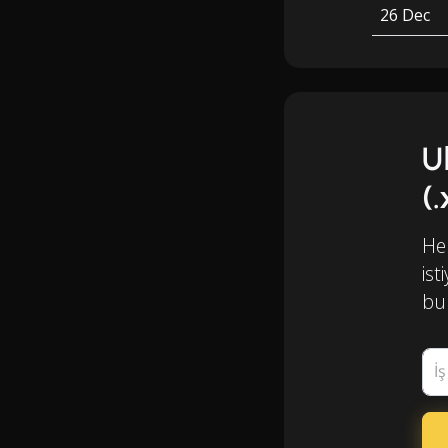
26 Dec
U
(
Her
ist
bul
İ