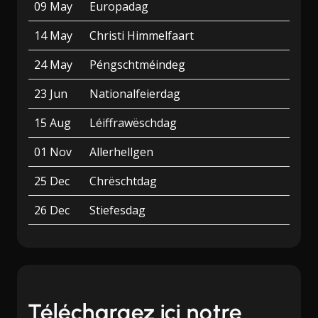
09 May
Europadag
14 May
Christi Himmelfaart
24 May
Péngschtméindeg
23 Jun
Nationalfeierdag
15 Aug
Léiffrawëschdag
01 Nov
Allerhellgen
25 Dec
Chrëschtdag
26 Dec
Stiefesdag
Téléchargez ici notre