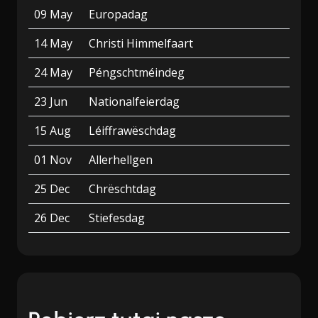
09 May
Europadag
14 May
Christi Himmelfaart
24 May
Péngschtméindeg
23 Jun
Nationalfeierdag
15 Aug
Léiffrawëschdag
01 Nov
Allerhellgen
25 Dec
Chrëschtdag
26 Dec
Stiefesdag