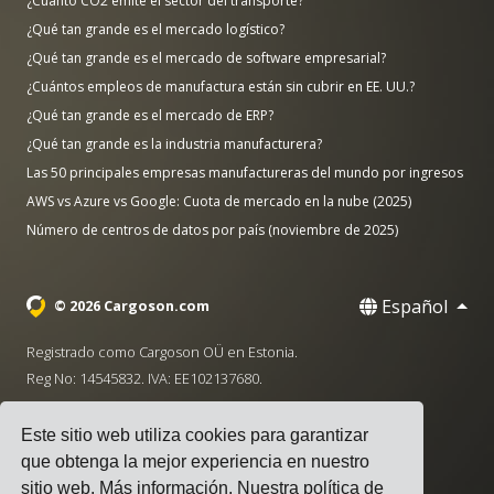
¿Cuánto CO2 emite el sector del transporte?
¿Qué tan grande es el mercado logístico?
¿Qué tan grande es el mercado de software empresarial?
¿Cuántos empleos de manufactura están sin cubrir en EE. UU.?
¿Qué tan grande es el mercado de ERP?
¿Qué tan grande es la industria manufacturera?
Las 50 principales empresas manufactureras del mundo por ingresos
AWS vs Azure vs Google: Cuota de mercado en la nube (2025)
Número de centros de datos por país (noviembre de 2025)
Español
© 2026 Cargoson.com
Registrado como Cargoson OÜ en Estonia.
Reg No: 14545832. IVA: EE102137680.
Sede: Pärnu mnt. 141, 11314 Tallinn, Estonia
Este sitio web utiliza cookies para garantizar
·
+372 5555 0028
hello@cargoson.com
que obtenga la mejor experiencia en nuestro
sitio web.
Más información
. Nuestra política de