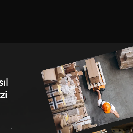
sıl
zi