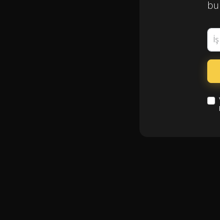
bul
İ