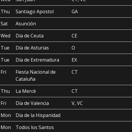
Thu
Santiago Apostol
GA
Sat
Asunción
Wed
Día de Ceuta
CE
Tue
Día de Asturias
O
Tue
Día de Extremadura
EX
Fri
Fiesta Nacional de
CT
Cataluña
Thu
La Mercè
CT
Fri
Día de Valencia
V, VC
Mon
Día de la Hispanidad
Mon
Todos los Santos