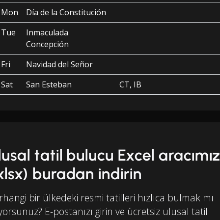
Mon
Día de la Constitución
Tue
Inmaculada
Concepción
Fri
Navidad del Señor
Sat
San Esteban
CT, IB
lusal tatil bulucu Excel aracımız
.xlsx) buradan indirin
hangi bir ülkedeki resmi tatilleri hızlıca bulmak mı
iyorsunuz? E-postanızı girin ve ücretsiz ulusal tatil