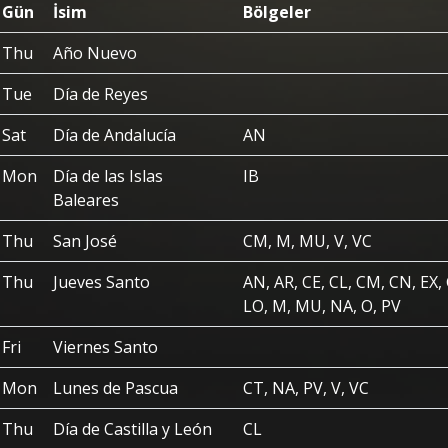
Gün
İsim
Bölgeler
Thu
Año Nuevo
Tue
Día de Reyes
Sat
Día de Andalucía
AN
Mon
Día de las Islas
IB
Baleares
Thu
San José
CM, M, MU, V, VC
Thu
Jueves Santo
AN, AR, CE, CL, CM, CN, EX, 
LO, M, MU, NA, O, PV
Fri
Viernes Santo
Mon
Lunes de Pascua
CT, NA, PV, V, VC
Thu
Día de Castilla y León
CL