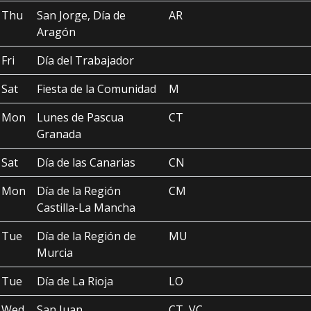
Thu
San Jorge, Día de
AR
Aragón
Fri
Día del Trabajador
Sat
Fiesta de la Comunidad
M
Mon
Lunes de Pascua
CT
Granada
Sat
Día de las Canarias
CN
Mon
Día de la Región
CM
Castilla-La Mancha
Tue
Día de la Región de
MU
Murcia
Tue
Día de La Rioja
LO
Wed
San Juan
CT, VC