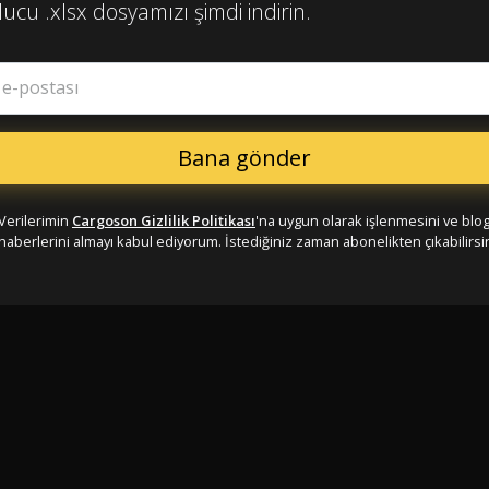
ucu .xlsx dosyamızı şimdi indirin.
ş e-postası
Verilerimin
Cargoson Gizlilik Politikası
'na uygun olarak işlenmesini ve blo
haberlerini almayı kabul ediyorum. İstediğiniz zaman abonelikten çıkabilirsin