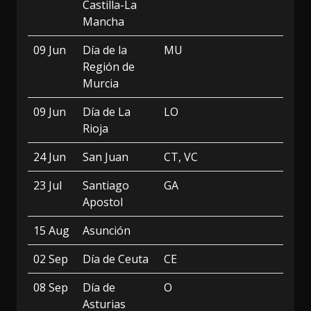
Castilla-La
Mancha
09 Jun
Día de la
MU
Región de
Murcia
09 Jun
Día de La
LO
Rioja
24 Jun
San Juan
CT, VC
23 Jul
Santiago
GA
Apostol
15 Aug
Asunción
02 Sep
Día de Ceuta
CE
08 Sep
Día de
O
Asturias