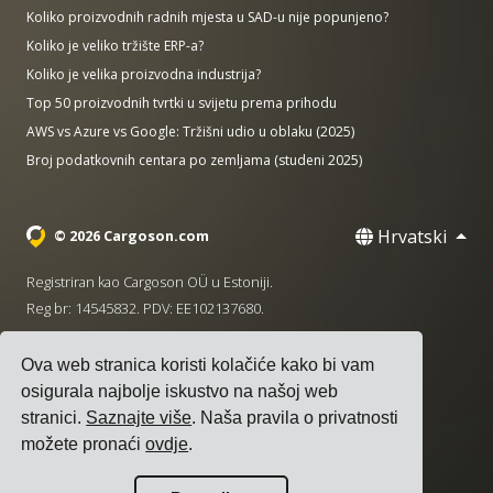
Koliko proizvodnih radnih mjesta u SAD-u nije popunjeno?
Koliko je veliko tržište ERP-a?
Koliko je velika proizvodna industrija?
Top 50 proizvodnih tvrtki u svijetu prema prihodu
AWS vs Azure vs Google: Tržišni udio u oblaku (2025)
Broj podatkovnih centara po zemljama (studeni 2025)
Hrvatski
© 2026 Cargoson.com
Registriran kao Cargoson OÜ u Estoniji.
Reg br: 14545832. PDV: EE102137680.
Sjedište: Pärnu mnt. 141, 11314 Tallinn, Estonija
Ova web stranica koristi kolačiće kako bi vam
·
+372 5555 0028
hello@cargoson.com
osigurala najbolje iskustvo na našoj web
stranici.
Saznajte više
. Naša pravila o privatnosti
Uvjeti pružanja usluge
|
Pravila privatnosti
|
Pravila o
možete pronaći
ovdje
.
kolačićima