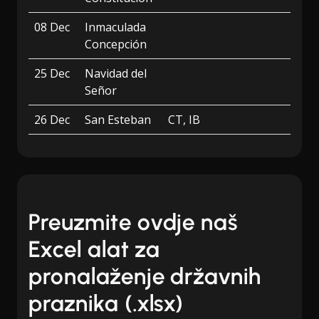
08 Dec
Inmaculada
Concepción
25 Dec
Navidad del
Señor
26 Dec
San Esteban
CT, IB
Preuzmite ovdje naš
Excel alat za
pronalaženje državnih
praznika (.xlsx)