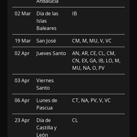
Andalucía
02 Mar
Día de las
IB
Islas
Baleares
19 Mar
San José
CM, M, MU, V, VC
02 Apr
Jueves Santo
AN, AR, CE, CL, CM,
CN, EX, GA, IB, LO, M,
MU, NA, O, PV
03 Apr
Viernes
Santo
06 Apr
Lunes de
CT, NA, PV, V, VC
Pascua
23 Apr
Día de
CL
Castilla y
León