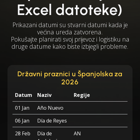
Excel datoteke)
Prikazani datumi su stvarni datumi kada je
većina ureda zatvorena.
Pokušajte planirati svoj prijevoz i logistiku na
druge datume kako biste izbjegli probleme.
Državni praznici u Španjolska za
2026
Datum
Naziv
Regije
01 Jan
Año Nuevo
06 Jan
Día de Reyes
28 Feb
Día de
AN