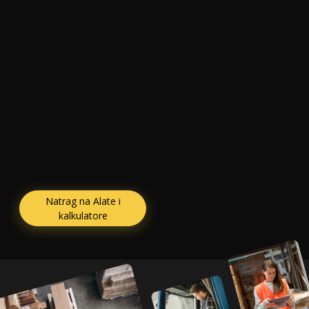
Natrag na Alate i
kalkulatore