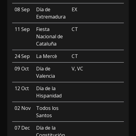
08 Sep
Día de
EX
Extremadura
11 Sep
Fiesta
CT
Nacional de
Cataluña
24 Sep
La Mercè
CT
09 Oct
Día de
V, VC
Valencia
12 Oct
Día de la
Hispanidad
02 Nov
Todos los
Santos
07 Dec
Día de la
Constitución