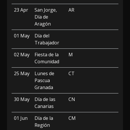
23 Apr
San Jorge,
AR
Día de
Aragón
01 May
Día del
Trabajador
02 May
Fiesta de la
M
Comunidad
25 May
Lunes de
CT
Pascua
Granada
30 May
Día de las
CN
Canarias
01 Jun
Día de la
CM
Región