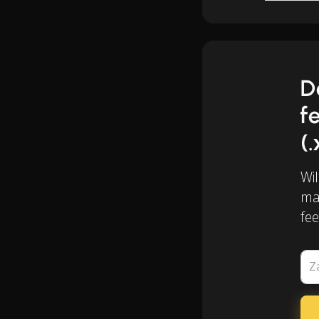
D
f
(.
Wil
ma
fe
Z