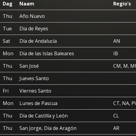
Dag
Naam
Regio's
Thu
Año Nuevo
Tue
Día de Reyes
Sat
Día de Andalucía
AN
Mon
Día de las Islas Baleares
IB
Thu
San José
CM, M, MU
Thu
Jueves Santo
Fri
Viernes Santo
Mon
Lunes de Pascua
CT, NA, PV
Thu
Día de Castilla y León
CL
Thu
San Jorge, Día de Aragón
AR