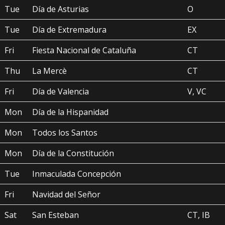
Tue
Día de Asturias
O
Tue
Día de Extremadura
EX
Fri
Fiesta Nacional de Cataluña
CT
Thu
La Mercè
CT
Fri
Día de Valencia
V, VC
Mon
Día de la Hispanidad
Mon
Todos los Santos
Mon
Día de la Constitución
Tue
Inmaculada Concepción
Fri
Navidad del Señor
Sat
San Esteban
CT, IB