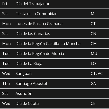
Fri
Día del Trabajador
Sat
Fiesta de la Comunidad
M
Mon
Lunes de Pascua Granada
CT
Sat
Día de las Canarias
CN
Mon
Día de la Región Castilla-La Mancha
CM
Tue
Día de la Región de Murcia
MU
Tue
Día de La Rioja
LO
Wed
San Juan
CT, VC
Thu
Santiago Apostol
GA
Sat
Asunción
Wed
Día de Ceuta
CE