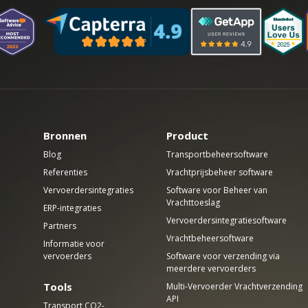
Bronnen
Product
Blog
Transportbeheersoftware
Referenties
Vrachtprijsbeheer software
Vervoerdersintegraties
Software voor Beheer van
Vrachttoeslag
ERP-integraties
Vervoerdersintegratiesoftware
Partners
Vrachtbeheersoftware
Informatie voor
vervoerders
Software voor verzending via
meerdere vervoerders
Tools
Multi-Vervoerder Vrachtverzending
API
Transport CO2-