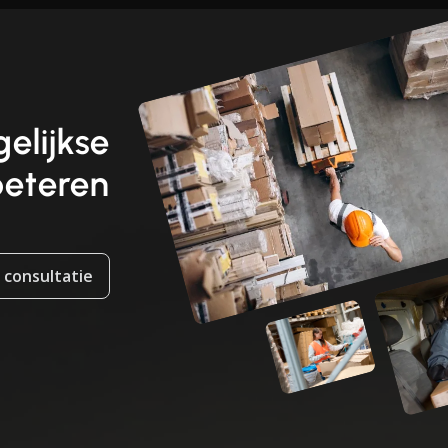
elijkse
beteren
 consultatie