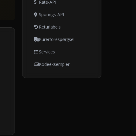
Rate-API
Sporings-API
Returlabels
Kurérforespørgsel
Services
Kodeeksempler