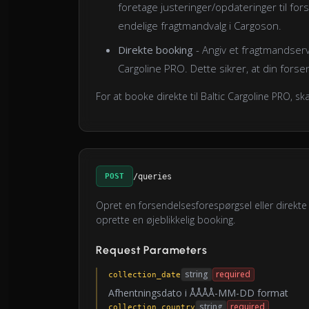
foretage justeringer/opdateringer til fo
endelige fragtmandvalg i Cargoson.
Direkte booking
- Angiv et fragtmandservi
Cargoline PRO. Dette sikrer, at din forse
For at booke direkte til Baltic Cargoline PRO, sk
POST
/queries
Opret en forsendelsesforespørgsel eller direkte b
oprette en øjeblikkelig booking.
Request Parameters
string
required
collection_date
Afhentningsdato i ÅÅÅÅ-MM-DD format
string
required
collection_country