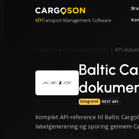
Bra
Kon
Transport Management Software
Cargoson
Baltic Cargoline PRO
API-dokum
Baltic C
dokumen
Integreret
REST API
Komplet API-reference til Baltic Cargo
labelgenerering og sporing gennem Ca