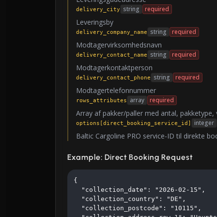
string
required
delivery_city
Leveringsby
string
required
delivery_company_name
Modtagervirksomhedsnavn
string
required
delivery_contact_name
Modtagerkontaktperson
string
required
delivery_contact_phone
Modtagertelefonnummer
array
required
rows_attributes
Array af pakker/paller med antal, pakketype,
integer
options[direct_booking_service_id]
Baltic Cargoline PRO service-ID til direkte bo
Example: Direct Booking Request
{

  "collection_date": "2026-02-15",

  "collection_country": "DE",

  "collection_postcode": "10115",
