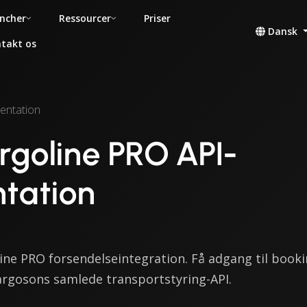
ncher
Ressourcer
Priser
Dansk
takt os
entation
argoline PRO API-
tation
line PRO forsendelseintegration. Få adgang til booki
rgosons samlede transportstyring-API.