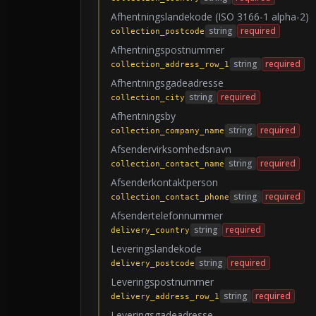
Afhentningslandekode (ISO 3166-1 alpha-2)
string
required
collection_postcode
Afhentningspostnummer
string
required
collection_address_row_1
Afhentningsgadeadresse
string
required
collection_city
Afhentningsby
string
required
collection_company_name
Afsendervirksomhedsnavn
string
required
collection_contact_name
Afsenderkontaktperson
string
required
collection_contact_phone
Afsendertelefonnummer
string
required
delivery_country
Leveringslandekode
string
required
delivery_postcode
Leveringspostnummer
string
required
delivery_address_row_1
Leveringsgadeadresse