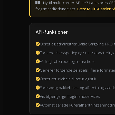
Ny til multi-carrier API'er? Læs vores CEO
fragtmandforbindelser.
Læs: Multi-Carrier S
API-funktioner
Opret og administrer Baltic Cargoline PRO
Forsendelsessporing og statusopdatering
Få fragtratetilbud og transittider
Generer forsendelselabels i flere formater
Opret returlabels til returlogistik
Forespørg pakkeboks- og afhentningsstedp
Vis tilgængelige fragtmandservices
Automatiserede kurérafhentningsanmodn