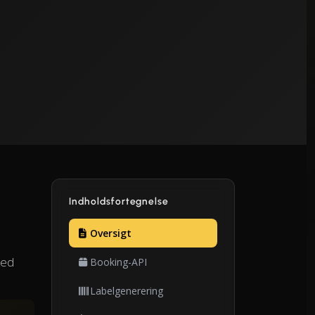
Indholdsfortegnelse
Oversigt
med
Booking-API
Labelgenerering