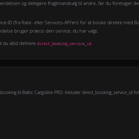
rsendelsen og delegere fragtmandvalg til andre, før du foretager de
ce-ID (fra Rate- eller Services-API'en) for at booke direkte med Ba
ndelse bruger præcis den service, du har valgt.
al du altid definere
.
direct_booking_service_id
ooking til Baltic Cargoline PRO. Inkluder direct_booking_service_id for