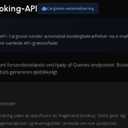
ooking-API
Cargoson-automatisering
g-API. Cargoson sender automatisk bookingbekræftelser via e-mail
me samlede API-grænseflade.
ent forsendelselabels ved hjælp af Queries-endpointet. Book
bels genereres øjeblikkeligt.
gmetoder:
dning uden at specificere en fragtmand (endnu). Dette giver dig
agtmandpriser og leveringstider, anmode om nye spotpriser,