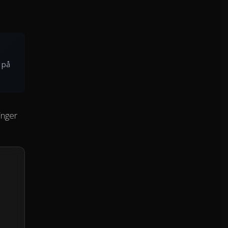
 på
inger