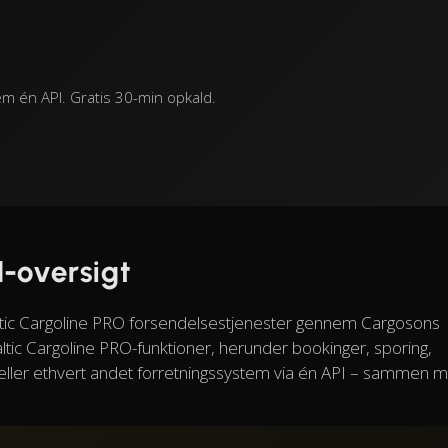
m én API. Gratis 30-min opkald.
I-oversigt
ltic Cargoline PRO forsendelsestjenester gennem Cargosons
ltic Cargoline PRO-funktioner, herunder bookinger, sporing,
MS eller ethvert andet forretningssystem via én API – sammen 