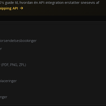
's guide til, hvordan én API-integration erstatter snesevis af
hipping API
 forsendelsesbookinger
er
 (PDF, PNG, ZPL)
laceringer
inger