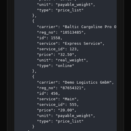
        "unit": "payable_weight",

        "type": "price_list"

      },

      {

        "carrier": "Baltic Cargoline Pro OÜ",

        "reg_no": "10513485",

        "id": 1558,

        "service": "Express Service",

        "service_id": 123,

        "price": "32.50",

        "unit": "real_weight",

        "type": "online"

      },

      {

        "carrier": "Demo Logistics GmbH",

        "reg_no": "87654321",

        "id": 456,

        "service": "Main",

        "service_id": 555,

        "price": "20.00",

        "unit": "payable_weight",

        "type": "price_list"

      }
