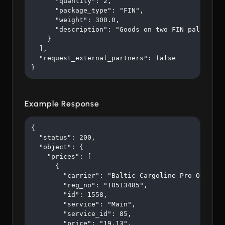
      "quantity": 2,

      "package_type": "FIN",

      "weight": 300.0,

      "description": "Goods on two FIN pallets"

    }

  ],

  "request_external_partners": false

}
Example Response
{

  "status": 200,

  "object": {

    "prices": [

      {

        "carrier": "Baltic Cargoline Pro OÜ",

        "reg_no": "10513485",

        "id": 1558,

        "service": "Main",

        "service_id": 85,

        "price": "19.13",
