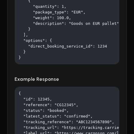
    {

      "quantity": 1,

      "package_type": "EUR",

      "weight": 100.0,

      "description": "Goods on EUR pallet"

    }

  ],

  "options": {

    "direct_booking_service_id": 1234

  }

}
Example Response
{

  "id": 12345,

  "reference": "CG12345",

  "status": "booked",

  "latest_status": "confirmed",

  "tracking_reference": "ABC1234567890",

  "tracking_url": "https://tracking.carrier.com/A
  "label_url": "https://www.cargoson.com/labels/a