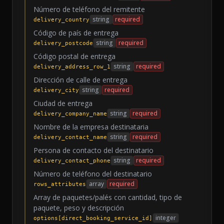
Número de teléfono del remitente
string
required
delivery_country
Código de país de entrega
string
required
delivery_postcode
Código postal de entrega
string
required
delivery_address_row_1
Dirección de calle de entrega
string
required
delivery_city
Ciudad de entrega
string
required
delivery_company_name
Nombre de la empresa destinataria
string
required
delivery_contact_name
Persona de contacto del destinatario
string
required
delivery_contact_phone
Número de teléfono del destinatario
array
required
rows_attributes
Array de paquetes/palés con cantidad, tipo de
paquete, peso y descripción
integer
options[direct_booking_service_id]