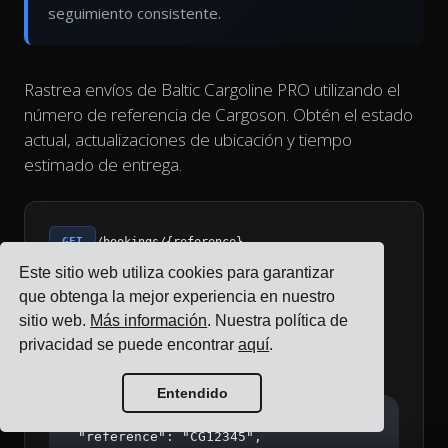
seguimiento consistente.
Rastrea envíos de Baltic Cargoline PRO utilizando el
número de referencia de Cargoson. Obtén el estado
actual, actualizaciones de ubicación y tiempo
estimado de entrega.
GET
/bookings/{reference}
Este sitio web utiliza cookies para garantizar
Recuperar detalles de seguimiento de un envío de
que obtenga la mejor experiencia en nuestro
Baltic Cargoline PRO utilizando la referencia de
sitio web.
Más información
. Nuestra política de
reserva de Cargoson.
privacidad se puede encontrar
aquí
.
Example Response
Entendido
{

  "reference": "CG12345",
