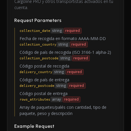
Cargoline PRO y otros transportistas activados en tu
cuenta.
Request Parameters
string
required
collection_date
Fecha de recogida en formato AAAA-MM-DD
string
required
collection_country
Código de país de recogida (ISO 3166-1 alpha-2)
string
required
collection_postcode
Código postal de recogida
string
required
delivery_country
Código de país de entrega
string
required
delivery_postcode
Código postal de entrega
array
required
rows_attributes
Array de paquetes/palés con cantidad, tipo de
paquete, peso y descripción
Example Request