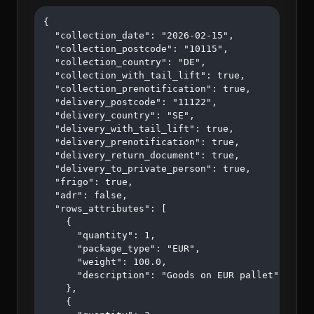
{

  "collection_date": "2026-02-15",

  "collection_postcode": "10115",

  "collection_country": "DE",

  "collection_with_tail_lift": true,

  "collection_prenotification": true,

  "delivery_postcode": "11122",

  "delivery_country": "SE",

  "delivery_with_tail_lift": true,

  "delivery_prenotification": true,

  "delivery_return_document": true,

  "delivery_to_private_person": true,

  "frigo": true,

  "adr": false,

  "rows_attributes": [

    {

      "quantity": 1,

      "package_type": "EUR",

      "weight": 100.0,

      "description": "Goods on EUR pallet"

    },

    {
