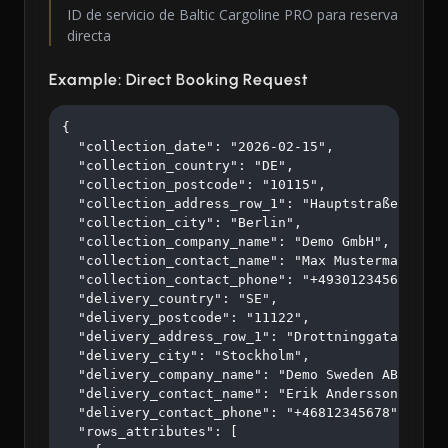
ID de servicio de Baltic Cargoline PRO para reserva
directa
Example: Direct Booking Request
{

  "collection_date": "2026-02-15",

  "collection_country": "DE",

  "collection_postcode": "10115",

  "collection_address_row_1": "Hauptstraße 123",

  "collection_city": "Berlin",

  "collection_company_name": "Demo GmbH",

  "collection_contact_name": "Max Mustermann",

  "collection_contact_phone": "+4930123456",

  "delivery_country": "SE",

  "delivery_postcode": "11122",

  "delivery_address_row_1": "Drottninggatan 45",

  "delivery_city": "Stockholm",

  "delivery_company_name": "Demo Sweden AB",

  "delivery_contact_name": "Erik Andersson",

  "delivery_contact_phone": "+46812345678",

  "rows_attributes": [
