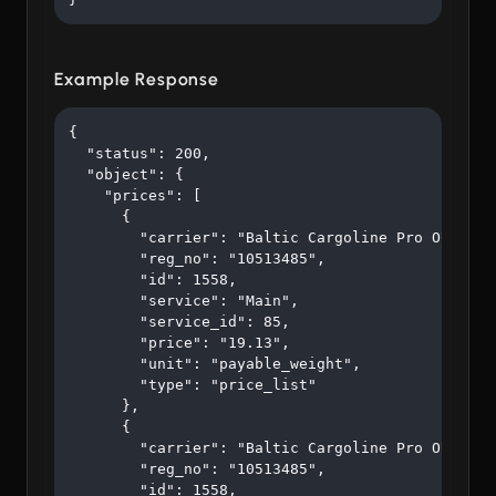
Example Response
{

  "status": 200,

  "object": {

    "prices": [

      {

        "carrier": "Baltic Cargoline Pro OÜ",

        "reg_no": "10513485",

        "id": 1558,

        "service": "Main",

        "service_id": 85,

        "price": "19.13",

        "unit": "payable_weight",

        "type": "price_list"

      },

      {

        "carrier": "Baltic Cargoline Pro OÜ",

        "reg_no": "10513485",

        "id": 1558,
