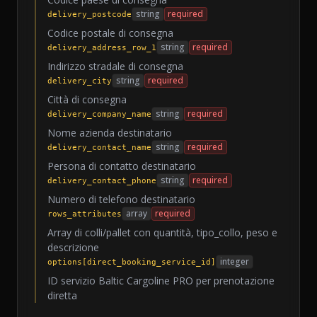
string
required
delivery_postcode
Codice postale di consegna
string
required
delivery_address_row_1
Indirizzo stradale di consegna
string
required
delivery_city
Città di consegna
string
required
delivery_company_name
Nome azienda destinatario
string
required
delivery_contact_name
Persona di contatto destinatario
string
required
delivery_contact_phone
Numero di telefono destinatario
array
required
rows_attributes
Array di colli/pallet con quantità, tipo_collo, peso e
descrizione
integer
options[direct_booking_service_id]
ID servizio Baltic Cargoline PRO per prenotazione
diretta