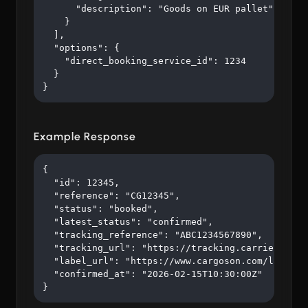
      "description": "Goods on EUR pallet"

    }

  ],

  "options": {

    "direct_booking_service_id": 1234

  }

}
Example Response
{

  "id": 12345,

  "reference": "CG12345",

  "status": "booked",

  "latest_status": "confirmed",

  "tracking_reference": "ABC1234567890",

  "tracking_url": "https://tracking.carrier.com/A
  "label_url": "https://www.cargoson.com/labels/a
  "confirmed_at": "2026-02-15T10:30:00Z"

}