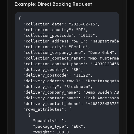
Example: Direct Booking Request
{

  "collection_date": "2026-02-15",

  "collection_country": "DE",

  "collection_postcode": "10115",

  "collection_address_row_1": "Hauptstraße 123",

  "collection_city": "Berlin",

  "collection_company_name": "Demo GmbH",

  "collection_contact_name": "Max Mustermann",

  "collection_contact_phone": "+4930123456",

  "delivery_country": "SE",

  "delivery_postcode": "11122",

  "delivery_address_row_1": "Drottninggatan 45",

  "delivery_city": "Stockholm",

  "delivery_company_name": "Demo Sweden AB",

  "delivery_contact_name": "Erik Andersson",

  "delivery_contact_phone": "+46812345678",

  "rows_attributes": [

    {

      "quantity": 1,

      "package_type": "EUR",

      "weight": 100.0,
