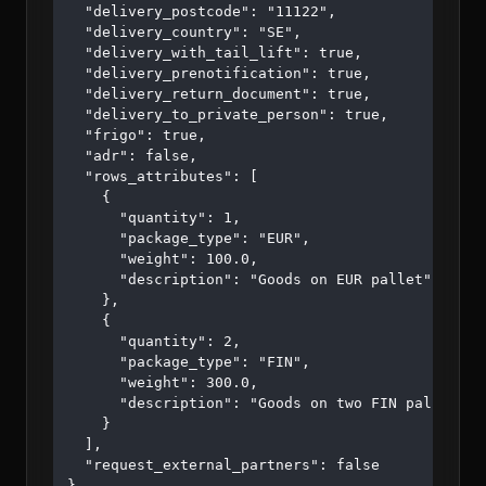
  "delivery_postcode": "11122",

  "delivery_country": "SE",

  "delivery_with_tail_lift": true,

  "delivery_prenotification": true,

  "delivery_return_document": true,

  "delivery_to_private_person": true,

  "frigo": true,

  "adr": false,

  "rows_attributes": [

    {

      "quantity": 1,

      "package_type": "EUR",

      "weight": 100.0,

      "description": "Goods on EUR pallet"

    },

    {

      "quantity": 2,

      "package_type": "FIN",

      "weight": 300.0,

      "description": "Goods on two FIN pallets"

    }

  ],

  "request_external_partners": false

}