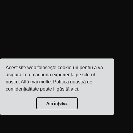
Acest site web folosește cookie-uri pentru a vă
asigura cea mai bună experiență pe site-ul
nostru.
Află mai multe
. Politica noastră de
confidențialitate poate fi găsită
aici
.
Am înțeles