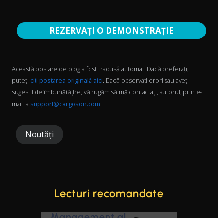
REZERVAȚI O DEMONSTRAȚIE
Această postare de blog a fost tradusă automat. Dacă preferați,
puteți
citi postarea originală aici
. Dacă observați erori sau aveți
sugestii de îmbunătățire, vă rugăm să mă contactați, autorul, prin e-
mail la
support@cargoson.com
Noutăți
Lecturi recomandate