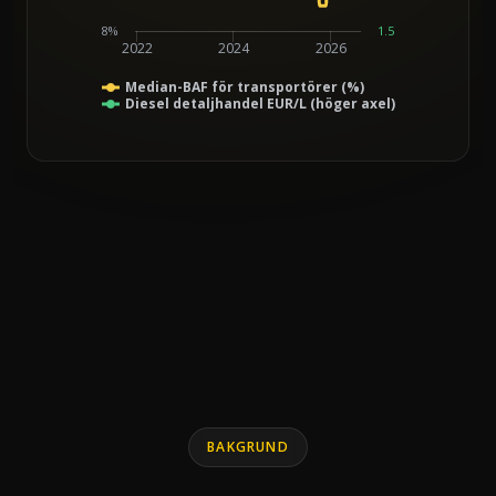
8%
1.5
2022
2024
2026
Median-BAF för transportörer (%)
Diesel detaljhandel EUR/L (höger axel)
End of interactive chart.
Line chart with 2 lines.
BAKGRUND