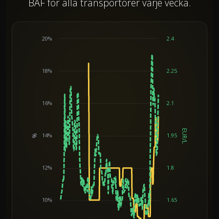
BAF för alla transportörer varje vecka.
20%
2.4
18%
2.25
16%
2.1
EUR/L
14%
1.95
%
Chart
12%
1.8
10%
1.65