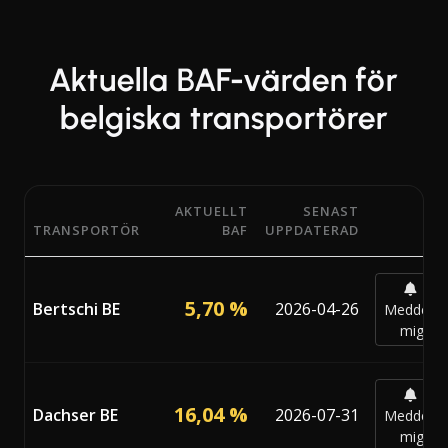
Aktuella BAF-värden för
belgiska transportörer
AKTUELLT
SENAST
TRANSPORTÖR
BAF
UPPDATERAD
Aktuella BAF-procentsatser (Bunker Adjustment Factor) 
5,70 %
Bertschi BE
2026-04-26
Meddela
mig
16,04 %
Dachser BE
2026-07-31
Meddela
mig