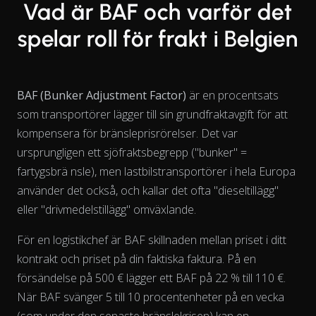
Vad är BAF och varför det
spelar roll för frakt i Belgien
BAF (Bunker Adjustment Factor)
är en procentsats
som transportörer lägger till sin grundfraktavgift för att
kompensera för bränsleprisrörelser. Det var
ursprungligen ett sjöfraktsbegrepp ("bunker" =
fartygsbrä nsle), men lastbilstransportörer i hela Europa
använder det också, och kallar det ofta "dieseltillägg"
eller "drivmedelstillägg" omväxlande.
För en logistikchef är BAF skillnaden mellan priset i ditt
kontrakt och priset på din faktiska faktura. På en
försändelse på 500 € lägger ett BAF på 22 % till 110 €.
När BAF svänger 5 till 10 procentenheter på en vecka
View as data table, Chart
(som under den senaste bränslekrisen) kan en