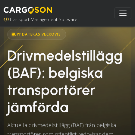
Transport Management Software
UPPDATERAS VECKOVIS
Drivmedelstillägg
(BAF): belgiska
transportörer
jämförda
Aktuella drivmedelstillägg (BAF) från belgiska
transportörer som offentligt redovisar dem