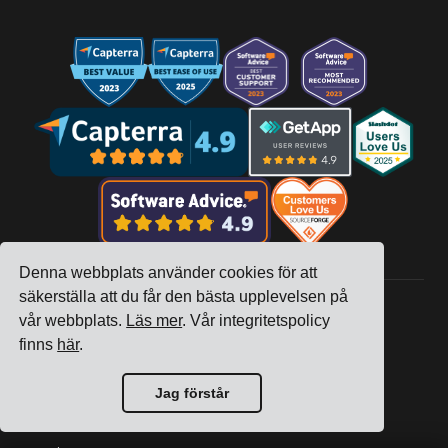
Denna webbplats använder cookies för att
säkerställa att du får den bästa upplevelsen på
vår webbplats.
Läs mer
. Vår integritetspolicy
finns
här
.
Företag
Spårning
Jag förstår
Priser
Kundberättelser