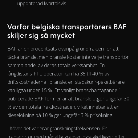
uppdaterad kvartalsvis.
The chart has 1 X axis displaying Time. Data ranges from 202
Varför belgiska transportörers BAF
skiljer sig så mycket
BAF är en procentsats ovanpå grundfrakten för att
täcka bränsle, men bränsle kostar inte varje transportör
samma
andel
av deras totala verksamhet. En
långdistans-FTL-operatör kan ha 35 till 40 % av
driftskostnaderna i bränsle; en stadskurir-paketbärare
kan ligga under 15 %. Ett vanligt branschantagande i
publicerade BAF-formler är att bränsle utgör ungefär 30
% av den totala fraktkostnaden, vilket innebär att en
dieselökning på 10 % ger ungefär 3 % prisökning.
Utöver det varierar granskningsfrekvensen. En
transportör med månatlig granskningscykel ligger efter