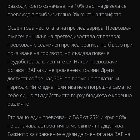
разходи, което означава, че 10% ръст на дизела се
превежда в приблизително 3% ръст на тарифата.
Освен това честотата на преглед варира. Превозвач
с месечен цикъл на преглед изостава от пазара;
превозвач с седмичен преглед реагира по-бързо при
покачване на горивото, но създава повече
неудобства за клиентите си. Някои превозвачи
оставят BAF-а си непроменен с години. Други
достигат добре над 30% по време на волатилни
периоди. Нито една политика не е погрешна сама по
себе си, но въздействието върху бюджета е коренно
различно.
Ето защо един превозвач с BAF от 25% и друг с 8%
не означава автоматично, че единият надценява.
Важното за сравнение е дали движенията на BAF на