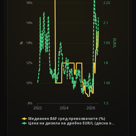
18%
2.25
16%
2.1
EUR/L
14%
1.95
%
Chart
12%
1.8
10%
1.65
8%
1.5
2022
2024
2026
Медианен BAF сред превозвачите (%)
Цена на дизела на дребно EUR/L (дясна о…