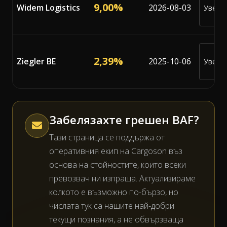
9,00%
Widem Logistics
2026-08-03
Уведо
ме
2,39%
Ziegler BE
2025-10-06
Уведо
ме
Забелязахте грешен BAF?
Тази страница се поддържа от
оперативния екип на Cargoson въз
основа на стойностите, които всеки
превозвач ни изпраща. Актуализираме
колкото е възможно по-бързо, но
числата тук са нашите най-добри
текущи познания, а не обвързваща