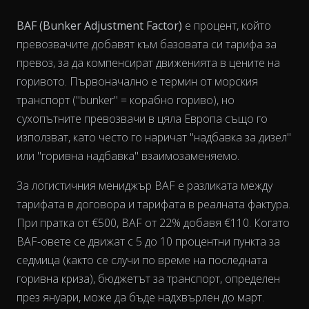
BAF (Bunker Adjustment Factor)
е процент, който
превозвачите добавят към базовата си тарифа за
превоз, за да компенсират движенията в цените на
горивото. Първоначално е термин от морския
транспорт ("bunker" = корабно гориво), но
сухопътните превозвачи в цяла Европа също го
използват, като често го наричат "надбавка за дизел"
или "горивна надбавка" взаимозаменяемо.
За логистичния мениджър BAF е разликата между
тарифата в договора и тарифата в реалната фактура.
View as data table, Chart
При пратка от €500, BAF от 22% добавя €110. Когато
BAF-овете се движат с 5 до 10 процентни пункта за
седмица (както се случи по време на последната
горивна криза), бюджетът за транспорт, определен
през януари, може да бъде надхвърлен до март.