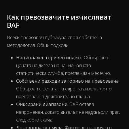
Как превозвачите изчисляват
BAF
Всеки превозвач публикува своя собствена
методология. Общи подходи:
Национален горивен индекс.
Обвързан с
цената на дизела на националната
статистическа служба, преглеждан месечно.
Собствени разходи за гориво на превозвача.
Обвързан с цената на едро на дизела, която
превозвачът действително плаща.
The chart has 1 X axis displaying Time. Data ranges from 202
Фиксирани диапазони.
BAF остава
непроменен, докато дизелът не надхвърли праг,
след което скача.
Договорна формула.
Фиксирана формула в