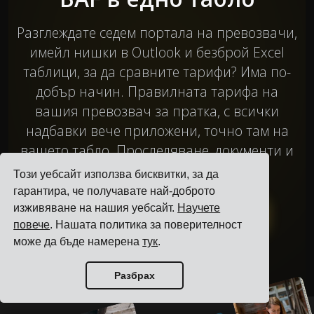
Разглеждате седем портала на превозвачи,
имейл нишки в Outlook и безброй Excel
таблици, за да сравните тарифи? Има по-
добър начин. Правилната тарифа на
вашия превозвач за пратка, с всички
надбавки вече приложени, точно там на
вашето табло. Проследяване, документи и
заявки в един и същ акаунт.
Този уебсайт използва бисквитки, за да
гарантира, че получавате най-доброто
изживяване на нашия уебсайт.
Научете
Резервирайте 30-минутно демо
повече
. Нашата политика за поверителност
може да бъде намерена
тук
.
Разбрах