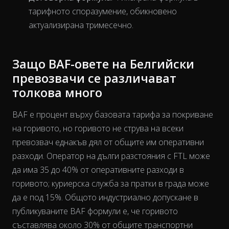
тарифното споразумение, обикновено
актуализирана тримесечно.
Защо BAF-овете на Белгийски
превозвачи се различават
толкова много
BAF е процент върху базовата тарифа за покриване
на горивото, но горивото не струва на всеки
превозвач еднакъв
дял
от общите им оперативни
разходи. Оператор на дълги разстояния с FTL може
да има 35 до 40% от оперативните разходи в
горивото; куриерска служба за пратки в града може
да е под 15%. Общото индустриално допускане в
публикуваните BAF формули е, че горивото
The chart has 2 Y axes displaying % and EUR/L.
съставлява около 30% от общите транспортни