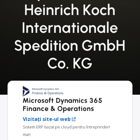
Heinrich Koch
Internationale
Spedition GmbH
Co. KG
Microsoft Dynamics 365
Finance & Operations
Vizitați site-ul web
Sistem ERP bazat pe cloud pentru întreprinderi
mari