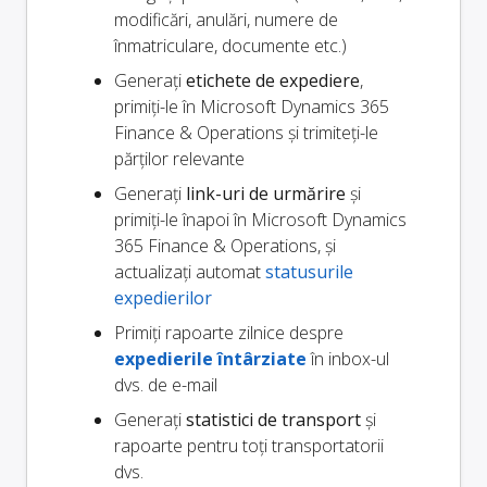
modificări, anulări, numere de
înmatriculare, documente etc.)
Generați
etichete de expediere
,
primiți-le în Microsoft Dynamics 365
Finance & Operations și trimiteți-le
părților relevante
Generați
link-uri de urmărire
și
primiți-le înapoi în Microsoft Dynamics
365 Finance & Operations, și
actualizați automat
statusurile
expedierilor
Primiți rapoarte zilnice despre
expedierile întârziate
în inbox-ul
dvs. de e-mail
Generați
statistici de transport
și
rapoarte pentru toți transportatorii
dvs.