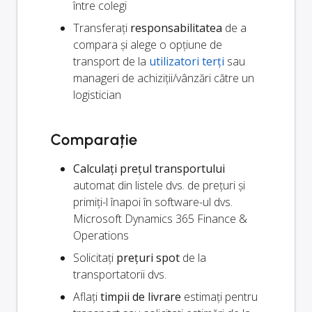
între colegi
Transferați
responsabilitatea
de a
compara și alege o opțiune de
transport de la
utilizatori terți
sau
manageri de achiziții/vânzări către un
logistician
Comparație
Calculați prețul transportului
automat din listele dvs. de prețuri și
primiți-l înapoi în software-ul dvs.
Microsoft Dynamics 365 Finance &
Operations
Solicitați
prețuri spot
de la
transportatorii dvs.
Aflați
timpii de livrare
estimați pentru