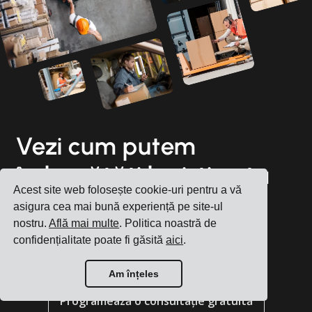
Vezi cum putem
îmbunătăți logistica ta
Acest site web folosește cookie-uri pentru a vă
de zi cu zi
asigura cea mai bună experiență pe site-ul
nostru.
Află mai multe
. Politica noastră de
confidențialitate poate fi găsită
aici
.
Înregistrează cont
Am înțeles
Programează o consultație gratuită