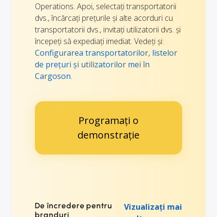
Operations. Apoi, selectați transportatorii
dvs., încărcați prețurile și alte acorduri cu
transportatorii dvs., invitați utilizatorii dvs. și
începeți să expediați imediat. Vedeți și:
Configurarea transportatorilor, listelor
de prețuri și utilizatorilor mei în
Cargoson
.
Programați o
demonstrație
De încredere pentru
Vizualizați mai
branduri