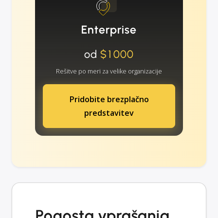
Enterprise
od
$1000
Rešitve po meri za velike organizacije
Pridobite brezplačno
predstavitev
Pogosta vprašanja