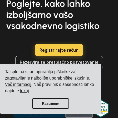
Poglejte, kako lahko
izboljšamo vašo
vsakodnevno logistiko
Registrirajte račun
Rezervirajte brezplačno posvetovanje
Ta spletna stran uporablja piškotke za
zagotavljanje najboljše uporabniške izkušnje.
Več informacij
. Naš pravilnik o zasebnosti lahko
najdete
tukaj
.
Razumem