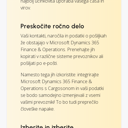
najbolj učinkovita uporaba vašega časa in
virov.
Preskočite ročno delo
Vaši kontakti, naročila in podatki o pošiljkah
že obstajajo v Microsoft Dynamics 365
Finance & Operations. Prenehajte jih
kopirati v različne sisteme prevoznikov ali
pošiljati po e-pošti.
Namesto tega jih izkoristite: integrirajte
Microsoft Dynamics 365 Finance &
Operations s Cargosonom in vaši podatki
se bodo samodejno izmenjevali z vsemi
vašimi prevozniki! To bo tudi preprečilo
človeške napake.
Izberite in izberite