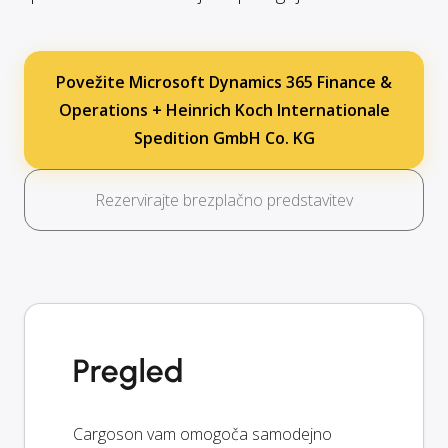
Povežite Microsoft Dynamics 365 Finance &
Operations + Heinrich Koch Internationale
Spedition GmbH Co. KG
Rezervirajte brezplačno predstavitev
Pregled
Cargoson vam omogoča samodejno