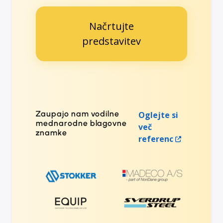
Načrtujte
predstavitev
Zaupajo nam vodilne
Oglejte si
mednarodne blagovne
več
znamke
referenc