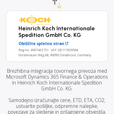
Heinrich Koch Internationale
Spedition GmbH Co. KG
Obiščite spletno stran
Reg no: 49074A2751
· VAT: DE117659584
Fürstenauer Weg 68, 49090 Osnabrück, Germany
Brezhibna integracija tovornega prevoza med
Microsoft Dynamics 365 Finance & Operations
in Heinrich Koch Internationale Spedition
GmbH Co. KG.
Samodejno izračunajte cene, ETD, ETA, CO2;
ustvarite pošiljke, odpremne nalepke,
povezave za sledenje in prilagojene obvestila.