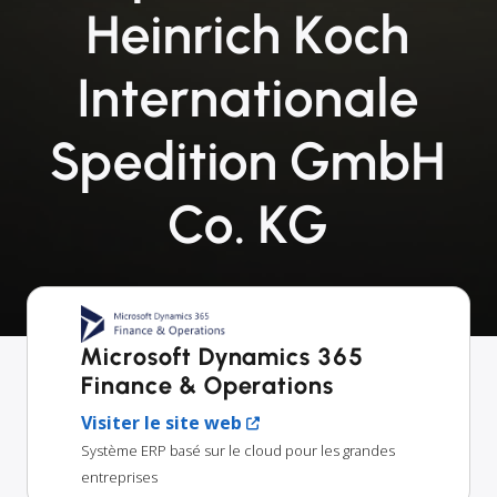
Heinrich Koch
Internationale
Spedition GmbH
Co. KG
Microsoft Dynamics 365
Finance & Operations
Visiter le site web
Système ERP basé sur le cloud pour les grandes
entreprises