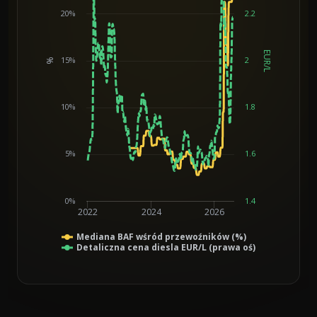
20%
2.2
EUR/L
15%
2
%
Chart
10%
1.8
5%
1.6
0%
1.4
2022
2024
2026
Mediana BAF wśród przewoźników (%)
Detaliczna cena diesla EUR/L (prawa oś)