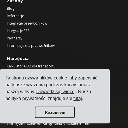
Zasoby
Blog
Referencje
Integracje przewoźników
Integracje ERP
Partnerzy
Informacje dla przewoźników
Narzędzia
Kalkulator CO2 dla transportu
Wyszukiwarka świąt państwowych
Ta strona używa plików cookie, aby zapewnić
Kalkulator Incoterms
najlepsze wrażenia podczas korzystania z
Generator etykiet wysyłkowych
naszej witryny.
Dowiedz się więcej
. Nasza
Kalkulator czasu tranzytu ładunków
polityka prywatności znajduje się
tutaj
.
Produkt
Rozumiem
Oprogramowanie do zarządzania transportem
Oprogramowanie do zarządzania stawkami frachtu