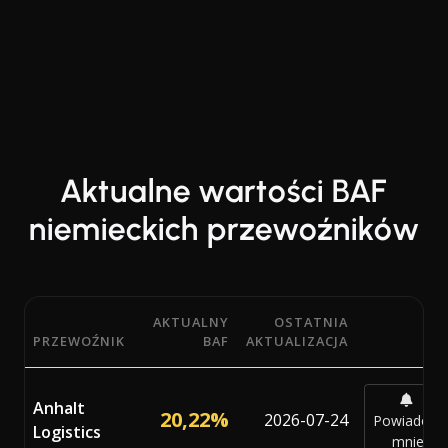
Aktualne wartości BAF
niemieckich przewoźników
AKTUALNY
OSTATNIA
PRZEWOŹNIK
BAF
AKTUALIZACJA
Aktualne wartości procentowe BAF (Bunker Adjustment F
Anhalt
20,22%
2026-07-24
Powiadom
Logistics
mnie