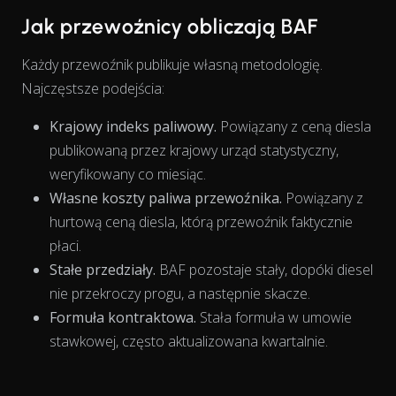
Jak przewoźnicy obliczają BAF
Każdy przewoźnik publikuje własną metodologię.
Najczęstsze podejścia:
Krajowy indeks paliwowy.
Powiązany z ceną diesla
publikowaną przez krajowy urząd statystyczny,
weryfikowany co miesiąc.
Własne koszty paliwa przewoźnika.
Powiązany z
hurtową ceną diesla, którą przewoźnik faktycznie
płaci.
The chart has 1 X axis displaying Time. Data ranges from 202
Stałe przedziały.
BAF pozostaje stały, dopóki diesel
nie przekroczy progu, a następnie skacze.
Formuła kontraktowa.
Stała formuła w umowie
stawkowej, często aktualizowana kwartalnie.