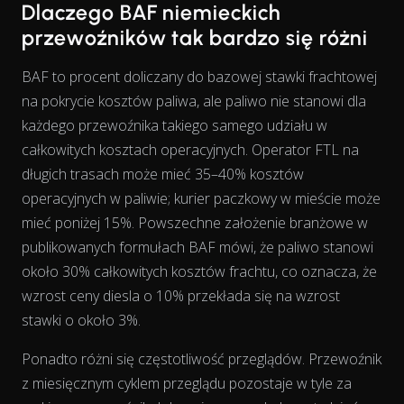
Dlaczego BAF niemieckich
przewoźników tak bardzo się różni
BAF to procent doliczany do bazowej stawki frachtowej
na pokrycie kosztów paliwa, ale paliwo nie stanowi dla
każdego przewoźnika takiego samego
udziału
w
całkowitych kosztach operacyjnych. Operator FTL na
długich trasach może mieć 35–40% kosztów
operacyjnych w paliwie; kurier paczkowy w mieście może
mieć poniżej 15%. Powszechne założenie branżowe w
publikowanych formułach BAF mówi, że paliwo stanowi
około 30% całkowitych kosztów frachtu, co oznacza, że
wzrost ceny diesla o 10% przekłada się na wzrost
stawki o około 3%.
The chart has 2 Y axes displaying % and EUR/L.
Ponadto różni się częstotliwość przeglądów. Przewoźnik
z miesięcznym cyklem przeglądu pozostaje w tyle za