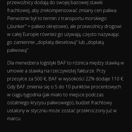
przewoźnicy dodają do swojej bazowej stawki
frachtowej, aby zrekompensować zmiany cen paliwa.
Pierwotnie był to termin z transportu morskiego
(„bunker" = paliwo okrętowe), ale przewoźnicy drogowi
w całej Europie również go używają, często nazywając
go zamiennie „dopłatą dieselową" lub „dopłatą
paliwową".
Dla menedżera logistyki BAF to różnica między stawką w
umowie a stawką na rzeczywistej fakturze. Przy
View as data table, Chart
przesyłce za 500 €, BAF w wysokości 22% dodaje 110 €.
Gdy BAF zmienia się o 5 do 10 punktów procentowych
w ciągu tygodnia (jak miało to miejsce podczas
ostatniego kryzysu paliwowego), budżet frachtowy
ustalony w styczniu może zostać przekroczony już w
marcu.