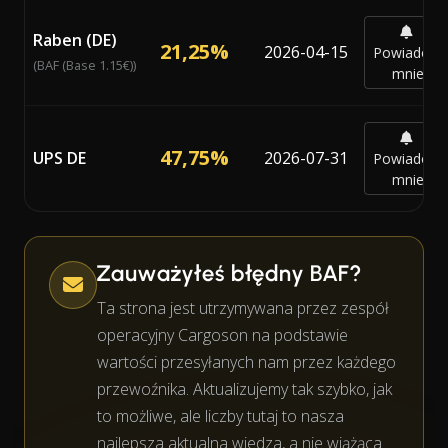
Raben (DE)
21,25%
2026-04-15
Powiadom
(BAF (Base 1.15€))
mnie
47,75%
UPS DE
2026-07-31
Powiadom
mnie
Zauważyłeś błędny BAF?
Ta strona jest utrzymywana przez zespół
operacyjny Cargoson na podstawie
wartości przesyłanych nam przez każdego
przewoźnika. Aktualizujemy tak szybko, jak
to możliwe, ale liczby tutaj to nasza
najlepsza aktualna wiedza, a nie wiążąca