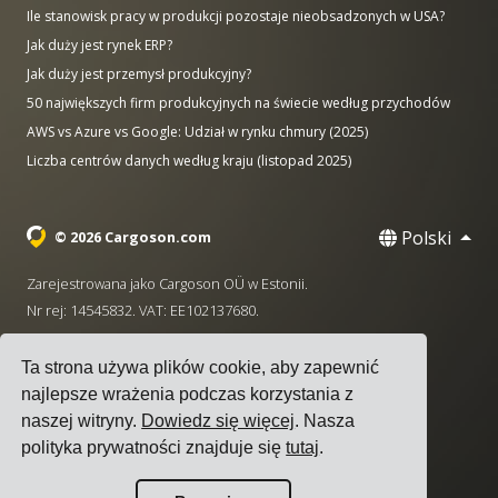
Ile stanowisk pracy w produkcji pozostaje nieobsadzonych w USA?
Jak duży jest rynek ERP?
Jak duży jest przemysł produkcyjny?
50 największych firm produkcyjnych na świecie według przychodów
AWS vs Azure vs Google: Udział w rynku chmury (2025)
Liczba centrów danych według kraju (listopad 2025)
Polski
© 2026 Cargoson.com
Zarejestrowana jako Cargoson OÜ w Estonii.
Nr rej: 14545832. VAT: EE102137680.
Siedziba: Pärnu mnt. 141, 11314 Tallinn, Estonia
Ta strona używa plików cookie, aby zapewnić
·
+372 5555 0028
hello@cargoson.com
najlepsze wrażenia podczas korzystania z
naszej witryny.
Dowiedz się więcej
. Nasza
Warunki korzystania z usługi
|
Polityka Prywatności
|
polityka prywatności znajduje się
tutaj
.
Polityka plików cookie