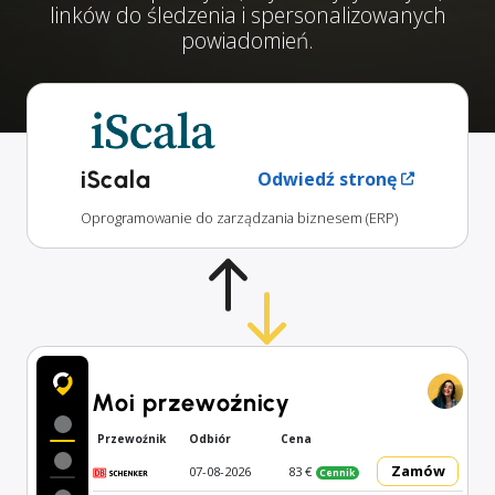
linków do śledzenia i spersonalizowanych
powiadomień.
iScala
Odwiedź stronę
Oprogramowanie do zarządzania biznesem (ERP)
Moi przewoźnicy
Przewoźnik
Odbiór
Cena
Zamów
07-08-2026
83 €
Cennik