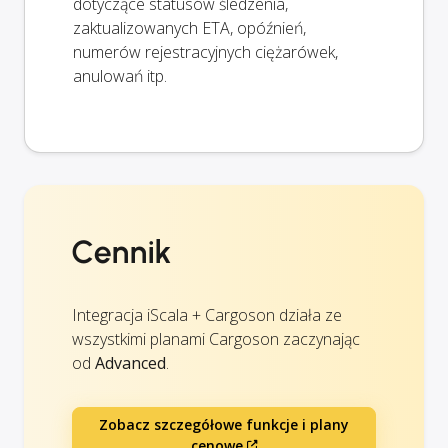
dotyczące statusów śledzenia,
zaktualizowanych ETA, opóźnień,
numerów rejestracyjnych ciężarówek,
anulowań itp.
Cennik
Integracja iScala + Cargoson działa ze
wszystkimi planami Cargoson zaczynając
od
Advanced
.
Zobacz szczegółowe funkcje i plany
cenowe