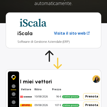
automaticamente.
iScala
Visita il sito web
Software di Gestione Aziendale (ERP)
I miei vettori
Vettore
Ritiro
Prezzo
Prenota
10/08/2026
96 €
Listino prezzi
Prenota
09/08/2026
107 €
Listino prezzi