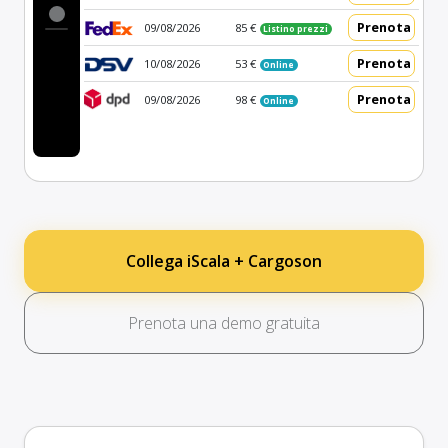
Prenota
09/08/2026
85 €
Listino prezzi
Prenota
10/08/2026
53 €
Online
Prenota
09/08/2026
98 €
Online
Collega iScala + Cargoson
Prenota una demo gratuita