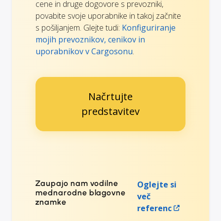
cene in druge dogovore s prevozniki,
povabite svoje uporabnike in takoj začnite
s pošiljanjem. Glejte tudi:
Konfiguriranje
mojih prevoznikov, cenikov in
uporabnikov v Cargosonu
.
Načrtujte
predstavitev
Zaupajo nam vodilne
Oglejte si
mednarodne blagovne
več
znamke
referenc