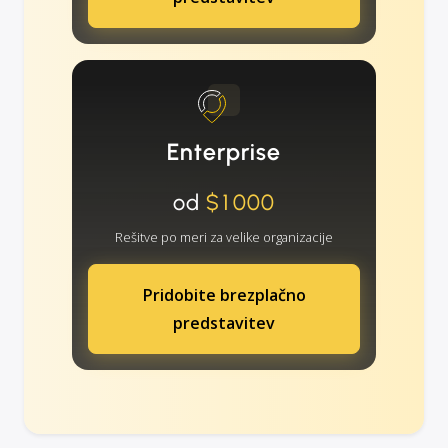
Enterprise
od
$1000
Rešitve po meri za velike organizacije
Pridobite brezplačno
predstavitev