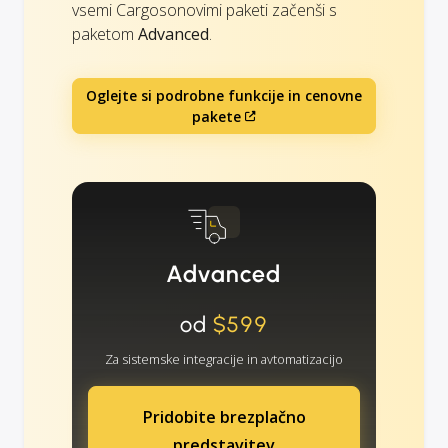
vsemi Cargosonovimi paketi začenši s
paketom
Advanced
.
Oglejte si podrobne funkcije in cenovne
pakete
Advanced
od
$599
Za sistemske integracije in avtomatizacijo
Pridobite brezplačno
predstavitev