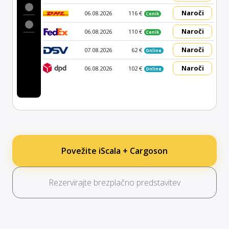
Naroči
06.08.2026
116 €
Cenik
Naroči
06.08.2026
110 €
Cenik
Naroči
07.08.2026
62 €
Online
Naroči
06.08.2026
102 €
Online
Povežite iScala + Cargoson
Rezervirajte brezplačno predstavitev