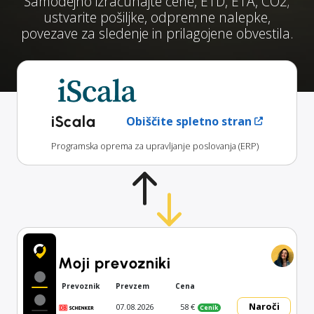
Samodejno izračunajte cene, ETD, ETA, CO2;
ustvarite pošiljke, odpremne nalepke,
povezave za sledenje in prilagojene obvestila.
iScala
Obiščite spletno stran
Programska oprema za upravljanje poslovanja (ERP)
Moji prevozniki
Prevoznik
Prevzem
Cena
Naroči
07.08.2026
58 €
Cenik