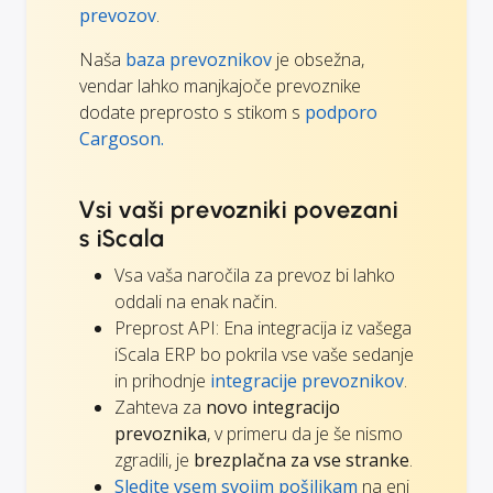
prevozov
.
Naša
baza prevoznikov
je obsežna,
vendar lahko manjkajoče prevoznike
dodate preprosto s stikom s
podporo
Cargoson.
Vsi vaši prevozniki povezani
s iScala
Vsa vaša naročila za prevoz bi lahko
oddali na enak način.
Preprost API: Ena integracija iz vašega
iScala ERP bo pokrila vse vaše sedanje
in prihodnje
integracije prevoznikov
.
Zahteva za
novo integracijo
prevoznika
, v primeru da je še nismo
zgradili, je
brezplačna za vse stranke
.
Sledite vsem svojim pošiljkam
na eni