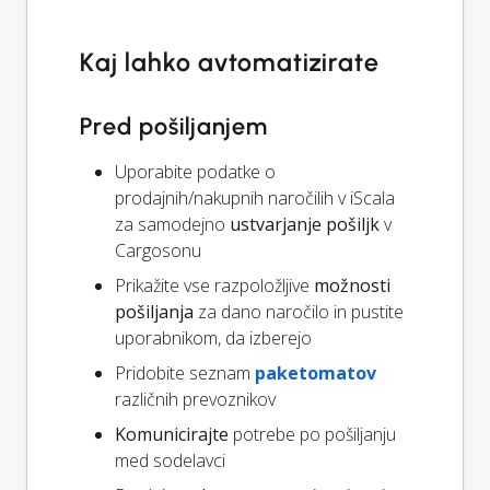
Kaj lahko avtomatizirate
Pred pošiljanjem
Uporabite podatke o
prodajnih/nakupnih naročilih v iScala
za samodejno
ustvarjanje pošiljk
v
Cargosonu
Prikažite vse razpoložljive
možnosti
pošiljanja
za dano naročilo in pustite
uporabnikom, da izberejo
Pridobite seznam
paketomatov
različnih prevoznikov
Komunicirajte
potrebe po pošiljanju
med sodelavci