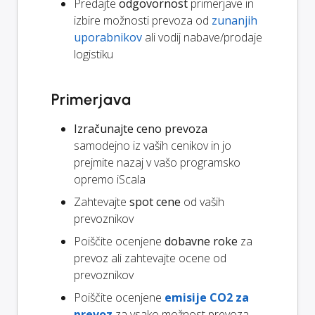
Predajte
odgovornost
primerjave in
izbire možnosti prevoza od
zunanjih
uporabnikov
ali vodij nabave/prodaje
logistiku
Primerjava
Izračunajte ceno prevoza
samodejno iz vaših cenikov in jo
prejmite nazaj v vašo programsko
opremo iScala
Zahtevajte
spot cene
od vaših
prevoznikov
Poiščite ocenjene
dobavne roke
za
prevoz ali zahtevajte ocene od
prevoznikov
Poiščite ocenjene
emisije CO2 za
prevoz
za vsako možnost prevoza