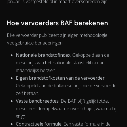
januari is vastgesteld al in maart overschreden zijn.
Hoe vervoerders BAF berekenen
Elke vervoerder publiceert zijn eigen methodologie.
Veelgebruikte benaderingen:
Nationale brandstofindex.
Gekoppeld aan de
dieselprijs van het nationale statistiekbureau,
maandelijks herzien.
Eigen brandstofkosten van de vervoerder.
The chart has 1 X axis displaying Time. Data ranges from 202
Gekoppeld aan de bulkdieselprijs die de vervoerder
zelf betaalt.
Vaste bandbreedtes.
De BAF blijft gelijk totdat
diesel een drempelwaarde overschrijdt, waarna hij
stijgt.
Contractuele formule.
Een vaste formule in de