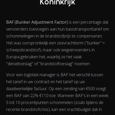
Koninkrijk
BAF (Bunker Adjustment Factor)
is een percentage dat
vervoerders toevoegen aan hun basistransporttarief om
schommelingen in de brandstofprijs te compenseren.
Het was oorspronkelijk een zeevrachtterm ("bunker" =
scheepsbrandstof), maar ook wegvervoerders in
Europa gebruiken het, waarbij ze het vaak
View as data table, Chart
"dieseltoeslag" of "brandstoftoeslag" noemen.
Voor een logistiek manager is BAF het verschil tussen
het tarief in uw contract en het tarief op uw
daadwerkelijke factuur. Op een zending van €500 voegt
een BAF van 22% €110 toe. Wanneer BAF's in een week
5 tot 10 procentpunten schommelen (zoals tijdens de
recente brandstofcrisis), kan een vrachtbudget dat in