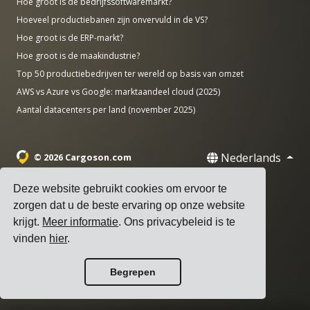
Hoe groot is de bedrijfssoftwaremarkt?
Hoeveel productiebanen zijn onvervuld in de VS?
Hoe groot is de ERP-markt?
Hoe groot is de maakindustrie?
Top 50 productiebedrijven ter wereld op basis van omzet
AWS vs Azure vs Google: marktaandeel cloud (2025)
Aantal datacenters per land (november 2025)
Nederlands
© 2026 Cargoson.com
Geregistreerd als Cargoson OÜ in Estland.
Deze website gebruikt cookies om ervoor te
Reg Nr: 14545832. BTW: EE102137680.
zorgen dat u de beste ervaring op onze website
krijgt.
Meer informatie
. Ons privacybeleid is te
Hoofdkantoor: Pärnu mnt. 141, 11314 Tallinn, Estland
vinden
hier
.
·
+372 5555 0028
hello@cargoson.com
Begrepen
Servicevoorwaarden
|
Privacybeleid
|
Cookiebeleid