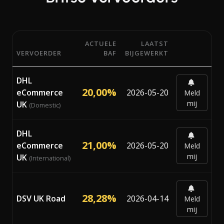
ACTUELE
LAATST
VERVOERDER
BAF
BIJGEWERKT
Actuele BAF-percentages (Bunker Adjustment Factor) van 
DHL
20,00%
eCommerce
2026-05-20
Meld
mij
UK
(Domestic)
DHL
21,00%
eCommerce
2026-05-20
Meld
mij
UK
(International)
28,28%
DSV UK Road
2026-04-14
Meld
mij