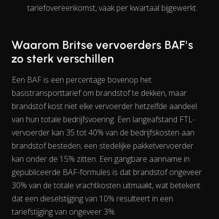
tariefovereenkomst, vaak per kwartaal bijgewerkt.
Waarom Britse vervoerders BAF's
zo sterk verschillen
Een BAF is een percentage bovenop het
basistransporttarief om brandstof te dekken, maar
brandstof kost niet elke vervoerder hetzelfde
aandeel
van hun totale bedrijfsvoering. Een langeafstand FTL-
vervoerder kan 35 tot 40% van de bedrijfskosten aan
brandstof besteden; een stedelijke pakketvervoerder
kan onder de 15% zitten. Een gangbare aanname in
The chart has 2 Y axes displaying % and EUR/L.
gepubliceerde BAF-formules is dat brandstof ongeveer
30% van de totale vrachtkosten uitmaakt, wat betekent
dat een dieselstijging van 10% resulteert in een
tariefstijging van ongeveer 3%.