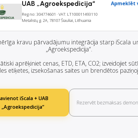
UAB „Agroekspedicija“
Apmeklēt v
Reg no: 304774601
· VAT: LT100011493110
Metalistų g. 2A, 78107 Šiauliai, Lithuania
ērīga kravu pārvadājumu integrācija starp iScala 
„Agroekspedicija“.
tiski aprēķiniet cenas, ETD, ETA, CO2; izveidojiet sūt
es etiķetes, izsekošanas saites un brendētos paziņ
avienot iScala + UAB
Rezervēt bezmaksas demons
„Agroekspedicija“