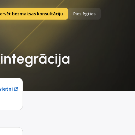
ervēt bezmaksas konsultāciju
Pieslēgties
integrācija
ietni