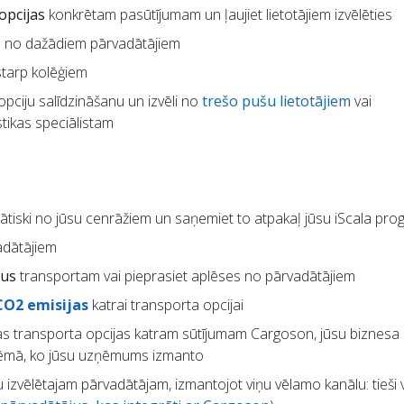
opcijas
konkrētam pasūtījumam un ļaujiet lietotājiem izvēlēties
m
no dažādiem pārvadātājiem
starp kolēģiem
pciju salīdzināšanu un izvēli no
trešo pušu lietotājiem
vai
tikas speciālistam
tiski no jūsu cenrāžiem un saņemiet to atpakaļ jūsu iScala pr
adātājiem
kus
transportam vai pieprasiet aplēses no pārvadātājiem
CO2 emisijas
katrai transporta opcijai
s transporta opcijas katram sūtījumam Cargoson, jūsu biznesa
stēmā, ko jūsu uzņēmums izmanto
 izvēlētajam pārvadātājam, izmantojot viņu vēlamo kanālu: tieši 