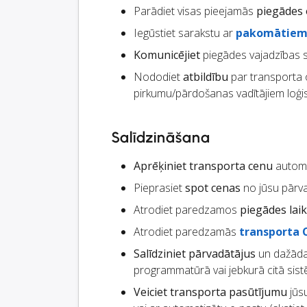
Parādiet visas pieejamās
piegādes 
Iegūstiet sarakstu ar
pakomātie
Komunicējiet
piegādes vajadzības 
Nododiet
atbildību
par transporta o
pirkumu/pārdošanas vadītājiem loģis
Salīdzināšana
Aprēķiniet transporta cenu
automā
Pieprasiet
spot cenas
no jūsu pārv
Atrodiet paredzamos
piegādes lai
Atrodiet paredzamās
transporta 
Salīdziniet pārvadātājus
un dažāda
programmatūrā vai jebkurā citā si
Veiciet transporta pasūtījumu
jūsu