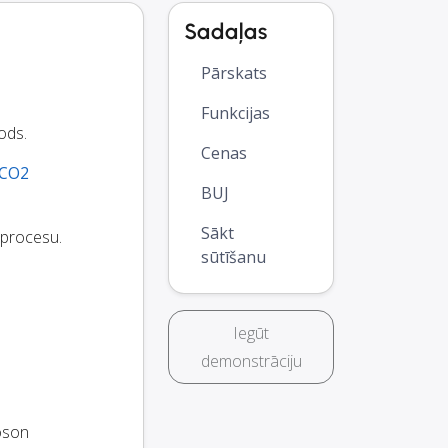
Sadaļas
Pārskats
Funkcijas
ods.
Cenas
CO2
BUJ
Sākt
 procesu.
sūtīšanu
Iegūt
demonstrāciju
oson