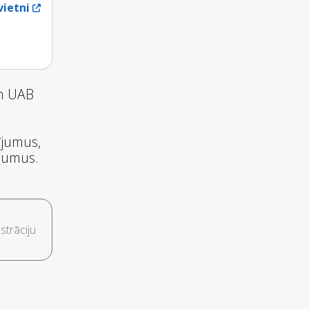
ietni
un UAB
ījumus,
ojumus.
trāciju