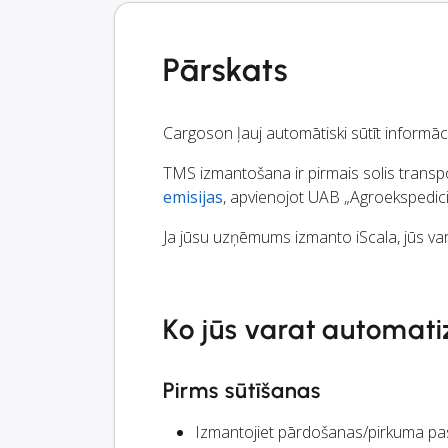
Pārskats
Cargoson ļauj automātiski sūtīt informā
TMS izmantošana ir pirmais solis transpo
emisijas
, apvienojot UAB „Agroekspedicij
Ja jūsu uzņēmums izmanto iScala, jūs var
Ko jūs varat automati
Pirms sūtīšanas
Izmantojiet pārdošanas/pirkuma pasū