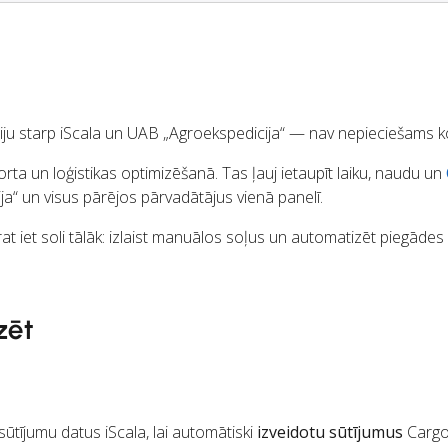
ciju starp iScala un UAB „Agroekspedicija“ — nav nepieciešams k
rta un loģistikas optimizēšanā. Tas ļauj ietaupīt laiku, naudu un
a“ un visus pārējos pārvadātājus vienā panelī.
at iet soli tālāk: izlaist manuālos soļus un automatizēt piegādes
zēt
tījumu datus iScala, lai automātiski
izveidotu sūtījumus
Carg