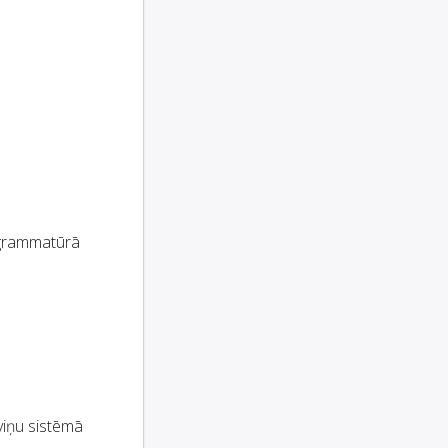
ogrammatūrā
viņu sistēmā