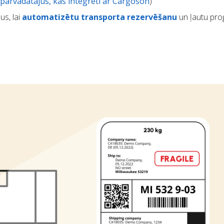
pārvadātājus, kas integrēti ar Cargoson
)
us, lai
automatizētu transporta rezervēšanu
un ļautu pr