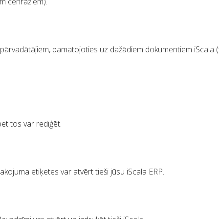
em cenrāžiem).
u pārvadātājiem, pamatojoties uz dažādiem dokumentiem iScala (
et tos var rediģēt.
kojuma etiķetes var atvērt tieši jūsu iScala ERP.