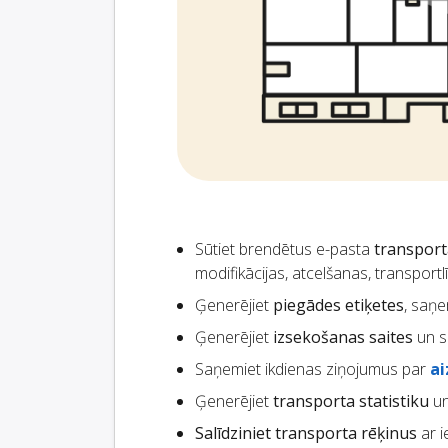
Sūtiet brendētus e-pasta
transpor
modifikācijas, atcelšanas, transportl
Ģenerējiet
piegādes etiķetes
, saņe
Ģenerējiet
izsekošanas saites
un s
Saņemiet ikdienas ziņojumus par
a
Ģenerējiet
transporta statistiku
un
Salīdziniet transporta rēķinus
ar i