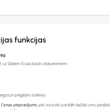
ijas funkcijas
mi
ēt uz šādiem iScala bāzes dokumentiem:
Cargoson piegādes izvēlnes.
t
Cenas pieprasījums
, pēc kura tiks parādīti dažādi cenu piedāv