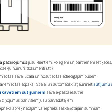
ta paziņojumus
jūsu klientiem, kolēģiem un partneriem (etiķetes
īdzekļu numuri, dokumenti utt.)
miet tās savā iScala un nosūtiet tās attiecīgajām pusēm
aņemiet tās atpakaļ iScala, un automātiski atjauniniet
sūtījumu 
izkavētiem sūtījumiem
savā e-pasta iesūtnē
 ziņojumus par visiem jūsu pārvadātājiem
epriekš aprēķinātajām vai iepriekš saskaņotajām summām