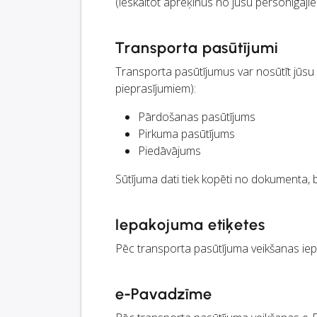
(ieskaitot aprēķinus no jūsu personīgaji
Transporta pasūtījumi
Transporta pasūtījumus var nosūtīt jūs
pieprasījumiem):
Pārdošanas pasūtījums
Pirkuma pasūtījums
Piedāvājums
Sūtījuma dati tiek kopēti no dokumenta, b
Iepakojuma etiķetes
Pēc transporta pasūtījuma veikšanas iepa
e-Pavadzīme