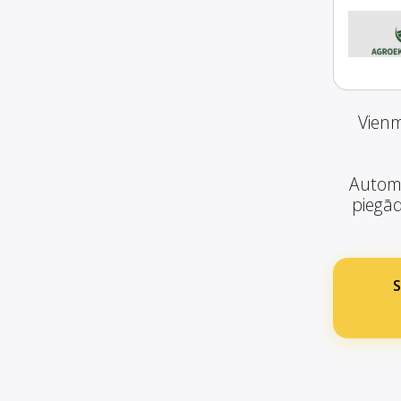
Vienm
Automā
piegād
S