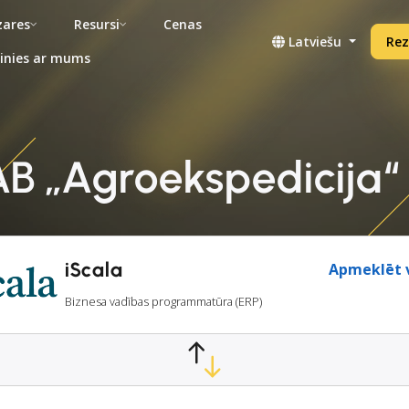
ares
Resursi
Cenas
Latviešu
Rez
inies ar mums
AB „Agroekspedicija“ 
iScala
Apmeklēt v
Biznesa vadības programmatūra (ERP)