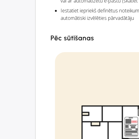
vai ar automatizētu e-pastu (skatiet
Iestatiet iepriekš definētus noteikum
automātiski izvēlēties pārvadātāju
Pēc sūtīšanas