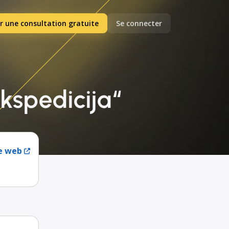
r une consultation gratuite
Se connecter
kspedicija“
te web