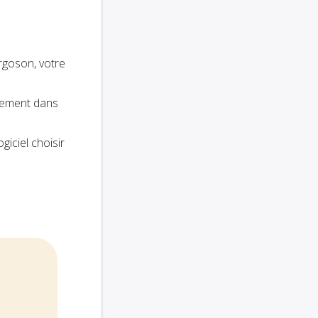
rgoson, votre
ctement dans
ogiciel choisir