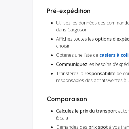
Pré-expédition
Utilisez les données des command
dans Cargoson
Affichez toutes les
options d'expéd
choisir
Obtenez une liste de
casiers à coli
Communiquez
les besoins d'expédi
Transférez la
responsabilité
de com
responsables des achats/ventes à un
Comparaison
Calculez le prix du transport
automa
iScala
Demandez des
prix spot
à vos tra