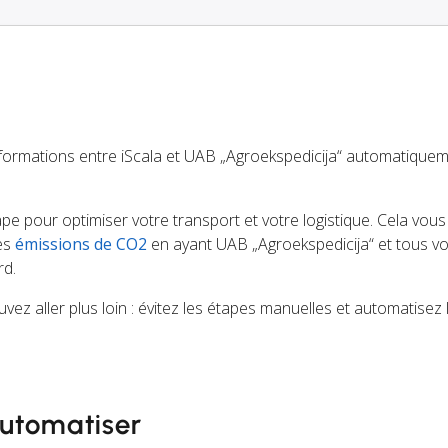
formations entre iScala et UAB „Agroekspedicija“ automatique
tape pour optimiser votre transport et votre logistique. Cela vou
des
émissions de CO2
en ayant UAB „Agroekspedicija“ et tous v
rd.
pouvez aller plus loin : évitez les étapes manuelles et automatise
utomatiser