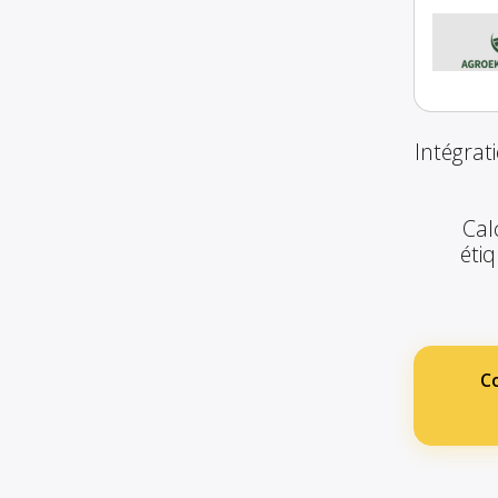
Intégrat
Cal
étiq
C