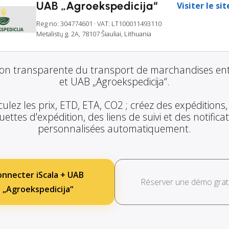
UAB „Agroekspedicija“
Visiter le si
Reg no: 304774601
· VAT: LT100011493110
Metalistų g. 2A, 78107 Šiauliai, Lithuania
ion transparente du transport de marchandises ent
et UAB „Agroekspedicija“.
culez les prix, ETD, ETA, CO2 ; créez des expéditions,
uettes d'expédition, des liens de suivi et des notifica
personnalisées automatiquement.
onnecter iScala + UAB
Réserver une démo grat
„Agroekspedicija“