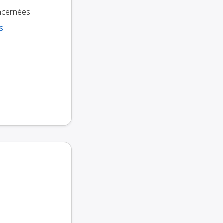
oncernées
s