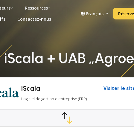
teurs
Ressources
Français
Réserve
ifs
Contactez-nous
n iScala + UAB „Agroe
iScala
Visiter le si
Logiciel de gestion d'entreprise (ERP)