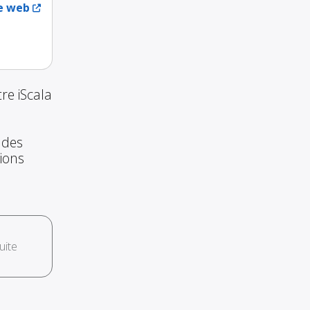
te web
re iScala
 des
tions
uite