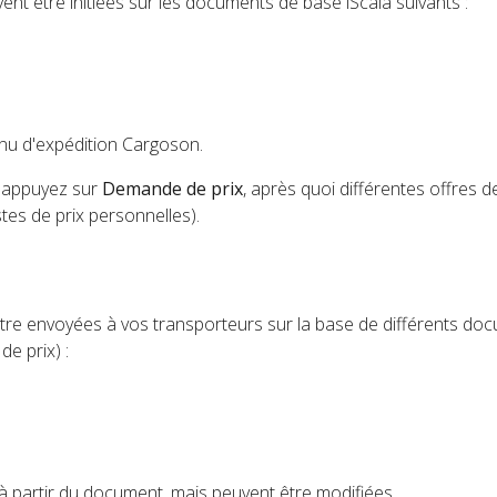
nt être initiées sur les documents de base iScala suivants :
enu d'expédition Cargoson.
 appuyez sur
Demande de prix
, après quoi différentes offres d
stes de prix personnelles).
re envoyées à vos transporteurs sur la base de différents do
e prix) :
 partir du document, mais peuvent être modifiées.