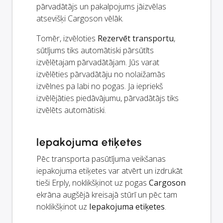
pārvadātājs un pakalpojums jāizvēlas
atsevišķi Cargoson vēlāk.
Tomēr, izvēloties
Rezervēt transportu
,
sūtījums tiks automātiski pārsūtīts
izvēlētajam pārvadātājam. Jūs varat
izvēlēties pārvadātāju no nolaižamās
izvēlnes pa labi no pogas. Ja iepriekš
izvēlējāties piedāvājumu, pārvadātājs tiks
izvēlēts automātiski.
Iepakojuma etiķetes
Pēc transporta pasūtījuma veikšanas
iepakojuma etiķetes var atvērt un izdrukāt
tieši Erply, noklikšķinot uz pogas
Cargoson
ekrāna augšējā kreisajā stūrī un pēc tam
noklikšķinot uz
Iepakojuma etiķetes
.