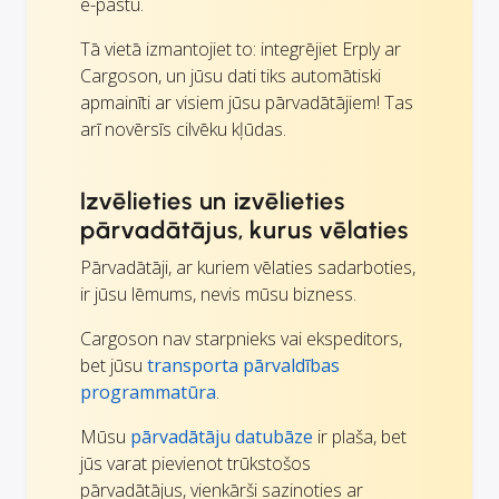
e-pastu.
Tā vietā izmantojiet to: integrējiet Erply ar
Cargoson, un jūsu dati tiks automātiski
apmainīti ar visiem jūsu pārvadātājiem! Tas
arī novērsīs cilvēku kļūdas.
Izvēlieties un izvēlieties
pārvadātājus, kurus vēlaties
Pārvadātāji, ar kuriem vēlaties sadarboties,
ir jūsu lēmums, nevis mūsu bizness.
Cargoson nav starpnieks vai ekspeditors,
bet jūsu
transporta pārvaldības
programmatūra
.
Mūsu
pārvadātāju datubāze
ir plaša, bet
jūs varat pievienot trūkstošos
pārvadātājus, vienkārši sazinoties ar