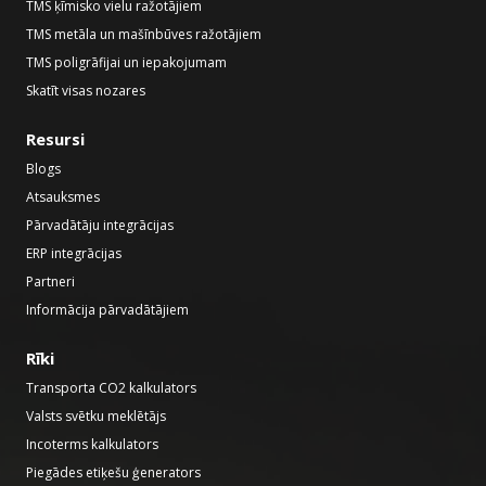
TMS ķīmisko vielu ražotājiem
TMS metāla un mašīnbūves ražotājiem
TMS poligrāfijai un iepakojumam
Skatīt visas nozares
Resursi
Blogs
Atsauksmes
Pārvadātāju integrācijas
ERP integrācijas
Partneri
Informācija pārvadātājiem
Rīki
Transporta CO2 kalkulators
Valsts svētku meklētājs
Incoterms kalkulators
Piegādes etiķešu ģenerators