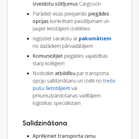
izveidotu sūtījumus
Cargoson
Parādiet visas pieejamās
piegādes
opcijas
konkrētam pasūtījumam un
ļaujiet lietotājiem izvēlēties
Iegūstiet sarakstu ar
pakomātiem
no dažādiem pārvadātājiem
Komunicējiet
piegādes vajadzības
starp kolēģiem
Nododiet
atbildību
par transporta
opciju salīdzināšanu un izvēli no
trešo
pušu lietotājiem
vai
pirkumu/pārdošanas vadītājiem
loģistikas speciālistam
Salīdzināšana
Aprēķiniet transporta cenu