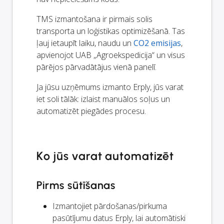
TMS izmantošana ir pirmais solis
transporta un loģistikas optimizēšanā. Tas
ļauj ietaupīt laiku, naudu un
CO2 emisijas
,
apvienojot UAB „Agroekspedicija“ un visus
pārējos pārvadātājus vienā panelī.
Ja jūsu uzņēmums izmanto Erply, jūs varat
iet soli tālāk: izlaist manuālos soļus un
automatizēt piegādes procesu.
Ko jūs varat automatizēt
Pirms sūtīšanas
Izmantojiet pārdošanas/pirkuma
pasūtījumu datus Erply, lai automātiski