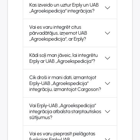
Kas izveido un uztur Erply un UAB
„Agroekspedicija“ integrācijas?
Vai es varu integrēt citus
pārvadātājus, izņemot UAB
„Agroekspedicija“, ar Erply?
Kādi soļi man jāveic, lai integrētu
Erply ar UAB „Agroekspedicija“?
Cik droši ir mani dati, izmantojot
Erply-UAB „Agroekspedicija“
integrāciju, izmantojot Cargoson?
Vai Erply-UAB „Agroekspedicija“
integrācija atbalsta starptautiskos
sūtījumus?
Vai es varu pieprasīt pielāgotas
funkcijas Erply-UAB