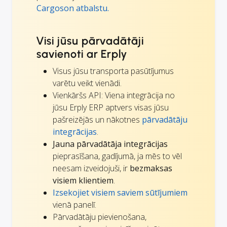
Cargoson atbalstu.
Visi jūsu pārvadātāji
savienoti ar Erply
Visus jūsu transporta pasūtījumus
varētu veikt vienādi.
Vienkāršs API: Viena integrācija no
jūsu Erply ERP aptvers visas jūsu
pašreizējās un nākotnes
pārvadātāju
integrācijas
.
Jauna pārvadātāja integrācijas
pieprasīšana, gadījumā, ja mēs to vēl
neesam izveidojuši, ir
bezmaksas
visiem klientiem
.
Izsekojiet visiem saviem sūtījumiem
vienā panelī.
Pārvadātāju pievienošana,