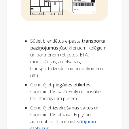
Sūtiet brendētus e-pasta
transporta
paziņojumus
jūsu klientiem, kolēģiem
un partneriem (etiķetes, ETA,
modifikācijas, atcelšanas,
transportlīdzekļu numuri, dokumenti
utt.)
Ģenerējiet
piegādes etiķetes
,
saņemiet tās savā Erply un nosūtiet
tās attiecīgajām pusēm
Ģenerējiet
izsekošanas saites
un
saņemiet tās atpakaļ Erply, un
automātiski atjauniniet
sūtījumu
statusus