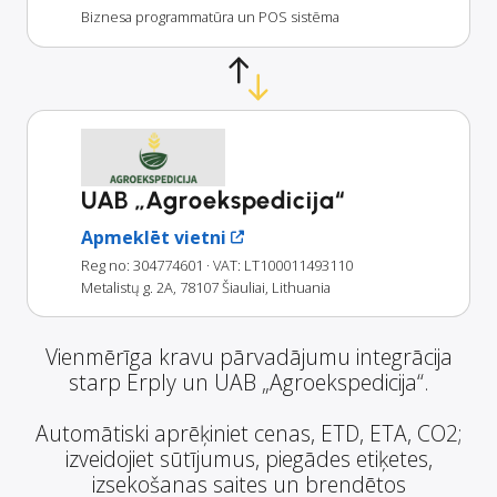
Biznesa programmatūra un POS sistēma
UAB „Agroekspedicija“
Apmeklēt vietni
Reg no: 304774601
· VAT: LT100011493110
Metalistų g. 2A, 78107 Šiauliai, Lithuania
Vienmērīga kravu pārvadājumu integrācija
starp Erply un UAB „Agroekspedicija“.
Automātiski aprēķiniet cenas, ETD, ETA, CO2;
izveidojiet sūtījumus, piegādes etiķetes,
izsekošanas saites un brendētos