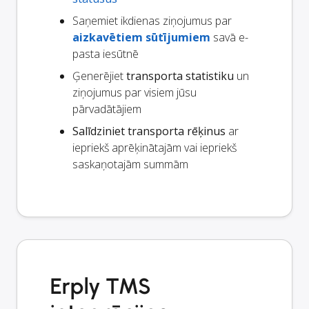
Saņemiet ikdienas ziņojumus par
aizkavētiem sūtījumiem
savā e-
pasta iesūtnē
Ģenerējiet
transporta statistiku
un
ziņojumus par visiem jūsu
pārvadātājiem
Salīdziniet transporta rēķinus
ar
iepriekš aprēķinātajām vai iepriekš
saskaņotajām summām
Erply TMS