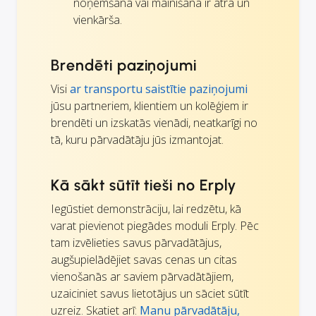
noņemšana vai mainīšana ir ātra un
vienkārša.
Brendēti paziņojumi
Visi
ar transportu saistītie paziņojumi
jūsu partneriem, klientiem un kolēģiem ir
brendēti un izskatās vienādi, neatkarīgi no
tā, kuru pārvadātāju jūs izmantojat.
Kā sākt sūtīt tieši no Erply
Iegūstiet demonstrāciju, lai redzētu, kā
varat pievienot piegādes moduli Erply. Pēc
tam izvēlieties savus pārvadātājus,
augšupielādējiet savas cenas un citas
vienošanās ar saviem pārvadātājiem,
uzaiciniet savus lietotājus un sāciet sūtīt
uzreiz. Skatiet arī:
Manu pārvadātāju,