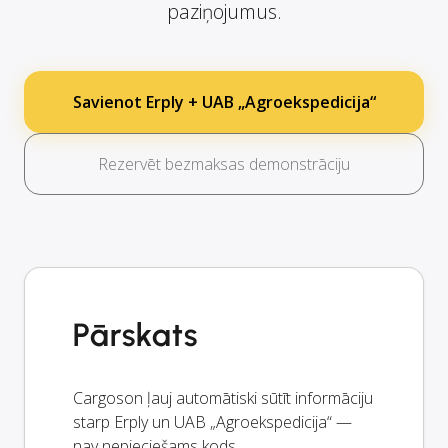
paziņojumus.
Savienot Erply + UAB „Agroekspedicija“
Rezervēt bezmaksas demonstrāciju
Pārskats
Cargoson ļauj automātiski sūtīt informāciju
starp Erply un UAB „Agroekspedicija“ —
nav nepieciešams kods.