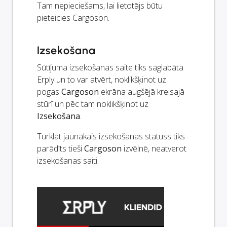
Tam nepieciešams, lai lietotājs būtu
pieteicies Cargoson.
Izsekošana
Sūtījuma izsekošanas saite tiks saglabāta
Erply un to var atvērt, noklikšķinot uz
pogas
Cargoson
ekrāna augšējā kreisajā
stūrī un pēc tam noklikšķinot uz
Izsekošana
.
Turklāt jaunākais izsekošanas statuss tiks
parādīts tieši
Cargoson
izvēlnē, neatverot
izsekošanas saiti.