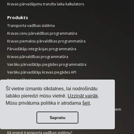
Kravas pārvadājumu tranzīta laika kalkulators
Produkts
Transporta vadības sistēma
Kravas cenu pārvaldības programmatūra
Kravas piemaksu pārvaldības programmatūra
Pārvadātāju integrācijas programmatūra
Kravas pārvaldības programmatūra
Vairāku pārvadātāju piegādes programmatūra
Vairāku pārvadātāju kravas piegādes API
Rampu plānošanas programmatūra
Loģistikas nodaļas programmatūra
Šī vietne izmanto sīkdatnes, lai nodrošinātu
labāko pieredzi mūsu vietnē.
Uzzināt vairāk
.
Ceļveži
Mūsu privātuma politika ir atrodama
šeit
.
17 labākās transporta vadības programmatūras preču īpašniekiem
Kā izvēlēties vairāku pārvadātāju piegādes programmatūru?
Sapratu
Kā veikt vienkāršu transporta konkursu?
Kā ieviest transporta vadības sistēmu?