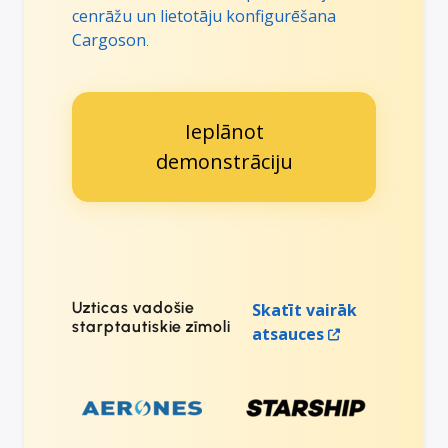
cenrāžu un lietotāju konfigurēšana
Cargoson
.
Ieplānot
demonstrāciju
Uzticas vadošie
Skatīt vairāk
starptautiskie zīmoli
atsauces