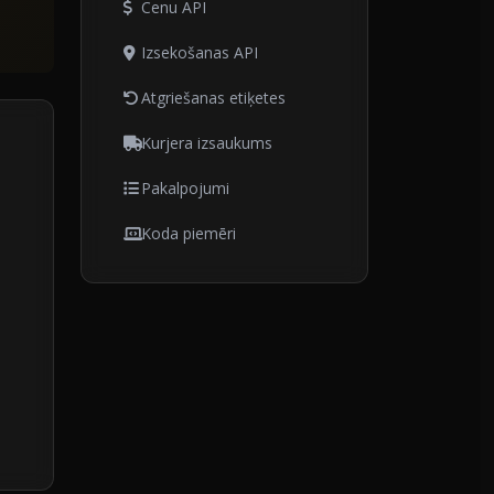
Cenu API
Izsekošanas API
Atgriešanas etiķetes
Kurjera izsaukums
Pakalpojumi
Koda piemēri