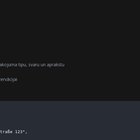
kojuma tipu, svaru un aprakstu
ervācijai
traße 123",
