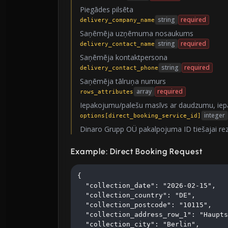
Piegādes pilsēta
string
required
delivery_company_name
Saņēmēja uzņēmuma nosaukums
string
required
delivery_contact_name
Saņēmēja kontaktpersona
string
required
delivery_contact_phone
Saņēmēja tālruņa numurs
array
required
rows_attributes
Iepakojumu/palešu masīvs ar daudzumu, iepa
integer
options[direct_booking_service_id]
Dinaro Grupp OÜ pakalpojuma ID tiešajai rez
Example: Direct Booking Request
{

  "collection_date": "2026-02-15",

  "collection_country": "DE",

  "collection_postcode": "10115",

  "collection_address_row_1": "Haupts
  "collection_city": "Berlin",
