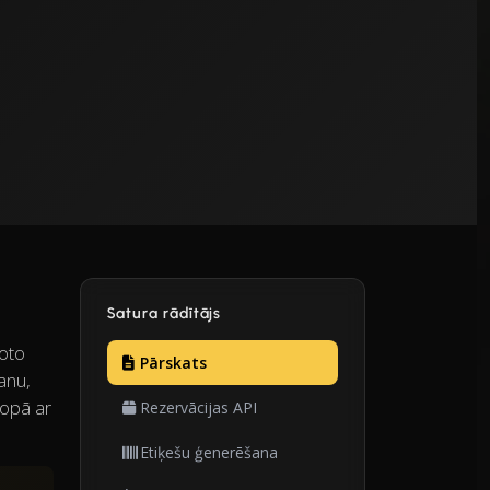
Satura rādītājs
oto
Pārskats
anu,
kopā ar
Rezervācijas API
Etiķešu ģenerēšana