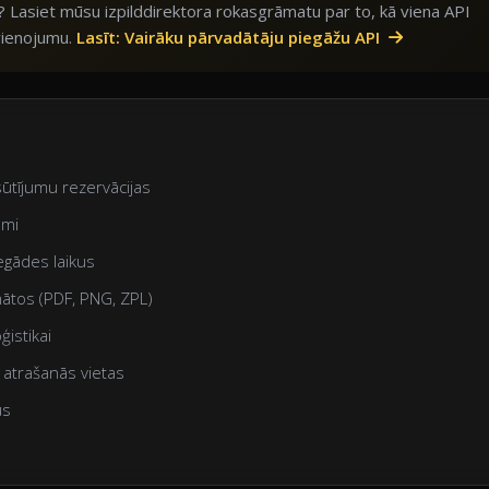
? Lasiet mūsu izpilddirektora rokasgrāmatu par to, kā viena API
vienojumu.
Lasīt: Vairāku pārvadātāju piegāžu API
sūtījumu rezervācijas
umi
gādes laikus
mātos (PDF, PNG, ZPL)
ģistikai
atrašanās vietas
us