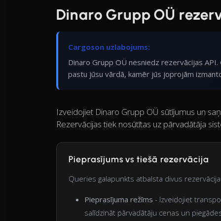
Dinaro Grupp OÜ rezerv
Cargoson uzlabojums:
Dinaro Grupp OÜ nesniedz rezervācijas API. 
pastu jūsu vārdā, kamēr jūs joprojām izmanto
Izveidojiet Dinaro Grupp OÜ sūtījumus un saņ
Rezervācijas tiek nosūtītas uz pārvadātāja sis
Pieprasījums vs tiešā rezervācija
Queries galapunkts atbalsta divus rezervācija
Pieprasījuma režīms
- Izveidojiet transp
salīdzināt pārvadātāju cenas un piegādes