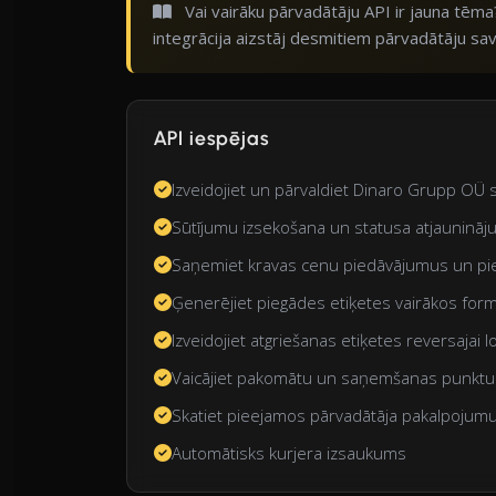
Vai vairāku pārvadātāju API ir jauna tēma
integrācija aizstāj desmitiem pārvadātāju sa
API iespējas
Izveidojiet un pārvaldiet Dinaro Grupp OÜ 
Sūtījumu izsekošana un statusa atjaunināj
Saņemiet kravas cenu piedāvājumus un pie
Ģenerējiet piegādes etiķetes vairākos for
Izveidojiet atgriešanas etiķetes reversajai lo
Vaicājiet pakomātu un saņemšanas punktu 
Skatiet pieejamos pārvadātāja pakalpojum
Automātisks kurjera izsaukums