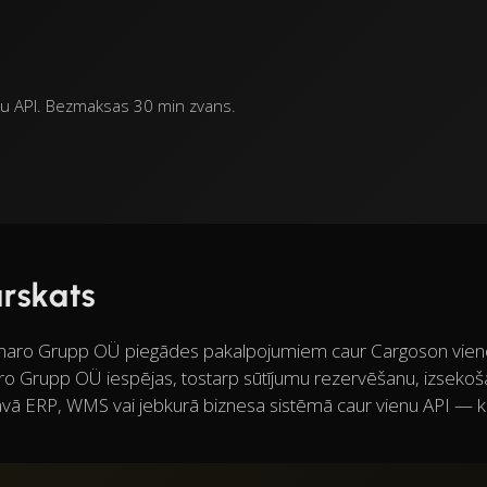
u API. Bezmaksas 30 min zvans.
rskats
Dinaro Grupp OÜ piegādes pakalpojumiem caur Cargoson vien
naro Grupp OÜ iespējas, tostarp sūtījumu rezervēšanu, izsekoš
vā ERP, WMS vai jebkurā biznesa sistēmā caur vienu API — 