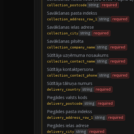
string
required
collection_postcode
Savākšanas pasta indekss
string
required
collection_address_row_1
Savākšanas ielas adrese
string
required
collection_city
Savākšanas pilsēta
string
required
collection_company_name
Sūtītāja uzņēmuma nosaukums
string
required
collection_contact_name
Sūtītāja kontaktpersona
string
required
collection_contact_phone
Sūtītāja tālruņa numurs
string
required
delivery_country
Piegādes valsts kods
string
required
delivery_postcode
Piegādes pasta indekss
string
required
delivery_address_row_1
Piegādes ielas adrese
string
required
delivery_city