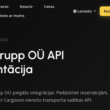
ares
Resursi
Cenas
Latviešu
Rez
inies ar mums
ācija
rupp OÜ API
tācija
 OÜ piegāžu integrācijai. Piekļūstiet rezervācijām,
ur Cargoson vienoto transporta vadības API.