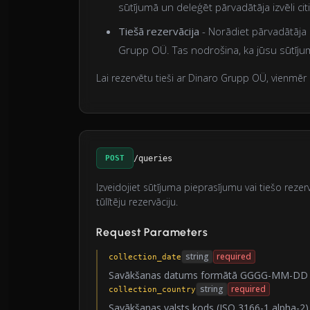
sūtījumā un deleģēt pārvadātāja izvēli cit
Tiešā rezervācija
- Norādiet pārvadātāja p
Grupp OÜ. Tas nodrošina, ka jūsu sūtījum
Lai rezervētu tieši ar Dinaro Grupp OÜ, vienmēr 
POST
/queries
Izveidojiet sūtījuma pieprasījumu vai tiešo rezer
tūlītēju rezervāciju.
Request Parameters
string
required
collection_date
Savākšanas datums formātā GGGG-MM-DD
string
required
collection_country
Savākšanas valsts kods (ISO 3166-1 alpha-2)