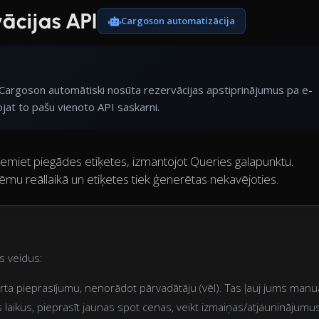
ācijas API
Cargoson automatizācija
Cargoson automātiski nosūta rezervācijas apstiprinājumus pa e-
jat to pašu vienoto API saskarni.
emiet piegādes etiķetes, izmantojot Queries galapunktu.
tēmu reāllaikā un etiķetes tiek ģenerētas nekavējoties.
s veidus:
orta pieprasījumu, nenorādot pārvadātāju (vēl). Tas ļauj jums manuā
 laikus, pieprasīt jaunas spot cenas, veikt izmaiņas/atjauninājumu