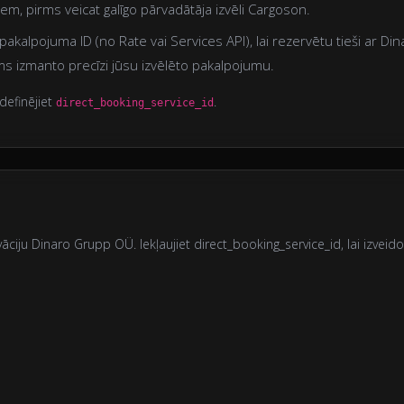
iem, pirms veicat galīgo pārvadātāja izvēli Cargoson.
akalpojuma ID (no Rate vai Services API), lai rezervētu tieši ar Din
s izmanto precīzi jūsu izvēlēto pakalpojumu.
definējiet
.
direct_booking_service_id
vāciju Dinaro Grupp OÜ. Iekļaujiet direct_booking_service_id, lai izveid