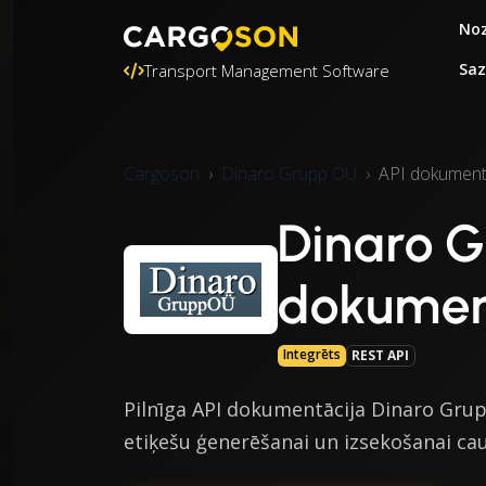
Noz
Saz
Transport Management Software
Cargoson
Dinaro Grupp OÜ
API dokument
Dinaro G
dokumen
Integrēts
REST API
Pilnīga API dokumentācija Dinaro Grupp
etiķešu ģenerēšanai un izsekošanai ca