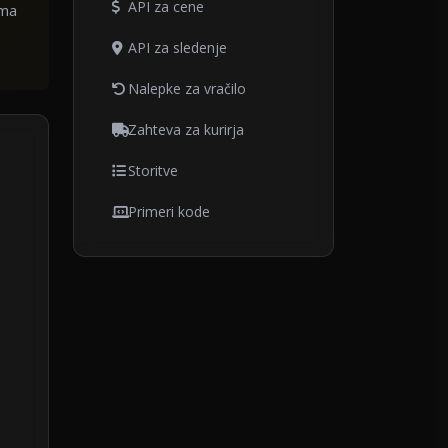
API za cene
ama
API za sledenje
Nalepke za vračilo
Zahteva za kurirja
Storitve
Primeri kode