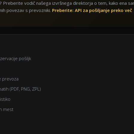
v? Preberite vodič našega izvršnega direktorja o tem, kako ena s
nih povezav s prevozniki.
Preberite: API za pošiljanje preko več
ervacije pošiljk
e prevoza
matih (PDF, PNG, ZPL)
istiko
ih mest