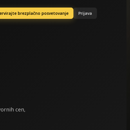
ervirajte brezplačno posvetovanje
Prijava
vornih cen,