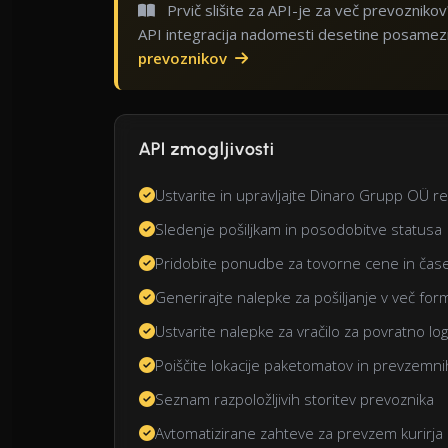
Prvič slišite za API-je za več prevozniko
API integracija nadomesti desetine posamez
prevoznikov
API zmogljivosti
Ustvarite in upravljajte Dinaro Grupp OÜ rez
Sledenje pošiljkam in posodobitve statusa
Pridobite ponudbe za tovorne cene in čas
Generirajte nalepke za pošiljanje v več for
Ustvarite nalepke za vračilo za povratno log
Poiščite lokacije paketomatov in prevzemn
Seznam razpoložljivih storitev prevoznika
Avtomatizirane zahteve za prevzem kurirja