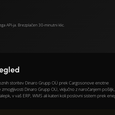
a API-ja. Brezplačen 30-minutni klic.
regled
voznih storitev Dinaro Grupp OÜ prek Cargosonove enotne
e zmogljivosti Dinaro Grupp OÜ, vključno z naročanjem pošiljk,
epk, v vaš ERP, WMS ali kateri koli poslovni sistem prek ene