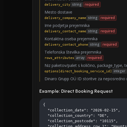
string
required
delivery_city
Mesto dostave
string
required
delivery_company_name
Ime podjetja prejemnika
string
required
delivery_contact_name
Kontaktna oseba prejemnika
string
required
delivery_contact_phone
Telefonska številka prejemnika
array
required
rows_attributes
Niz paketov/palet s količino, package_type, 
integer
options[direct_booking_service_id]
Dinaro Grupp OÜ ID storitve za neposredno 
Example: Direct Booking Request
{

  "collection_date": "2026-02-15",

  "collection_country": "DE",

  "collection_postcode": "10115",

  "collection_address_row_1": "Haupts