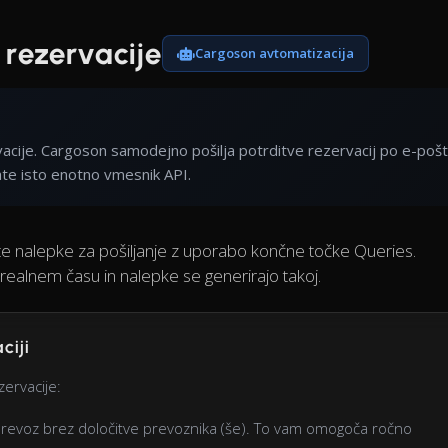
 rezervacije
Cargoson avtomatizacija
cije. Cargoson samodejno pošilja potrditve rezervacij po e-pošt
e isto enotno vmesnik API.
ite nalepke za pošiljanje z uporabo končne točke Queries.
 realnem času in nalepke se generirajo takoj.
ciji
ervacije:
prevoz brez določitve prevoznika (še). To vam omogoča ročno