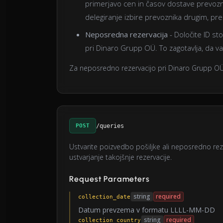
primerjavo cen in časov dostave prevozni
delegiranje izbire prevoznika drugim, p
Neposredna rezervacija
- Določite ID st
pri Dinaro Grupp OÜ. To zagotavlja, da vaša
Za neposredno rezervacijo pri Dinaro Grupp O
POST
/queries
Ustvarite poizvedbo pošiljke ali neposredno rez
ustvarjanje takojšnje rezervacije.
Request Parameters
string
required
collection_date
Datum prevzema v formatu LLLL-MM-DD
string
required
collection_country