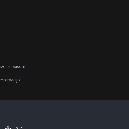
težo in opisom
rezervacijo
traße 123",
