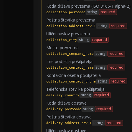
Koda države prevzema (ISO 3166-1 alpha-2)
string
required
collection_postcode
Poštna številka prevzema
string
required
collection_address_row_1
Ulični naslov prevzema
string
required
collection_city
Mesto prevzema
string
required
collection_company_name
Ime podjetja pošiljatelja
string
required
collection_contact_name
Kontaktna oseba pošiljatelja
string
required
collection_contact_phone
Telefonska številka pošiljatelja
string
required
delivery_country
Koda države dostave
string
required
delivery_postcode
Poštna številka dostave
string
required
delivery_address_row_1
Ulični naslov dostave