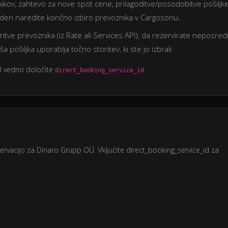
kov, zahtevo za nove spot cene, prilagoditve/posodobitve pošiljke
reden naredite končno izbiro prevoznika v Cargosonu.
oritve prevoznika (iz Rate ali Services API), da rezervirate neposre
 pošiljka uporablja točno storitev, ki ste jo izbrali.
Ü vedno določite
.
direct_booking_service_id
ervacijo za Dinaro Grupp OÜ. Vključite direct_booking_service_id za