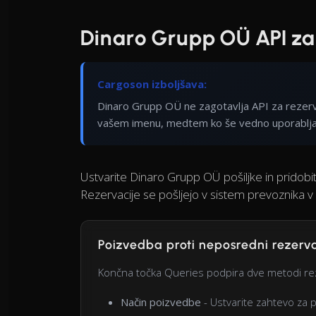
Dinaro Grupp OÜ API za
Cargoson izboljšava:
Dinaro Grupp OÜ ne zagotavlja API za rezerva
vašem imenu, medtem ko še vedno uporabljat
Ustvarite Dinaro Grupp OÜ pošiljke in pridob
Rezervacije se pošljejo v sistem prevoznika v
Poizvedba proti neposredni rezerva
Končna točka Queries podpira dve metodi rez
Način poizvedbe
- Ustvarite zahtevo za 