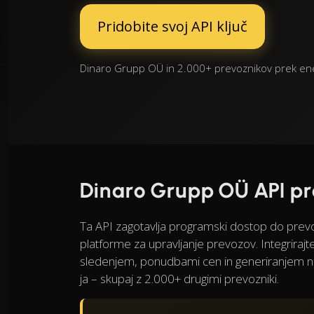
Pridobite svoj API ključ
Dinaro Grupp OÜ in 2.000+ prevoznikov prek eneg
Dinaro Grupp OÜ API p
Ta API zagotavlja programski dostop do pre
platforme za upravljanje prevozov. Integrirajt
sledenjem, ponudbami cen in generiranjem nal
ja – skupaj z 2.000+ drugimi prevozniki.