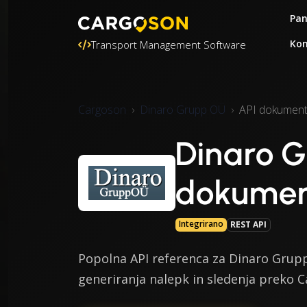
Pa
Kon
Transport Management Software
Cargoson
Dinaro Grupp OÜ
API dokument
Dinaro G
dokumen
Integrirano
REST API
Popolna API referenca za Dinaro Grupp 
generiranja nalepk in sledenja preko 