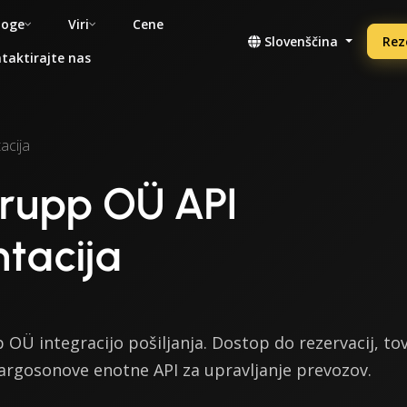
noge
Viri
Cene
Slovenščina
Rez
taktirajte nas
acija
rupp OÜ API
tacija
OÜ integracijo pošiljanja. Dostop do rezervacij, to
Cargosonove enotne API za upravljanje prevozov.