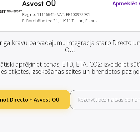
Asvost OÜ
Apmeklēt v
Reg no: 11116645
· VAT: EE100972931
E. Bornhöhe tee 31, 11911 Tallinn, Estonia
īga kravu pārvadājumu integrācija starp Directo u
OÜ.
tiski aprēķiniet cenas, ETD, ETA, CO2; izveidojiet sūt
es etiķetes, izsekošanas saites un brendētos paziņ
not Directo + Asvost OÜ
Rezervēt bezmaksas demons