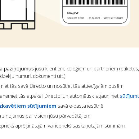
ta paziņojumus
jūsu klientiem, kolēģiem un partneriem (etiķetes
īdzekļu numuri, dokumenti utt.)
miet tās savā Directo un nosūtiet tās attiecīgajām pusēm
aņemiet tās atpakaļ Directo, un automātiski atjauniniet
sūtījum
izkavētiem sūtījumiem
savā e-pasta iesūtnē
 ziņojumus par visiem jūsu pārvadātājiem
epriekš aprēķinātajām vai iepriekš saskaņotajām summām