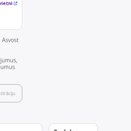
ietni
n Asvost
ījumus,
ojumus.
trāciju