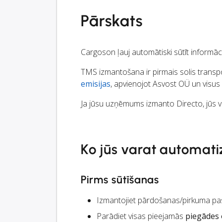
Pārskats
Cargoson ļauj automātiski sūtīt informā
TMS izmantošana ir pirmais solis transpo
emisijas
, apvienojot Asvost OÜ un visus
Ja jūsu uzņēmums izmanto Directo, jūs va
Ko jūs varat automati
Pirms sūtīšanas
Izmantojiet pārdošanas/pirkuma pas
Parādiet visas pieejamās
piegādes 