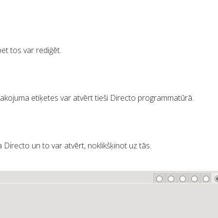
et tos var rediģēt.
akojuma etiķetes var atvērt tieši Directo programmatūrā.
Directo un to var atvērt, noklikšķinot uz tās.