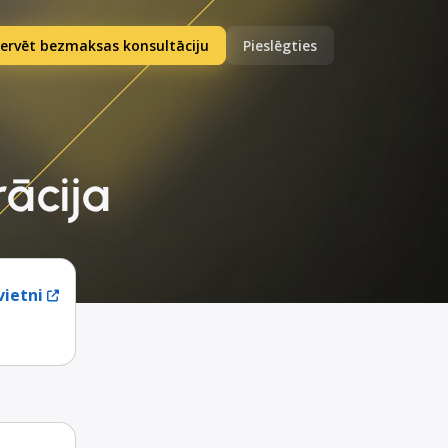
ervēt bezmaksas konsultāciju
Pieslēgties
rācija
ietni