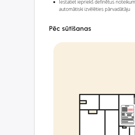
Iestatiet iepriekš definētus noteikum
automātiski izvēlēties pārvadātāju
Pēc sūtīšanas