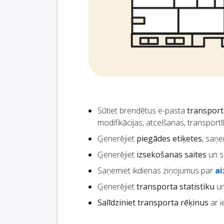
Sūtiet brendētus e-pasta
transpor
modifikācijas, atcelšanas, transportl
Ģenerējiet
piegādes etiķetes
, saņe
Ģenerējiet
izsekošanas saites
un s
Saņemiet ikdienas ziņojumus par
a
Ģenerējiet
transporta statistiku
un
Salīdziniet transporta rēķinus
ar i