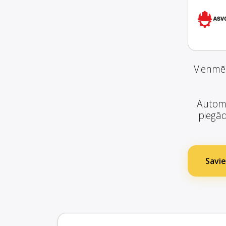
Vienmēr
Automā
piegād
Savie