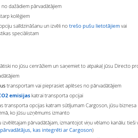
m
no dažādiem pārvadātājiem
starp kolēģiem
pciju salīdzināšanu un izvēli no
trešo pušu lietotājiem
vai
tikas speciālistam
tiski no jūsu cenrāžiem un saņemiet to atpakaļ jūsu Directo 
adātājiem
kus
transportam vai pieprasiet aplēses no pārvadātājiem
CO2 emisijas
katrai transporta opcijai
s transporta opcijas katram sūtījumam Cargoson, jūsu biznesa
stēmā, ko jūsu uzņēmums izmanto
 izvēlētajam pārvadātājam, izmantojot viņu vēlamo kanālu: tieši 
pārvadātājus, kas integrēti ar Cargoson
)