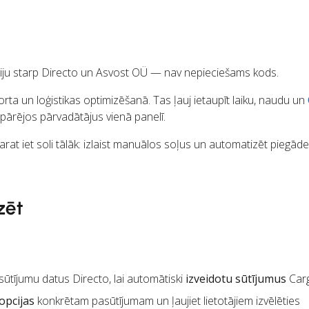
ciju starp Directo un Asvost OÜ — nav nepieciešams kods.
rta un loģistikas optimizēšanā. Tas ļauj ietaupīt laiku, naudu un
 pārējos pārvadātājus vienā panelī.
rat iet soli tālāk: izlaist manuālos soļus un automatizēt piegād
zēt
ūtījumu datus Directo, lai automātiski
izveidotu sūtījumus
Car
opcijas
konkrētam pasūtījumam un ļaujiet lietotājiem izvēlēties