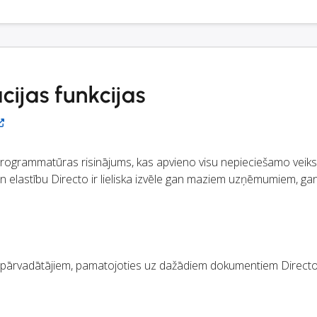
cijas funkcijas
 programmatūras risinājums, kas apvieno visu nepieciešamo veik
 elastību Directo ir lieliska izvēle gan maziem uzņēmumiem, ga
u pārvadātājiem, pamatojoties uz dažādiem dokumentiem Directo