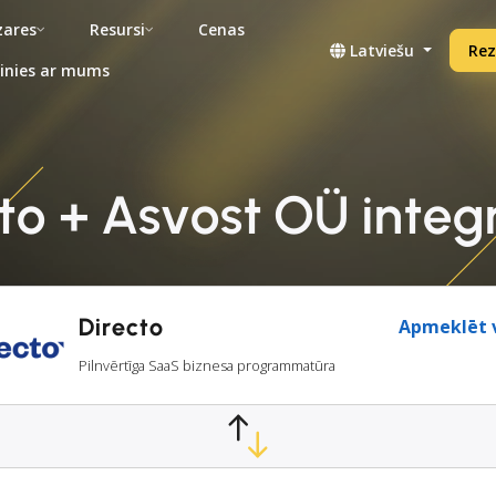
ares
Resursi
Cenas
Latviešu
Rez
inies ar mums
to + Asvost OÜ integ
Directo
Apmeklēt v
Pilnvērtīga SaaS biznesa programmatūra