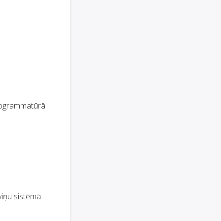
programmatūrā
viņu sistēmā