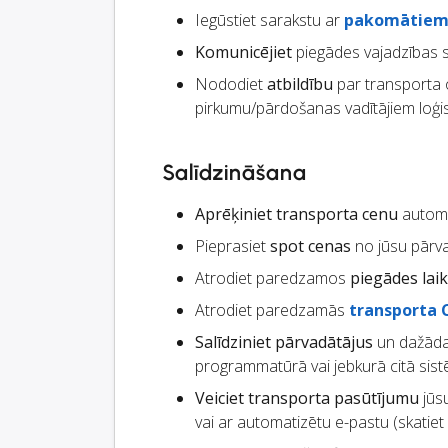
Iegūstiet sarakstu ar
pakomātie
Komunicējiet
piegādes vajadzības 
Nododiet
atbildību
par transporta o
pirkumu/pārdošanas vadītājiem loģis
Salīdzināšana
Aprēķiniet transporta cenu
automā
Pieprasiet
spot cenas
no jūsu pārv
Atrodiet paredzamos
piegādes lai
Atrodiet paredzamās
transporta 
Salīdziniet pārvadātājus
un dažāda
programmatūrā vai jebkurā citā si
Veiciet transporta pasūtījumu
jūsu
vai ar automatizētu e-pastu (skatiet