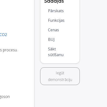
Sadaļas
Pārskats
Funkcijas
Cenas
CO2
BUJ
Sākt
es procesu.
sūtīšanu
Iegūt
demonstrāciju
goson