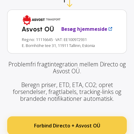
Asvost OÜ
Besøg hjemmeside
Reg no: 11116645
· VAT: EE100972931
E. Bornhöhe tee 31, 11911 Tallinn, Estonia
Problemfri fragtintegration mellem Directo og
Asvost OÜ.
Beregn priser, ETD, ETA, CO2; opret
forsendelser, fragtlabels, tracking-links og
brandede notifikationer automatisk.
Forbind Directo + Asvost OÜ