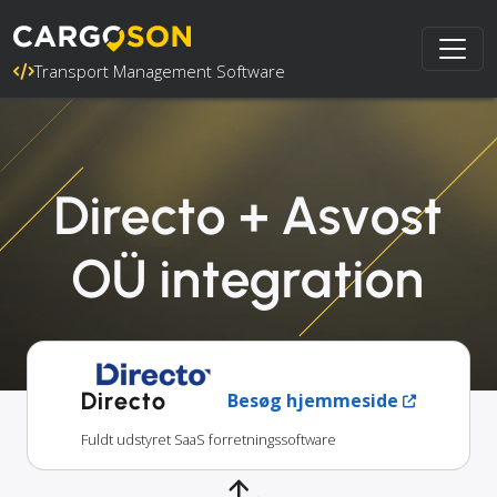
Transport Management Software
Directo + Asvost
OÜ integration
Directo
Besøg hjemmeside
Fuldt udstyret SaaS forretningssoftware