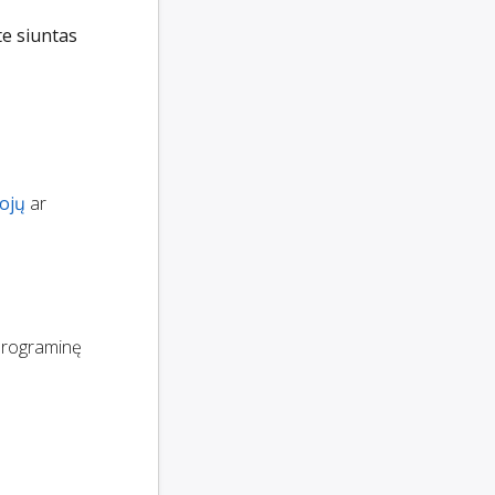
e siuntas
tojų
ar
 programinę