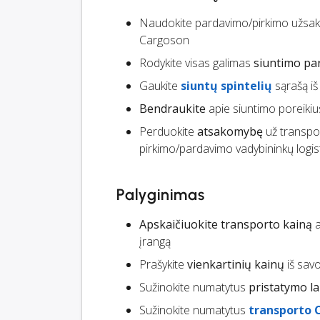
Naudokite pardavimo/pirkimo užsak
Cargoson
Rodykite visas galimas
siuntimo par
Gaukite
siuntų spintelių
sąrašą iš 
Bendraukite
apie siuntimo poreikiu
Perduokite
atsakomybę
už transpor
pirkimo/pardavimo vadybininkų logist
Palyginimas
Apskaičiuokite transporto kainą
a
įrangą
Prašykite
vienkartinių kainų
iš savo
Sužinokite numatytus
pristatymo la
Sužinokite numatytus
transporto 