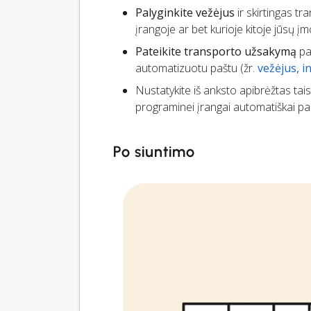
Palyginkite vežėjus
ir skirtingas t
įrangoje ar bet kurioje kitoje jūsų
Pateikite transporto užsakymą
pas
automatizuotu paštu (žr.
vežėjus, 
Nustatykite iš anksto apibrėžtas tai
programinei įrangai automatiškai pas
Po siuntimo