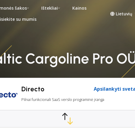
monės šakos
Ištekliai
Kainos
Lietuvių
isiekite su mumis
altic Cargoline Pro OÜ
Directo
Apsilankyti svet
Pilnai funkcionali SaaS verslo programinė įranga