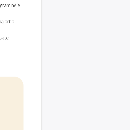
rograminėje
emą arba
iskite