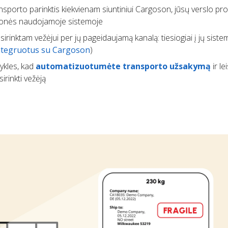
ransporto parinktis kiekvienam siuntiniui Cargoson, jūsų verslo p
 įmonės naudojamoje sistemoje
irinktam vežėjui per jų pageidaujamą kanalą: tiesiogiai į jų sist
integruotus su Cargoson
)
sykles, kad
automatizuotumėte transporto užsakymą
ir le
irinkti vežėją