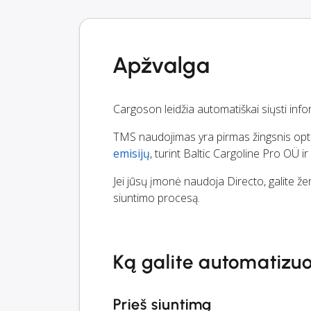
Apžvalga
Cargoson leidžia automatiškai siųsti infor
TMS naudojimas yra pirmas žingsnis optimiz
emisijų
, turint Baltic Cargoline Pro OÜ i
Jei jūsų įmonė naudoja Directo, galite žen
siuntimo procesą.
Ką galite automatizuo
Prieš siuntimą