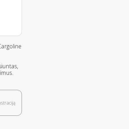
Cargoline
siuntas,
šimus.
traciją