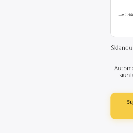
Sklandus
Automat
siunt
Su