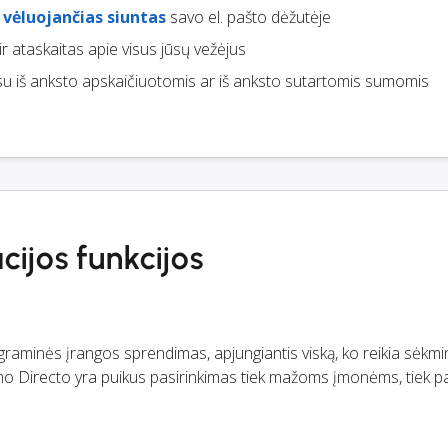
e
vėluojančias siuntas
savo el. pašto dėžutėje
ir ataskaitas apie visus jūsų vežėjus
u iš anksto apskaičiuotomis ar iš anksto sutartomis sumomis
cijos funkcijos
graminės įrangos sprendimas, apjungiantis viską, ko reikia sėkmi
tumo Directo yra puikus pasirinkimas tiek mažoms įmonėms, tiek 