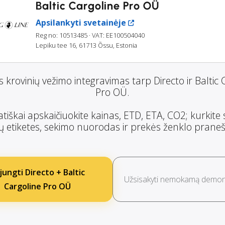
Baltic Cargoline Pro OÜ
Apsilankyti svetainėje
Reg no: 10513485
· VAT: EE100504040
Lepiku tee 16, 61713 Õssu, Estonia
 krovinių vežimo integravimas tarp Directo ir Baltic 
Pro OÜ.
iškai apskaičiuokite kainas, ETD, ETA, CO2; kurkite 
ų etiketes, sekimo nuorodas ir prekės ženklo prane
jungti Directo + Baltic
Užsisakyti nemokamą demons
Cargoline Pro OÜ