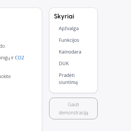
Skyriai
Apžvalga
Funkcijos
do.
Kainodara
inigų ir
CO2
DUK
Pradėti
uokite
siuntimą
Gauti
demonstraciją