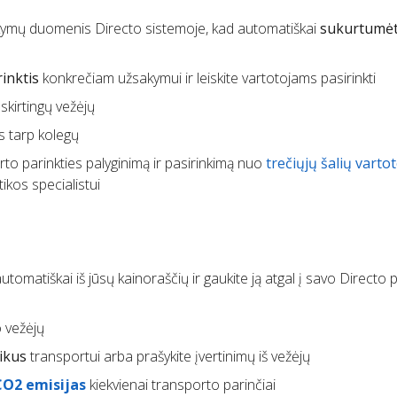
ymų duomenis Directo sistemoje, kad automatiškai
sukurtumėt
inktis
konkrečiam užsakymui ir leiskite vartotojams pasirinkti
skirtingų vežėjų
s tarp kolegų
to parinkties palyginimą ir pasirinkimą nuo
trečiųjų šalių varto
ikos specialistui
utomatiškai iš jūsų kainoraščių ir gaukite ją atgal į savo Directo
 vežėjų
ikus
transportui arba prašykite įvertinimų iš vežėjų
CO2 emisijas
kiekvienai transporto parinčiai