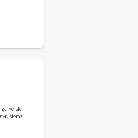
ngai verslo
patyrusioms