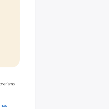
rtneriams
enas