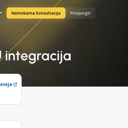
Nemokama konsultacija
Prisijungti
 integracija
ainėje