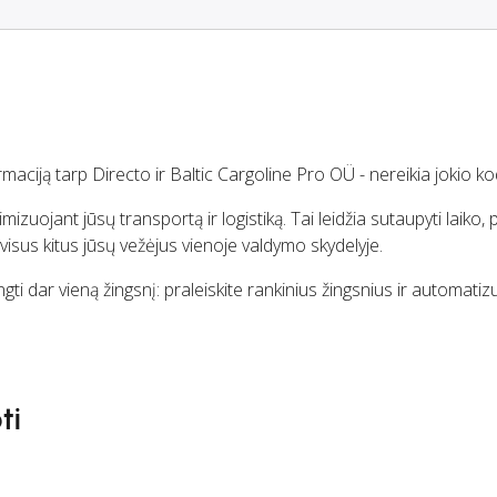
maciją tarp Directo ir Baltic Cargoline Pro OÜ - nereikia jokio ko
uojant jūsų transportą ir logistiką. Tai leidžia sutaupyti laiko, p
r visus kitus jūsų vežėjus vienoje valdymo skydelyje.
gti dar vieną žingsnį: praleiskite rankinius žingsnius ir automatiz
ti