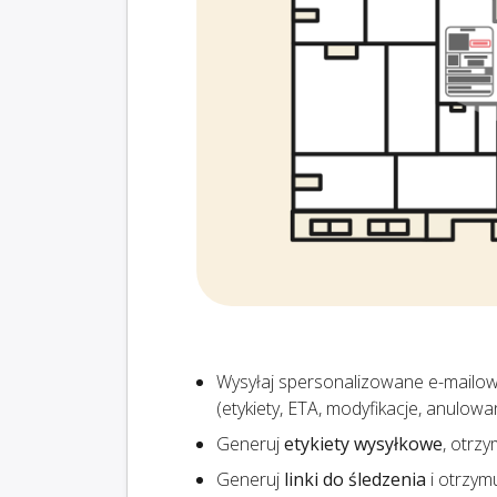
Wysyłaj spersonalizowane e-mailo
(etykiety, ETA, modyfikacje, anulow
Generuj
etykiety wysyłkowe
, otrz
Generuj
linki do śledzenia
i otrzym