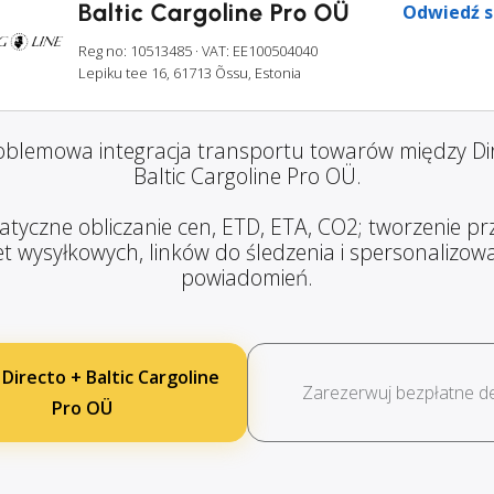
Baltic Cargoline Pro OÜ
Odwiedź s
Reg no: 10513485
· VAT: EE100504040
Lepiku tee 16, 61713 Õssu, Estonia
blemowa integracja transportu towarów między Di
Baltic Cargoline Pro OÜ.
tyczne obliczanie cen, ETD, ETA, CO2; tworzenie prz
et wysyłkowych, linków do śledzenia i spersonalizo
powiadomień.
 Directo + Baltic Cargoline
Zarezerwuj bezpłatne 
Pro OÜ