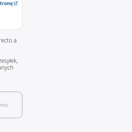
tronę
recto a
esyłek,
wanych
demo