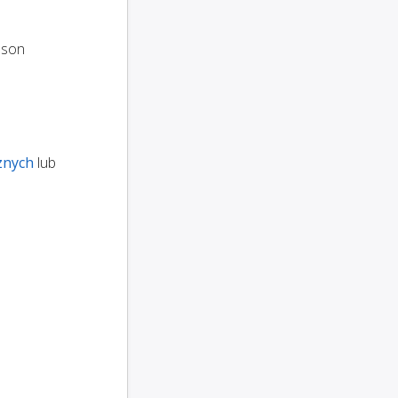
oson
znych
lub