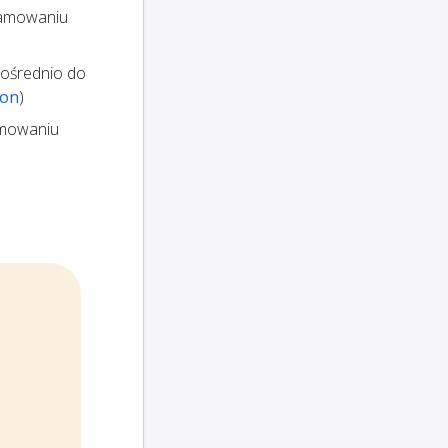
gramowaniu
pośrednio do
son
)
amowaniu