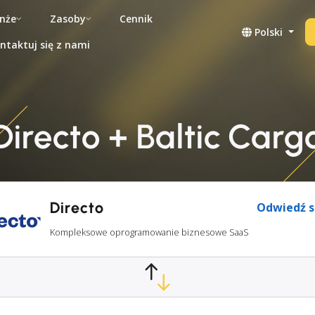
nże
Zasoby
Cennik
Polski
ntaktuj się z nami
Directo + Baltic Carg
Directo
Odwiedź s
Kompleksowe oprogramowanie biznesowe SaaS