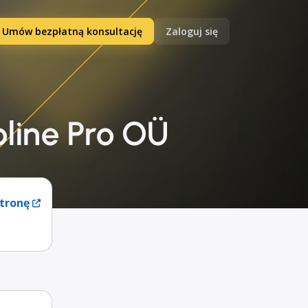
Umów bezpłatną konsultację
Zaloguj się
oline Pro OÜ
tronę