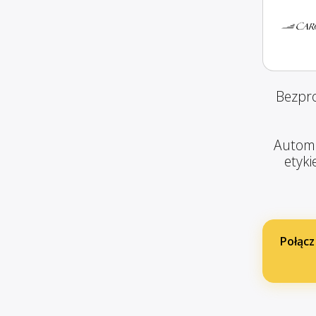
Bezpro
Automa
etyki
Połącz