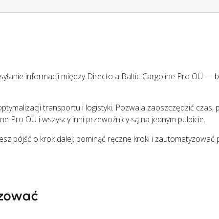
łanie informacji między Directo a Baltic Cargoline Pro OÜ — 
tymalizacji transportu i logistyki. Pozwala zaoszczędzić czas, p
line Pro OÜ i wszyscy inni przewoźnicy są na jednym pulpicie.
ożesz pójść o krok dalej: pominąć ręczne kroki i zautomatyzować
zować