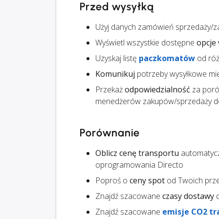
Przed wysyłką
Użyj danych zamówień sprzedaży/z
Wyświetl wszystkie dostępne
opcje 
Uzyskaj listę
paczkomatów
od ró
Komunikuj
potrzeby wysyłkowe mi
Przekaż
odpowiedzialność
za poró
menedżerów zakupów/sprzedaży do
Porównanie
Oblicz cenę transportu
automatycz
oprogramowania Directo
Poproś o
ceny spot
od Twoich prz
Znajdź szacowane
czasy dostawy
d
Znajdź szacowane
emisje CO2 tr