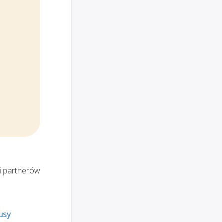
i partnerów
usy