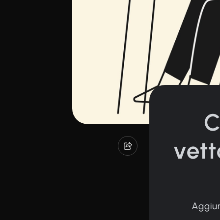
C
vetto
Aggiung