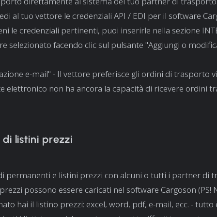
asporto direttamente al sistema del tuo partner di trasporto
iedi al tuo vettore le credenziali API / EDI per il software Ca
ni le credenziali pertinenti, puoi inserirle nella sezione 
ore selezionato facendo clic sul pulsante "Aggiungi o modific
zione e-mail" - Il vettore preferisce gli ordini di trasporto vi
 elettronico non ha ancora la capacità di ricevere ordini tr
i listini prezzi
i permanenti e listini prezzi con alcuni o tutti i partner di 
ni prezzi possono essere caricati nel software Cargoson (PS
ato hai il listino prezzi: excel, word, pdf, e-mail, ecc. - tutto 