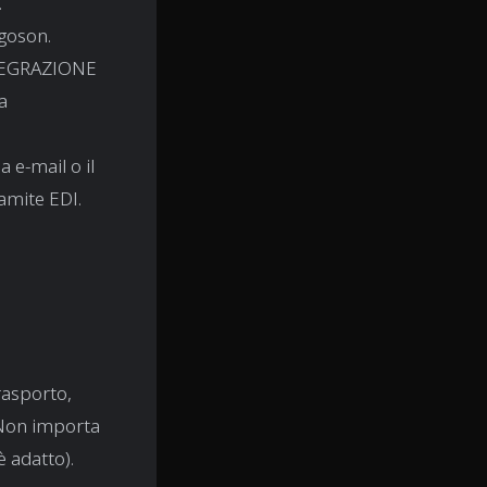
.
rgoson.
INTEGRAZIONE
a
a e-mail o il
amite EDI.
trasporto,
! Non importa
è adatto).