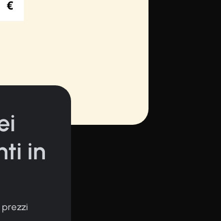
ei
nti in
i prezzi