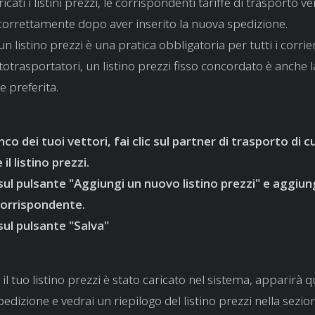
icati i listini prezzi, le corrispondenti tariffe di trasporto 
 correttamente dopo aver inserito la nuova spedizione.
un listino prezzi è una pratica obbligatoria per tutti i corrier
totrasportatori, un listino prezzi fisso concordato è anche 
 preferita.
nco dei tuoi vettori, fai clic sul partner di trasporto di c
 il listino prezzi.
 sul pulsante "Aggiungi un nuovo listino prezzi" e aggiungi
corrispondente.
 sul pulsante "Salva"
l tuo listino prezzi è stato caricato nel sistema, apparirà 
spedizione e vedrai un riepilogo del listino prezzi nella sezion