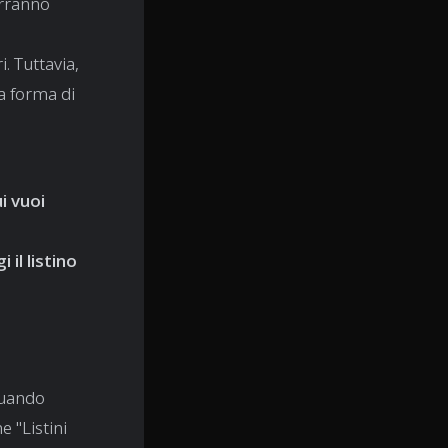
verranno
i. Tuttavia,
la forma di
ui vuoi
 il listino
quando
e "Listini