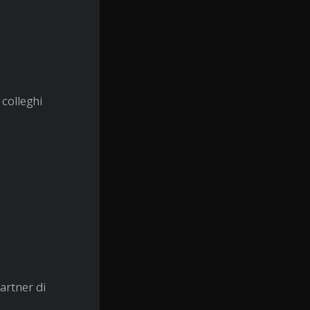
 colleghi
partner di