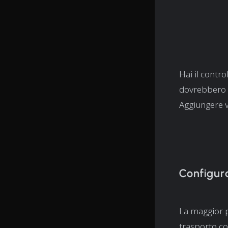
Hai il contro
dovrebbero a
Aggiungere vet
Configura
La maggior pa
trasporto con