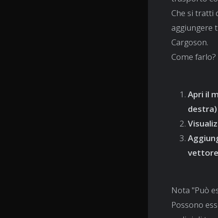
Che si tratti
aggiungere tut
Cargoson.
Come farlo?
Apri il
destra) 
Visuali
Aggiung
vettore
Nota "Può ess
Possono esse