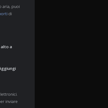
o aria, puoi
porti
di
 alto a
"Aggiungi
ettronici.
er inviare