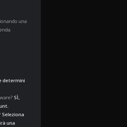
ezionando una
ienda.
 e determini
ftware?
SÌ,
unt.
?
Seleziona
irà una