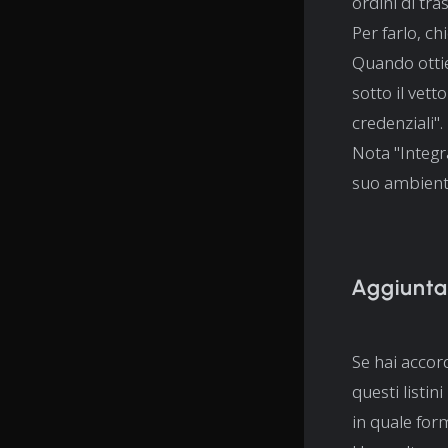
ordini di tr
Per farlo, ch
Quando ottie
sotto il vett
credenziali".
Nota "Integra
suo ambiente
Aggiunta d
Se hai accord
questi listi
in quale form