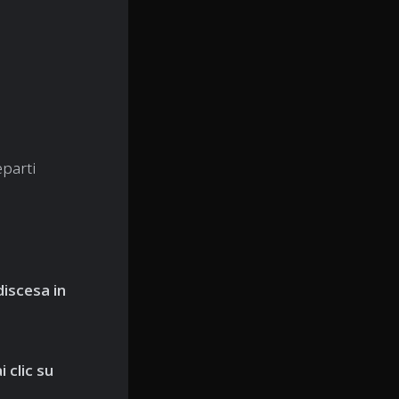
eparti
discesa in
i clic su