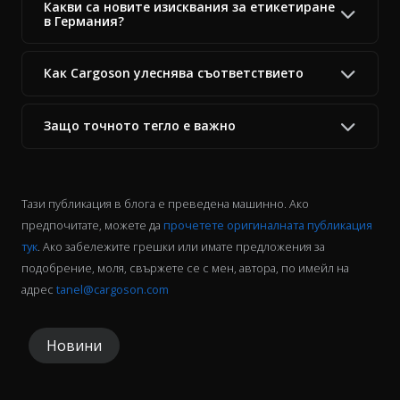
Какви са новите изисквания за етикетиране
в Германия?
Как Cargoson улеснява съответствието
Защо точното тегло е важно
Тази публикация в блога е преведена машинно. Ако
предпочитате, можете да
прочетете оригиналната публикация
тук
. Ако забележите грешки или имате предложения за
подобрение, моля, свържете се с мен, автора, по имейл на
адрес
tanel@cargoson.com
Новини