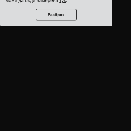
може да бъде намерена
тук
.
Разбрах
Начало на блога