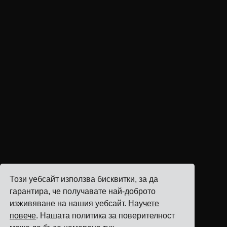
Този уебсайт използва бисквитки, за да
гарантира, че получавате най-доброто
изживяване на нашия уебсайт.
Научете
повече
. Нашата политика за поверителност