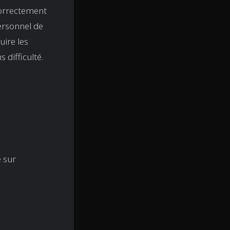
correctement
personnel de
uire les
 difficulté.
e sur