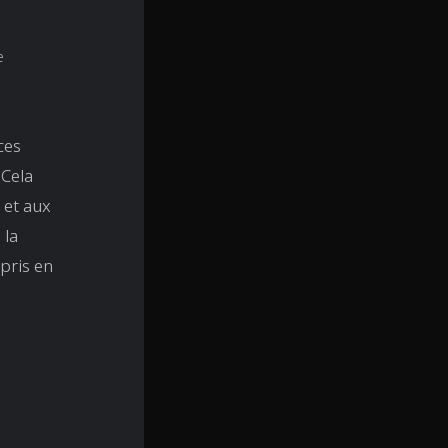
e
ces
 Cela
et aux
 la
pris en