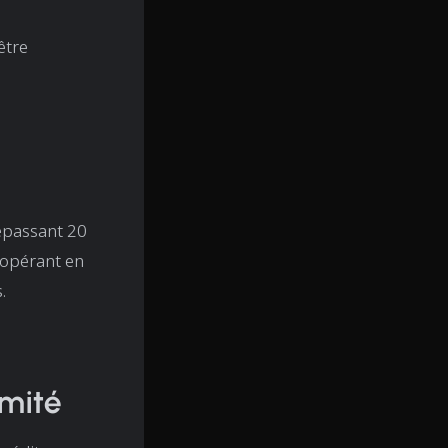
être
dépassant 20
t opérant en
.
rmité