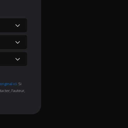
 original ici
. Si
cter, l'auteur,