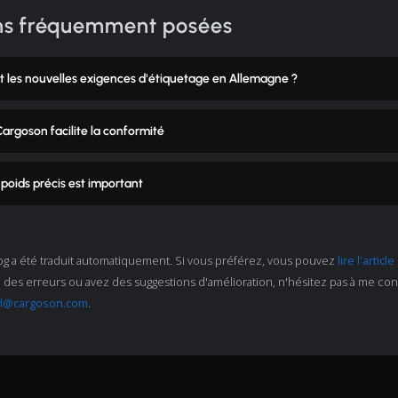
ns fréquemment posées
t les nouvelles exigences d'étiquetage en Allemagne ?
rgoson facilite la conformité
 poids précis est important
log a été traduit automatiquement. Si vous préférez, vous pouvez
lire l'article
es erreurs ou avez des suggestions d'amélioration, n'hésitez pas à me conta
el@cargoson.com
.