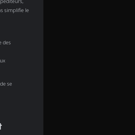
péditeurs,
s simplifie le
e des
aux
 de se
t