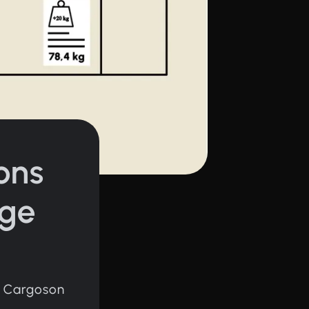
ons
age
MS Cargoson