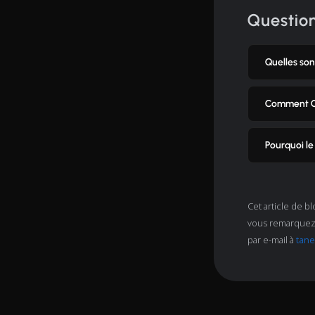
Questio
Quelles son
Comment Ca
Pourquoi le
Cet article de b
vous remarquez d
par e-mail à
tan