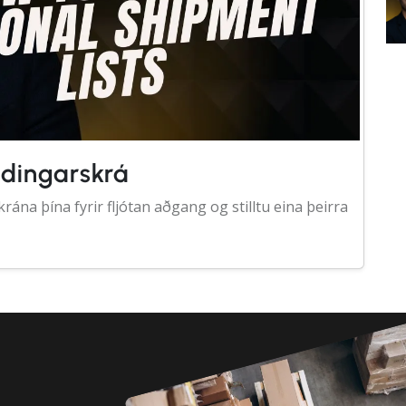
ndingarskrá
rána þína fyrir fljótan aðgang og stilltu eina þeirra