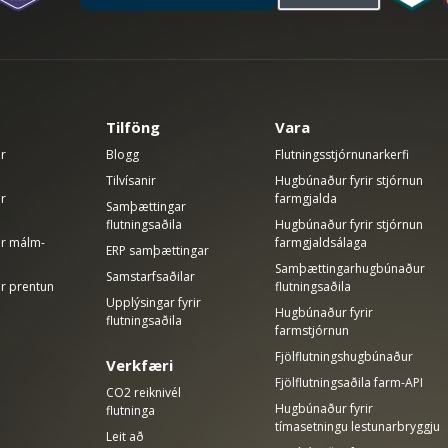
Tilföng
Vara
ir
Blogg
Flutningsstjórnunarkerfi
Tilvísanir
Hugbúnaður fyrir stjórnun
ir
farmgjalda
Samþættingar
flutningsaðila
Hugbúnaður fyrir stjórnun
rir málm-
farmgjaldsálaga
ERP samþættingar
Samþættingarhugbúnaður
Samstarfsaðilar
ir prentun
flutningsaðila
Upplýsingar fyrir
Hugbúnaður fyrir
flutningsaðila
farmstjórnun
Fjölflutningshugbúnaður
Verkfæri
Fjölflutningsaðila farm-API
CO2 reiknivél
Hugbúnaður fyrir
flutninga
tímasetningu lestunarbryggju
Leit að