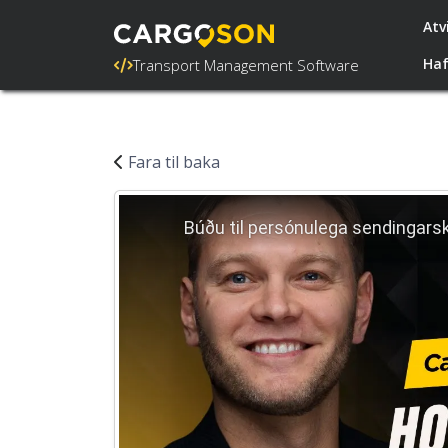
Atv
Ha
Transport Management Software
Fara til baka