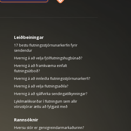
Leiðbeiningar
17 bestu flutningsstjórnunarkerfin fyrir
sendendur
Hvernig á að velja fjölflutningshugbúnað?
Hvernig á að framkvæma einfalt
flutningsútboð?
Hvernig á að innleiða flutningsstjórnunarkerfi?
Hvernig á að velja flutningsaðila?
Hvernig á að sjálfvirka sendingatilkynningar?
Lykilmælikvarðar í flutningum sem allir
vörustjórar ættu að fylgjast með
Rannsóknir
Hversu stór er gervigreindarmarkaðurinn?