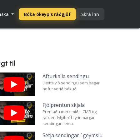
enska
Bóka ókeypis ráðgjöf
Skrá inn
gt til
Afturkalla sendingu
Hætta við sendingu sem þegar
hefur verið bókuð.
Fjölprentun skjala
Prentaðu merkimiða, CMR og
rafræn fylgibréf fyrir margar
sendingar í einu.
Setja sendingar í geymslu