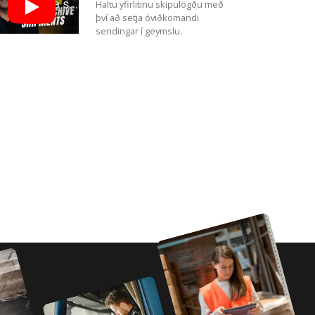
Haltu yfirlitinu skipulögðu með
því að setja óviðkomandi
sendingar í geymslu.