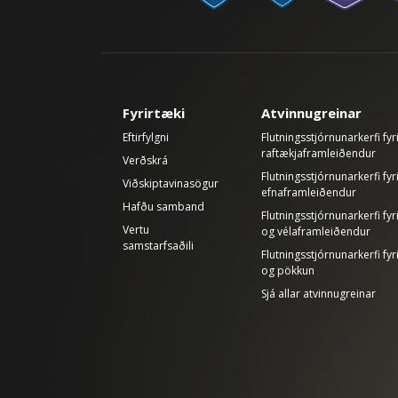
Fyrirtæki
Atvinnugreinar
Eftirfylgni
Flutningsstjórnunarkerfi fyr
raftækjaframleiðendur
Verðskrá
Flutningsstjórnunarkerfi fyr
Viðskiptavinasögur
efnaframleiðendur
Hafðu samband
Flutningsstjórnunarkerfi fy
Vertu
og vélaframleiðendur
samstarfsaðili
Flutningsstjórnunarkerfi fyr
og pökkun
Sjá allar atvinnugreinar