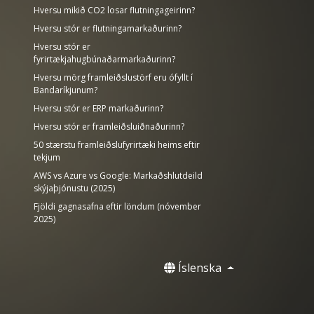
Hversu mikið CO2 losar flutningageirinn?
Hversu stór er flutningamarkaðurinn?
Hversu stór er
fyrirtækjahugbúnaðarmarkaðurinn?
Hversu mörg framleiðslustörf eru ófyllt í
Bandaríkjunum?
Hversu stór er ERP markaðurinn?
Hversu stór er framleiðsluiðnaðurinn?
50 stærstu framleiðslufyrirtæki heims eftir
tekjum
AWS vs Azure vs Google: Markaðshlutdeild
skýjaþjónustu (2025)
Fjöldi gagnasafna eftir löndum (nóvember
2025)
Íslenska