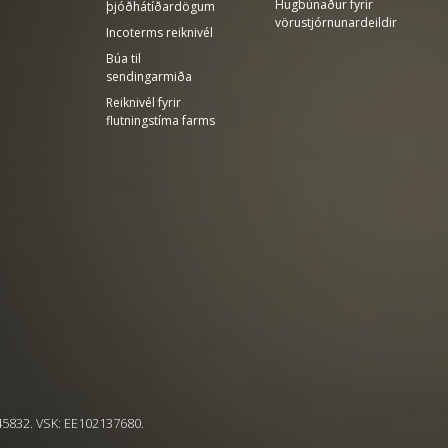
Hugbúnaður fyrir
þjóðhátíðardögum
vörustjórnunardeildir
Incoterms reiknivél
Búa til
sendingarmiða
Reiknivél fyrir
flutningstíma farms
545832. VSK: EE102137680.