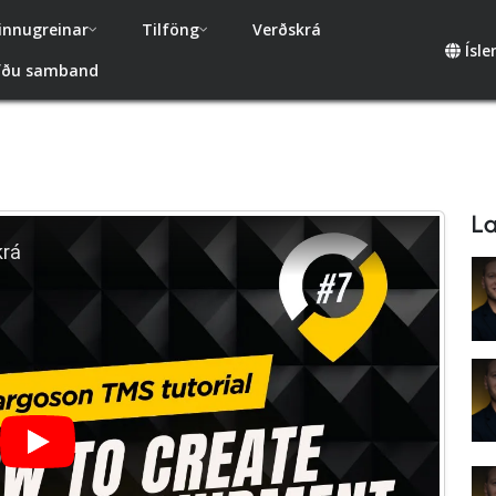
innugreinar
Tilföng
Verðskrá
Ísl
fðu samband
La