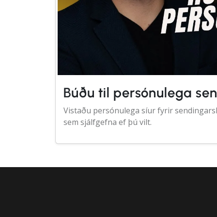
Búðu til persónulega se
Vistaðu persónulega síur fyrir sendingarsk
sem sjálfgefna ef þú vilt.