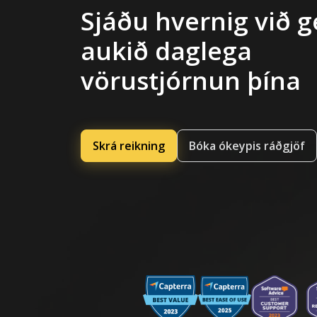
Sjáðu hvernig við 
aukið daglega
vörustjórnun þína
Skrá reikning
Bóka ókeypis ráðgjöf