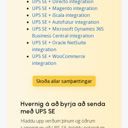
UPS SE + Directo integration
UPS SE + Magento integration
UPS SE + iScala integration
UPS SE + Autofutur integration
UPS SE + Microsoft Dynamics 365
Business Central integration
UPS SE + Oracle NetSuite
integration
UPS SE + WooCommerce
integration
Skoða allar samþættingar
Hvernig á að byrja að senda
með UPS SE
Hladdu upp verðum þínum og öðrum
samningum við UPS SE, bjóddu notendum