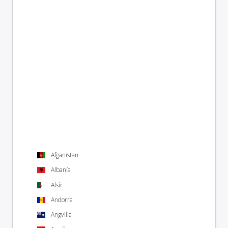
Afganistan
Albanía
Alsír
Andorra
Angvilla