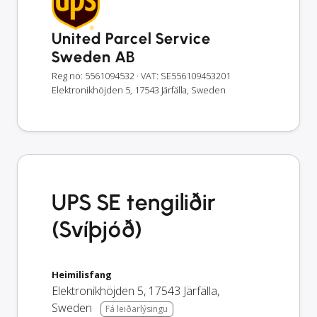
United Parcel Service
Sweden AB
Reg no: 5561094532
· VAT: SE556109453201
Elektronikhöjden 5, 17543 Järfälla, Sweden
UPS SE tengiliðir
(Svíþjóð)
Heimilisfang
Elektronikhöjden 5
,
17543
Järfälla
,
Sweden
Fá leiðarlýsingu