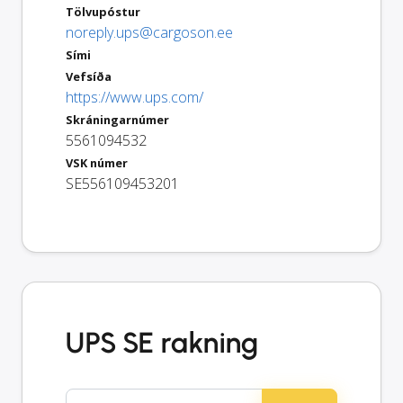
Tölvupóstur
noreply.ups@cargoson.ee
Sími
Vefsíða
https://www.ups.com/
Skráningarnúmer
5561094532
VSK númer
SE556109453201
UPS SE rakning