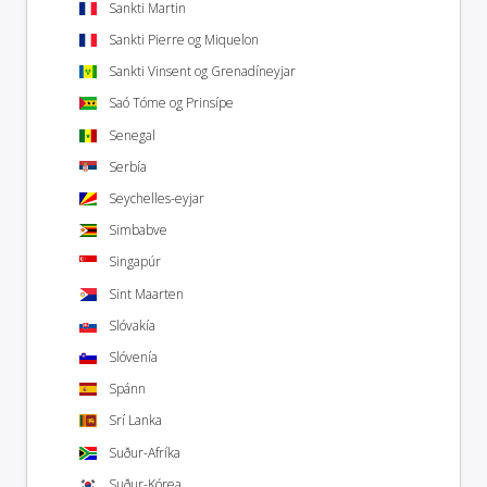
Sankti Martin
Sankti Pierre og Miquelon
Sankti Vinsent og Grenadíneyjar
Saó Tóme og Prinsípe
Senegal
Serbía
Seychelles-eyjar
Simbabve
Singapúr
Sint Maarten
Slóvakía
Slóvenía
Spánn
Srí Lanka
Suður-Afríka
Suður-Kórea