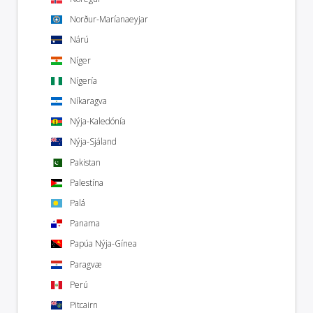
Norður-Maríanaeyjar
Nárú
Níger
Nígería
Níkaragva
Nýja-Kaledónía
Nýja-Sjáland
Pakistan
Palestína
Palá
Panama
Papúa Nýja-Gínea
Paragvæ
Perú
Pitcairn