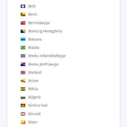
Belís
Benín
Bermúdaeyjar
Bosnía og Hersegóvína
Botsvana
Brasilía
Bresku Indlandshafseyjar
Bresku Jómfrúaeyjar
Bretland
Brúnei
Bólivía
Búlgaría
Búrkína Fasó
Búrúndí
Bútan