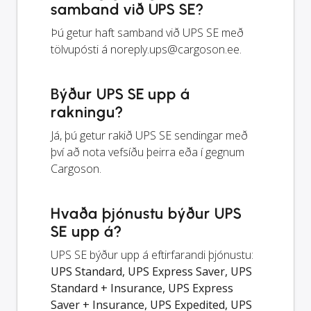
samband við UPS SE?
Þú getur haft samband við UPS SE með
tölvupósti á
noreply.ups@cargoson.ee
.
Býður UPS SE upp á
rakningu?
Já, þú getur rakið UPS SE sendingar með
því að nota vefsíðu þeirra eða í gegnum
Cargoson.
Hvaða þjónustu býður UPS
SE upp á?
UPS SE býður upp á eftirfarandi þjónustu:
UPS Standard, UPS Express Saver, UPS
Standard + Insurance, UPS Express
Saver + Insurance, UPS Expedited, UPS