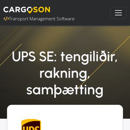
Transport Management Software
UPS SE: tengiliðir,
rakning,
samþætting