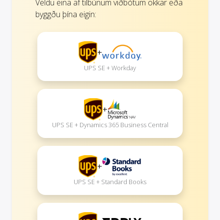
Veldu eina af tilbúnum viðbótum okkar eða
byggðu þína eigin:
+
UPS SE + Workday
+
UPS SE + Dynamics 365 Business Central
+
UPS SE + Standard Books