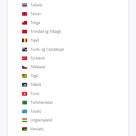
Taíland
Taívan
Tonga
Trínidad og Tóbagó
Tsjad
Turks- og Caicoseyjar
Tyrkland
Tékkland
Tógó
Tókelá
Túnis
Túrkmenistan
Túvalú
Ungverjaland
Vanúatú