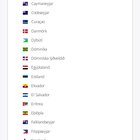
Caymaneyjar
Cookseyjar
Curaçao
Danmörk
Djíbútí
Dóminíka
Dóminíska lýðveldið
Egyptaland
Eistland
Ekvador
El Salvador
Erítrea
Eþíópía
Falklandseyjar
Filippseyjar