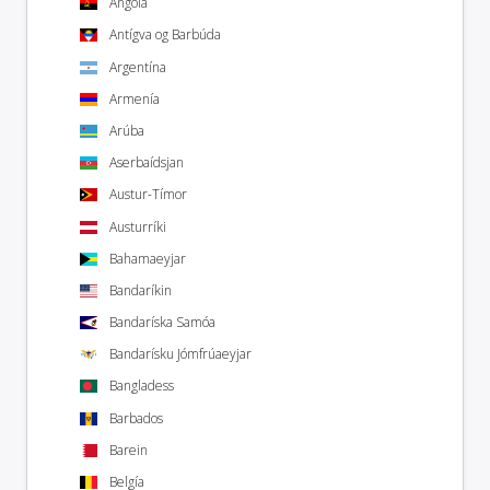
Angóla
Antígva og Barbúda
Argentína
Armenía
Arúba
Aserbaídsjan
Austur-Tímor
Austurríki
Bahamaeyjar
Bandaríkin
Bandaríska Samóa
Bandarísku Jómfrúaeyjar
Bangladess
Barbados
Barein
Belgía