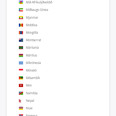
Mið-Afríkulýðveldið
Miðbaugs-Gínea
Mjanmar
Moldóva
Mongólía
Montserrat
Máritanía
Máritíus
Míkrónesía
Mónakó
Mósambík
Mön
Namibía
Nepal
Niue
Noregur