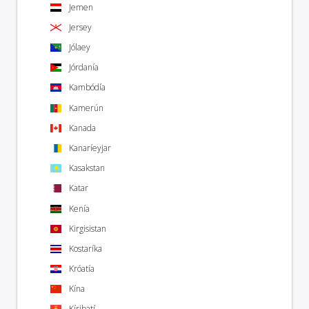
Jemen
Jersey
Jólaey
Jórdanía
Kambódía
Kamerún
Kanada
Kanaríeyjar
Kasakstan
Katar
Kenía
Kirgisistan
Kostaríka
Króatía
Kína
Kíribatí