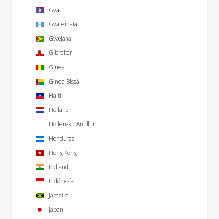
Gvam
Gvatemala
Gvæjana
Gíbraltar
Gínea
Gínea-Bissá
Haítí
Holland
Hollensku Antillur
Hondúras
Hong Kong
Indland
Indónesía
Jamaíka
Japan