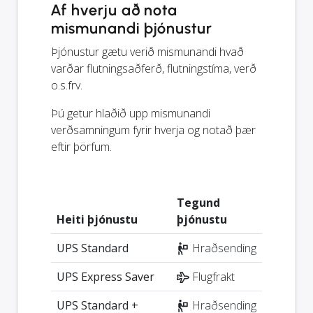
Af hverju að nota
mismunandi þjónustur
Þjónustur gætu verið mismunandi hvað
varðar flutningsaðferð, flutningstíma, verð
o.s.frv.
Þú getur hlaðið upp mismunandi
verðsamningum fyrir hverja og notað þær
eftir þörfum.
Tegund
Heiti þjónustu
þjónustu
UPS Standard
Hraðsending
UPS Express Saver
Flugfrakt
UPS Standard +
Hraðsending