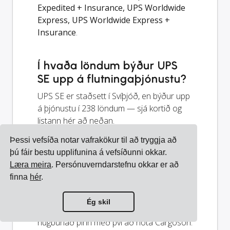
Expedited + Insurance, UPS Worldwide
Express, UPS Worldwide Express +
Insurance
.
Í hvaða löndum býður UPS
SE upp á flutningaþjónustu?
UPS SE er staðsett í Svíþjóð, en býður upp
á þjónustu í 238 löndum — sjá kortið og
listann hér að neðan.
Þessi vefsíða notar vafrakökur til að tryggja að
Hvernig á að samþætta
þú fáir bestu upplifunina á vefsíðunni okkar.
Læra meira
. Persónuverndarstefnu okkar er að
United Parcel Service
finna
hér
.
Sweden AB við kerfið mitt?
Þú getur samþætt United Parcel Service
Ég skil
Sweden AB við ERP, netverslun eða annan
hugbúnað þinn með því að nota Cargoson.