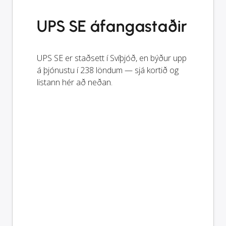
UPS SE áfangastaðir
UPS SE er staðsett í Svíþjóð, en býður upp
á þjónustu í 238 löndum — sjá kortið og
listann hér að neðan.