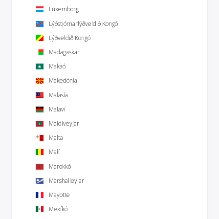
Lúxemborg
Lýðstjórnarlýðveldið Kongó
Lýðveldið Kongó
Madagaskar
Makaó
Makedónía
Malasía
Malaví
Maldíveyjar
Malta
Malí
Marokkó
Marshalleyjar
Mayotte
Mexíkó