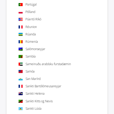
Portúgal
Pólland
Púertó Ríkó
Réunion
Rúanda
Rúmenía
Salómonseyjar
Sambía
Sameinuðu arabísku furstadæmin
Samóa
San Marínó
Sankti Bartólómeusareyjar
Sankti Helena
Sankti Kitts og Nevis
Sankti Lúsía