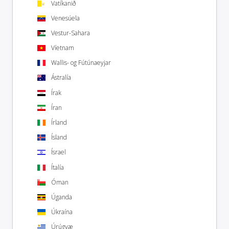
Vatíkanið
Venesúela
Vestur-Sahara
Víetnam
Wallis- og Fútúnaeyjar
Ástralía
Írak
Íran
Írland
Ísland
Ísrael
Ítalía
Óman
Úganda
Úkraína
Úrúgvæ