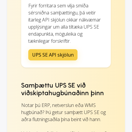
Fyrir forritara sem vilja smíða
sérsniðna samþættingu, þá veitir
ítarleg API skjölun okkar nákvæmar
upplýsingar um alla tiltæka UPS SE
endapunkta, möguleika og
tæknilegar forskriftir.
UPS SE API skjölun
Samþættu UPS SE við
viðskiptahugbúnaðinn þinn
Notar þú ERP, netverslun eða WMS
hugbúnað? Þú getur samþætt UPS SE og
aðra flutningsaðila þína beint við hann.