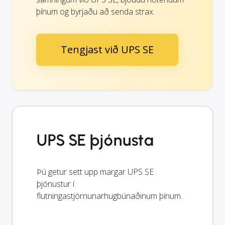
þínum og byrjaðu að senda strax.
Tengjast við UPS SE
UPS SE þjónusta
Þú getur sett upp margar UPS SE
þjónustur í
flutningastjórnunarhugbúnaðinum þínum.