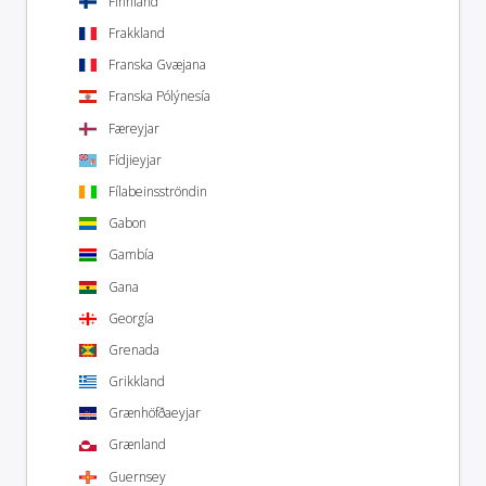
Finnland
Frakkland
Franska Gvæjana
Franska Pólýnesía
Færeyjar
Fídjieyjar
Fílabeinsströndin
Gabon
Gambía
Gana
Georgía
Grenada
Grikkland
Grænhöfðaeyjar
Grænland
Guernsey