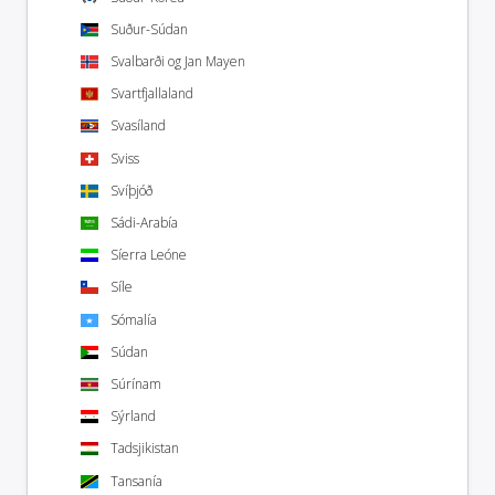
Suður-Súdan
Svalbarði og Jan Mayen
Svartfjallaland
Svasíland
Sviss
Svíþjóð
Sádi-Arabía
Síerra Leóne
Síle
Sómalía
Súdan
Súrínam
Sýrland
Tadsjikistan
Tansanía