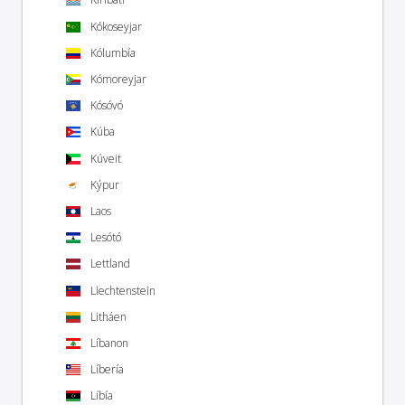
Kókoseyjar
Kólumbía
Kómoreyjar
Kósóvó
Kúba
Kúveit
Kýpur
Laos
Lesótó
Lettland
Liechtenstein
Litháen
Líbanon
Líbería
Líbía