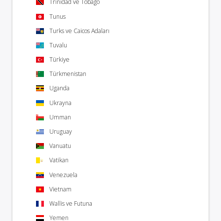
Trinidad ve Tobago
Tunus
Turks ve Caicos Adaları
Tuvalu
Türkiye
Türkmenistan
Uganda
Ukrayna
Umman
Uruguay
Vanuatu
Vatikan
Venezuela
Vietnam
Wallis ve Futuna
Yemen