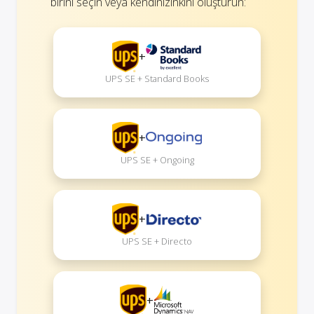
birini seçin veya kendinizinkini oluşturun:
+
UPS SE + Standard Books
+
UPS SE + Ongoing
+
UPS SE + Directo
+