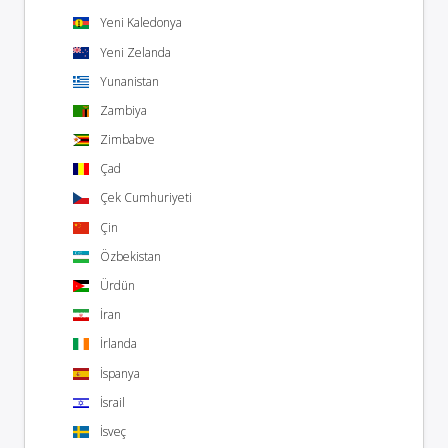
Yeni Kaledonya
Yeni Zelanda
Yunanistan
Zambiya
Zimbabve
Çad
Çek Cumhuriyeti
Çin
Özbekistan
Ürdün
İran
İrlanda
İspanya
İsrail
İsveç