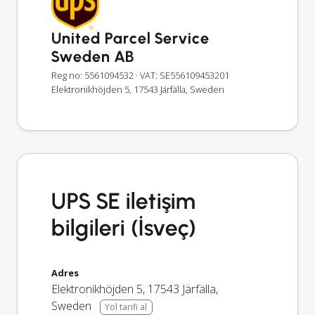
United Parcel Service
Sweden AB
Reg no: 5561094532
· VAT: SE556109453201
Elektronikhöjden 5, 17543 Järfälla, Sweden
UPS SE iletişim
bilgileri (İsveç)
Adres
Elektronikhöjden 5
,
17543
Järfälla
,
Sweden
Yol tarifi al