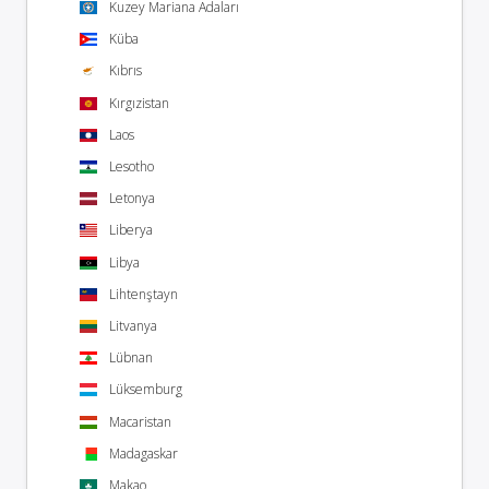
Kuzey Mariana Adaları
Küba
Kıbrıs
Kırgızistan
Laos
Lesotho
Letonya
Liberya
Libya
Lihtenştayn
Litvanya
Lübnan
Lüksemburg
Macaristan
Madagaskar
Makao