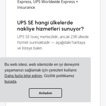
Express, UPS Worldwide Express +
Insurance
.
UPS SE hangi ülkelerde
nakliye hizmetleri sunuyor?
UPS SE İsveç merkezlidir, ancak 238 ülkede
hizmet sunmaktadır — aşağıdaki haritaya
ve listeye bakın.
United Parcel Service
Bu web sitesi, web sitemizde en iyi deneyimi
Sweden AB'i sistemime nasıl
yaşamanızı sağlamak için çerezleri kullanır.
entegre edebilirim?
Daha fazla bilgi edinin
. Gizlilik politikamız
burada
.
United Parcel Service Sweden AB'i ERP'niz,
e-ticaret platformunuz veya diğer
Anladım
yazılımınızla Cargoson kullanarak entegre
edebilirsiniz.