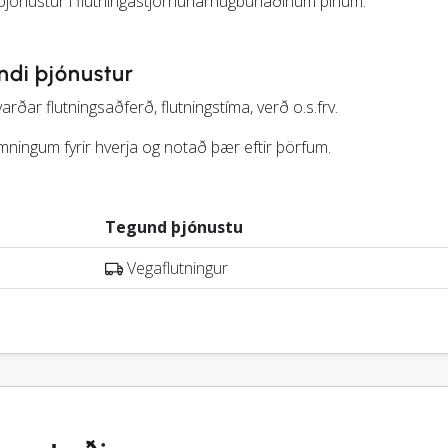
þjónustur í flutningastjórnunarhugbúnaðinum þínum.
ndi þjónustur
ðar flutningsaðferð, flutningstíma, verð o.s.frv.
ningum fyrir hverja og notað þær eftir þörfum.
Tegund þjónustu
Vegaflutningur