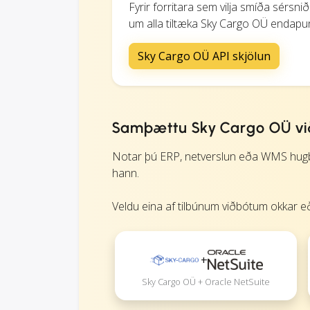
Fyrir forritara sem vilja smíða sérsn
um alla tiltæka Sky Cargo OÜ endapunk
Sky Cargo OÜ API skjölun
Samþættu Sky Cargo OÜ við
Notar þú ERP, netverslun eða WMS hugbú
hann.
Veldu eina af tilbúnum viðbótum okkar eð
+
Sky Cargo OÜ + Oracle NetSuite