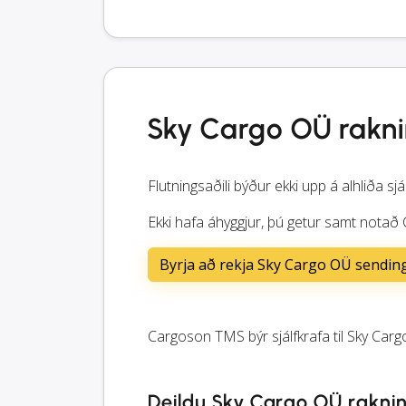
Sky Cargo OÜ rakn
Flutningsaðili býður ekki upp á alhliða sjá
Ekki hafa áhyggjur, þú getur samt notað 
Byrja að rekja Sky Cargo OÜ sendin
Cargoson TMS býr sjálfkrafa til Sky Carg
Deildu Sky Cargo OÜ rakni