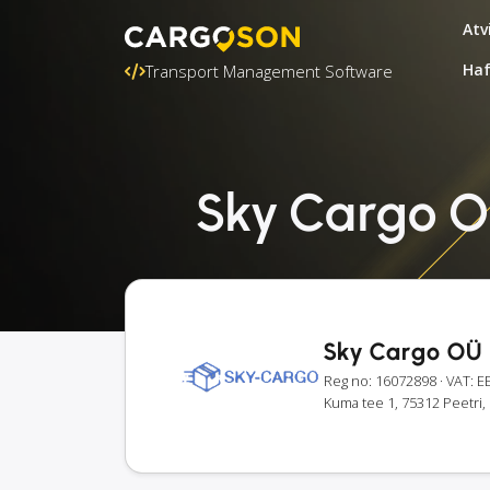
Atv
Ha
Transport Management Software
Sky Cargo OÜ
Sky Cargo OÜ
Reg no: 16072898
· VAT: 
Kuma tee 1, 75312 Peetri,