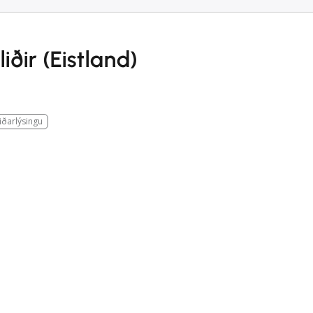
ðir (Eistland)
eiðarlýsingu