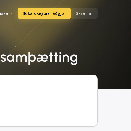
enska
Bóka ókeypis ráðgjöf
Skrá inn
g, samþætting