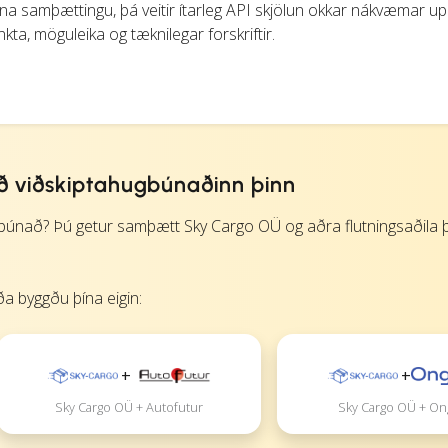
iðna samþættingu, þá veitir ítarleg API skjölun okkar nákvæmar up
ta, möguleika og tæknilegar forskriftir.
 viðskiptahugbúnaðinn þinn
nað? Þú getur samþætt Sky Cargo OÜ og aðra flutningsaðila þí
a byggðu þína eigin:
+
+
Sky Cargo OÜ + Autofutur
Sky Cargo OÜ + On