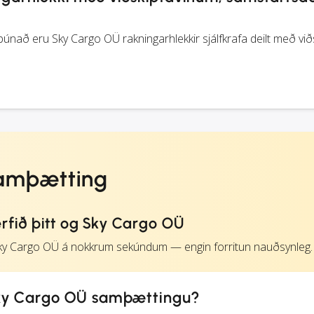
únað eru Sky Cargo OÜ rakningarhlekkir sjálfkrafa deilt með vi
amþætting
rfið þitt og Sky Cargo OÜ
Sky Cargo OÜ á nokkrum sekúndum — engin forritun nauðsynleg.
ky Cargo OÜ samþættingu?