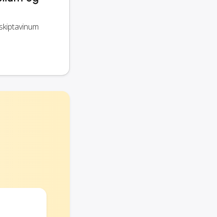
ðskiptavinum