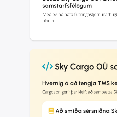
samstarfsfélögum
Með því að nota flutningastjórnunarhugb
þínum.
Sky Cargo OÜ s
Hvernig á að tengja TMS ke
Cargoson gerir þér kleift að samþætta 
Að smíða sérsniðna S