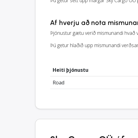
Þú getur sett upp margar Sky Cargo OÜ 
Af hverju að nota mismuna
Þjónustur gætu verið mismunandi hvað var
Þú getur hlaðið upp mismunandi verðsam
Heiti þjónustu
Road