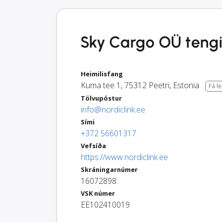
Sky Cargo OÜ tengili
Heimilisfang
Kuma tee 1
,
75312
Peetri
,
Estonia
Fá l
Tölvupóstur
info@nordiclink.ee
Sími
+372 56601317
Vefsíða
https://www.nordiclink.ee
Skráningarnúmer
16072898
VSK númer
EE102410019