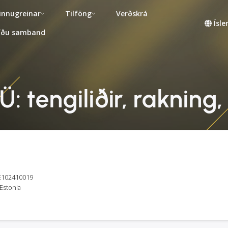
innugreinar
Tilföng
Verðskrá
Ísl
fðu samband
: tengiliðir, raknin
EE102410019
 Estonia