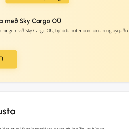
da með Sky Cargo OÜ
ningum við Sky Cargo OÜ, bjóddu notendum þínum og byrjaðu
OÜ
usta