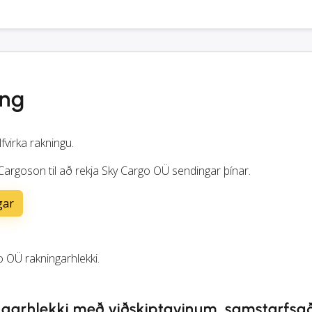
ing
lfvirka rakningu.
Cargoson til að rekja Sky Cargo OÜ sendingar þínar.
gar
o OÜ rakningarhlekki.
ngarhlekki með viðskiptavinum, samstarfsa