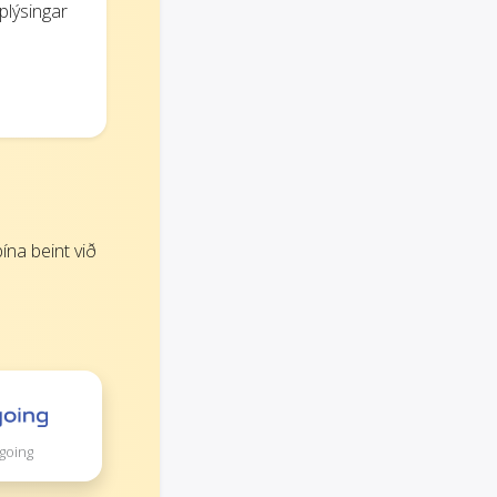
plýsingar
na beint við
going