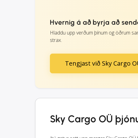
Hvernig á að byrja að sen
Hladdu upp verðum þínum og öðrum sam
strax.
Tengjast við Sky Cargo 
Sky Cargo OÜ þjón