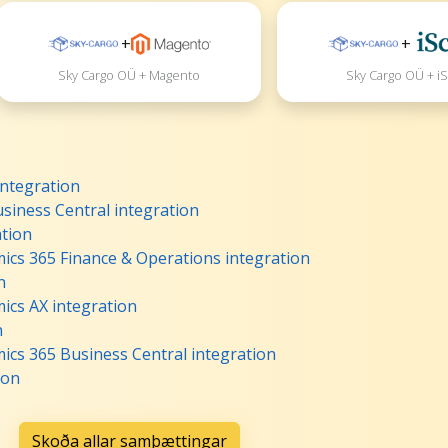
+
+
Sky Cargo OÜ + Magento
Sky Cargo OÜ + iS
ntegration
siness Central integration
tion
ics 365 Finance & Operations integration
n
ics AX integration
n
cs 365 Business Central integration
ion
Skoða allar samþættingar