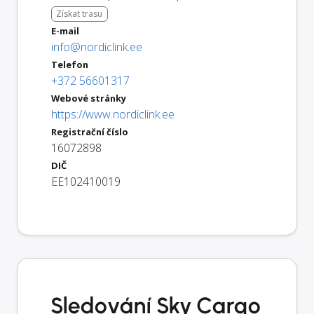
Získat trasu
E-mail
info@nordiclink.ee
Telefon
+372 56601317
Webové stránky
https://www.nordiclink.ee
Registrační číslo
16072898
DIČ
EE102410019
Sledování Sky Cargo