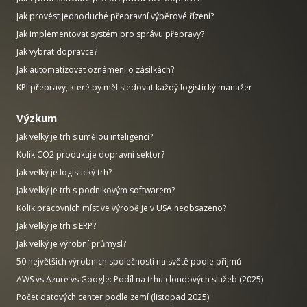
Jak provést jednoduché přepravní výběrové řízení?
Jak implementovat systém pro správu přepravy?
Jak vybrat dopravce?
Jak automatizovat oznámení o zásilkách?
KPI přepravy, které by měl sledovat každý logistický manažer
Výzkum
Jak velký je trh s umělou inteligencí?
Kolik CO2 produkuje dopravní sektor?
Jak velký je logistický trh?
Jak velký je trh s podnikovým softwarem?
Kolik pracovních míst ve výrobě je v USA neobsazeno?
Jak velký je trh s ERP?
Jak velký je výrobní průmysl?
50 největších výrobních společností na světě podle příjmů
AWS vs Azure vs Google: Podíl na trhu cloudových služeb (2025)
Počet datových center podle zemí (listopad 2025)