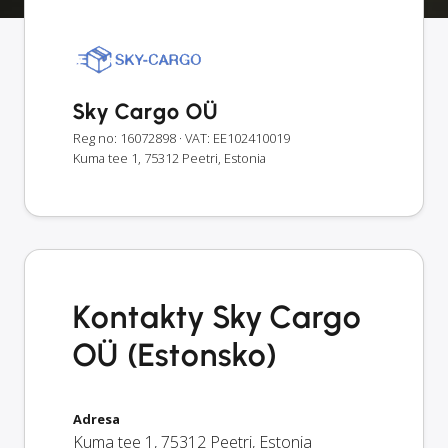
Sky Cargo OÜ
Reg no: 16072898
· VAT: EE102410019
Kuma tee 1, 75312 Peetri, Estonia
Kontakty Sky Cargo
OÜ (Estonsko)
Adresa
Kuma tee 1
,
75312
Peetri
,
Estonia