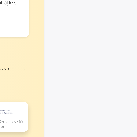
tățile și
vs. direct cu
 Dynamics 365
ions