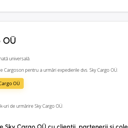
o OÜ
ată universală.
nuare Cargoson pentru a urmări expedierile dvs. Sky Cargo OÜ.
y Cargo OÜ
-uri de urmărire Sky Cargo OÜ.
e Sky Cargo OÜ cu clienții, partenerii și cole