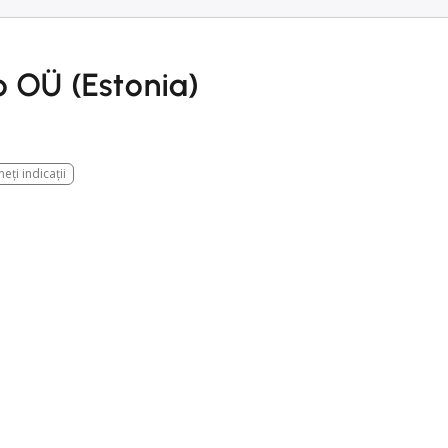
 OÜ (Estonia)
eți indicații