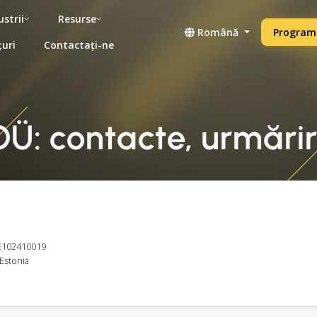
ustrii
Resurse
Română
Programe
țuri
Contactați-ne
Ü: contacte, urmărir
EE102410019
 Estonia