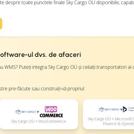
te despre toate punctele finale Sky Cargo OÜ disponibile, capabili
oftware-ul dvs. de afaceri
WMS? Puteți integra Sky Cargo OÜ și ceilalți transportatori ai d
stre pre-făcute sau construiți-vă propriul:
+
+
Sky Cargo OÜ + Microsoft
Sky Cargo OÜ + WooCommerce
Finance & Operat