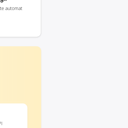
ate automat
PI