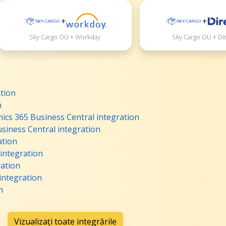
+
+
Sky Cargo OÜ + Workday
Sky Cargo OÜ + Di
tion
n
cs 365 Business Central integration
siness Central integration
ation
integration
ration
integration
n
Vizualizați toate integrările