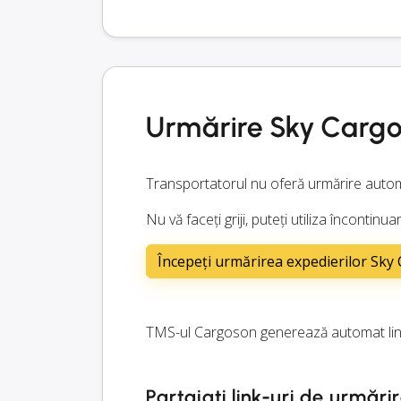
Urmărire Sky Carg
Transportatorul nu oferă urmărire autom
Nu vă faceți griji, puteți utiliza înconti
Începeți urmărirea expedierilor Sk
TMS-ul Cargoson generează automat link
Partajați link-uri de urmărir