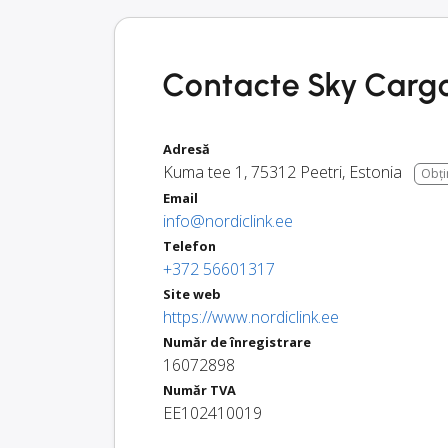
Contacte Sky Cargo
Adresă
Kuma tee 1
,
75312
Peetri
,
Estonia
Obțin
Email
info@nordiclink.ee
Telefon
+372 56601317
Site web
https://www.nordiclink.ee
Număr de înregistrare
16072898
Număr TVA
EE102410019