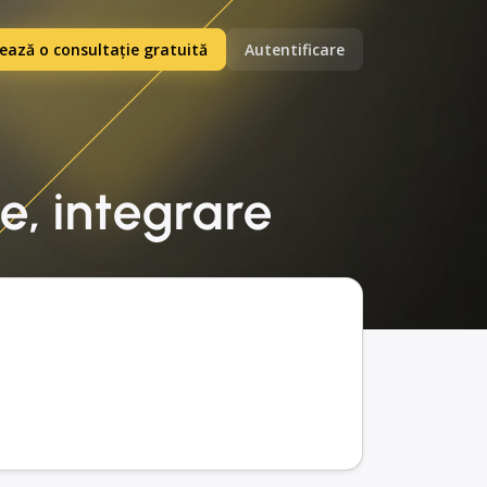
ază o consultație gratuită
Autentificare
e, integrare