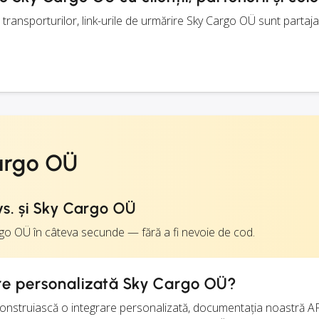
ransporturilor, link-urile de urmărire Sky Cargo OÜ sunt partaj
argo OÜ
s. și Sky Cargo OÜ
rgo OÜ în câteva secunde — fără a fi nevoie de cod.
are personalizată Sky Cargo OÜ?
construiască o integrare personalizată, documentația noastră A