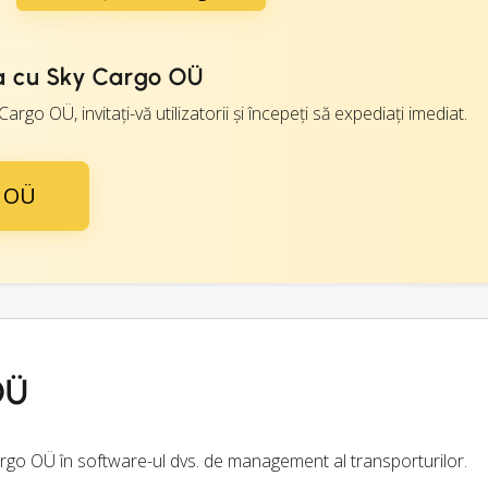
a cu Sky Cargo OÜ
Cargo OÜ, invitați-vă utilizatorii și începeți să expediați imediat.
o OÜ
OÜ
Cargo OÜ în software-ul dvs. de management al transporturilor.