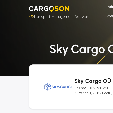
Ind
Pre
Transport Management Software
Sky Cargo O
Sky Cargo OÜ
Reg no: 16072898
· VAT: 
Kuma tee 1, 75312 Peetri,