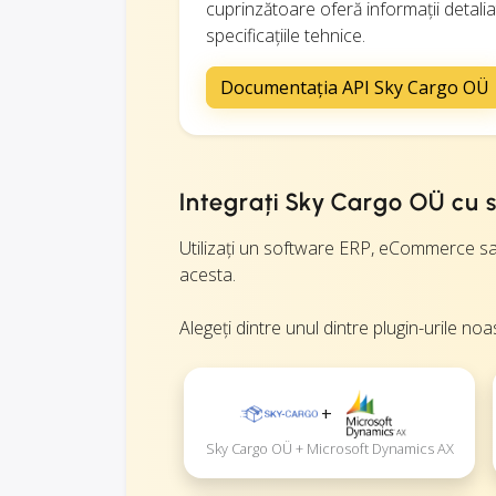
cuprinzătoare oferă informații detalia
specificațiile tehnice.
Documentația API Sky Cargo OÜ
Integrați Sky Cargo OÜ cu s
Utilizați un software ERP, eCommerce sau 
acesta.
Alegeți dintre unul dintre plugin-urile noa
+
Sky Cargo OÜ + Microsoft Dynamics AX