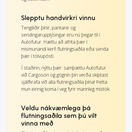
Slepptu handvirkri vinnu
Tengiliðir þínir, pantanir og
sendingarupplýsingar eru nú þegar til í
Autofutur. Hættu að afrita þær í
mismunandi kerfi flutningsaðila eða senda
þær í tölvupósti.
Í staðinn, nýttu þær: samþættu Autofutur
við Cargoson og gögnin þín verða skiptast
sjálfkrafa við alla flutningsaðila þína! Þetta
mun einnig koma í veg fyrir mannleg mistök.
Veldu nákvæmlega þá
flutningsaðila sem þú vilt
vinna með