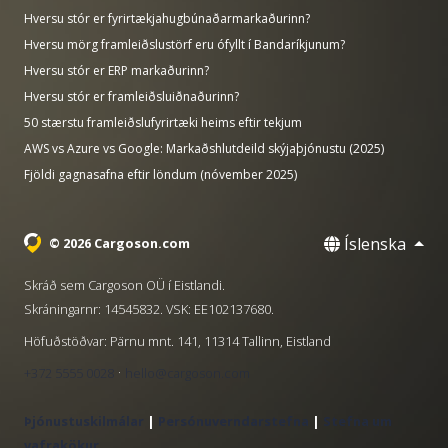
Hversu stór er fyrirtækjahugbúnaðarmarkaðurinn?
Hversu mörg framleiðslustörf eru ófyllt í Bandaríkjunum?
Hversu stór er ERP markaðurinn?
Hversu stór er framleiðsluiðnaðurinn?
50 stærstu framleiðslufyrirtæki heims eftir tekjum
AWS vs Azure vs Google: Markaðshlutdeild skýjaþjónustu (2025)
Fjöldi gagnasafna eftir löndum (nóvember 2025)
Íslenska
© 2026 Cargoson.com
Skráð sem Cargoson OÜ í Eistlandi.
Skráningarnr: 14545832. VSK: EE102137680.
Höfuðstöðvar: Pärnu mnt. 141, 11314 Tallinn, Eistland
·
+372 5555 0028
hello@cargoson.com
Þjónustuskilmálar
|
Persónuverndarstefna
|
Stefna um
vafrakökur