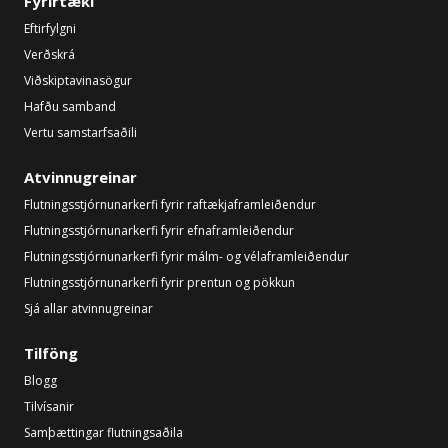
Fyrirtæki
Eftirfylgni
Verðskrá
Viðskiptavinasögur
Hafðu samband
Vertu samstarfsaðili
Atvinnugreinar
Flutningsstjórnunarkerfi fyrir raftækjaframleiðendur
Flutningsstjórnunarkerfi fyrir efnaframleiðendur
Flutningsstjórnunarkerfi fyrir málm- og vélaframleiðendur
Flutningsstjórnunarkerfi fyrir prentun og pökkun
Sjá allar atvinnugreinar
Tilföng
Blogg
Tilvísanir
Samþættingar flutningsaðila