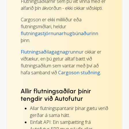
Flutningsaðilarnir sem þú vilt vinna með er
alfarið þín ákvörðun - ekki okkar viðskipti.
Cargoson er ekki milliliður eða
flutningsmiðlari, heldur
flutningastjórnunarhugbúnaðurinn
þinn.
Flutningsaðilagagnagrunnur
okkar er
víðtækur, en þú getur alltaf bætt við
flutningsaðilum sem vantar með því að
hafa samband við
Cargoson stuðning.
Allir flutningsaðilar þínir
tengdir við Autofutur
Allar flutningspantanir þínar gætu verið
gerðar á sama hátt.
Einfalt API: Ein samþætting frá
Autofutur ERP mun ná yfir allar