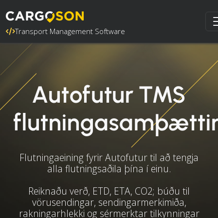
Transport Management Software
Autofutur TMS
flutningasamþætti
Flutningaeining fyrir Autofutur til að tengja
alla flutningsaðila þína í einu.
Reiknaðu verð, ETD, ETA, CO2; búðu til
vörusendingar, sendingarmerkimiða,
rakningarhlekki og sérmerktar tilkynningar