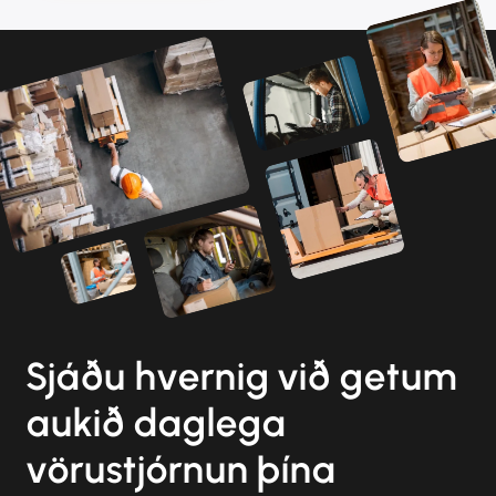
Sjáðu hvernig við getum
aukið daglega
vörustjórnun þína