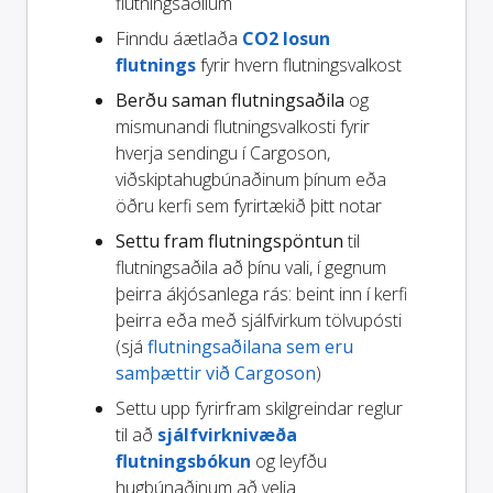
flutningsaðilum
Finndu áætlaða
CO2 losun
flutnings
fyrir hvern flutningsvalkost
Berðu saman flutningsaðila
og
mismunandi flutningsvalkosti fyrir
hverja sendingu í Cargoson,
viðskiptahugbúnaðinum þínum eða
öðru kerfi sem fyrirtækið þitt notar
Settu fram flutningspöntun
til
flutningsaðila að þínu vali, í gegnum
þeirra ákjósanlega rás: beint inn í kerfi
þeirra eða með sjálfvirkum tölvupósti
(sjá
flutningsaðilana sem eru
samþættir við Cargoson
)
Settu upp fyrirfram skilgreindar reglur
til að
sjálfvirknivæða
flutningsbókun
og leyfðu
hugbúnaðinum að velja