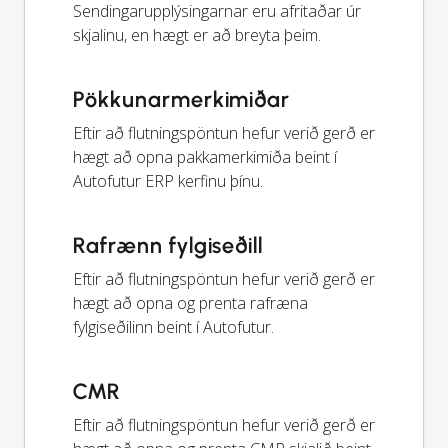
Sendingarupplýsingarnar eru afritaðar úr
skjalinu, en hægt er að breyta þeim.
Pökkunarmerkimiðar
Eftir að flutningspöntun hefur verið gerð er
hægt að opna pakkamerkimiða beint í
Autofutur ERP kerfinu þínu.
Rafrænn fylgiseðill
Eftir að flutningspöntun hefur verið gerð er
hægt að opna og prenta rafræna
fylgiseðilinn beint í Autofutur.
CMR
Eftir að flutningspöntun hefur verið gerð er