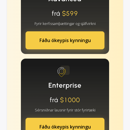
frá
$599
Fyrir kerfissamþættingar og sjálfvirkni
Fáðu ókeypis kynningu
Enterprise
frá
$1000
Sérsniðnar lausnir fyrir stór fyrirtæki
Fáðu ókeypis kynningu