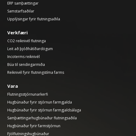
ERP samþættingar
Samstarfsaðilar
Upplýsingar fyrir flutningsaðila
Verkfæri
CO2 reiknivél flutninga
Leit að þjóðhátíðardögum
Incoterms reiknivél
Búa til sendingarmiða
Reiknivél fyrir flutningstíma farms
Vara
Flutningsstjórnunarkerfi
Hugbúnaður fyrir stjórnun farmgjalda
Hugbúnaður fyrir stjórnun farmgjaldsálaga
Samþættingarhugbúnaður flutningsaðila
Hugbúnaður fyrir farmstjórnun
Fjölflutningshugbúnaður