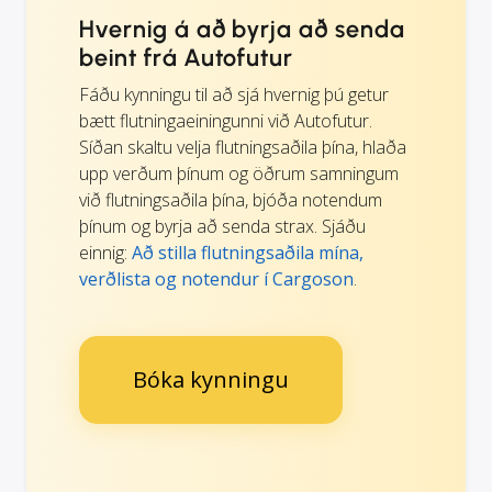
Hvernig á að byrja að senda
beint frá Autofutur
Fáðu kynningu til að sjá hvernig þú getur
bætt flutningaeiningunni við Autofutur.
Síðan skaltu velja flutningsaðila þína, hlaða
upp verðum þínum og öðrum samningum
við flutningsaðila þína, bjóða notendum
þínum og byrja að senda strax. Sjáðu
einnig:
Að stilla flutningsaðila mína,
verðlista og notendur í Cargoson
.
Bóka kynningu