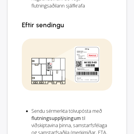
flutningsaðilann sjálfkrafa
Eftir sendingu
Sendu sérmerkta tölvupósta með
flutningsupplýsingum
til
viðskiptavina þinna, samstarfsfélaga
og samstarfsaðila (merkimiðar, ETA,