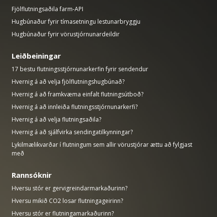
Fjölflutningsaðila farm-API
Hugbúnaður fyrir tímasetningu lestunarbryggju
Hugbúnaður fyrir vörustjórnunardeildir
Leiðbeiningar
17 bestu flutningsstjórnunarkerfin fyrir sendendur
Hvernig á að velja fjölflutningshugbúnað?
Hvernig á að framkvæma einfalt flutningsútboð?
Hvernig á að innleiða flutningsstjórnunarkerfi?
Hvernig á að velja flutningsaðila?
Hvernig á að sjálfvirka sendingatilkynningar?
Lykilmælikvarðar í flutningum sem allir vörustjórar ættu að fylgjast
með
Rannsóknir
Hversu stór er gervigreindarmarkaðurinn?
Hversu mikið CO2 losar flutningageirinn?
Hversu stór er flutningamarkaðurinn?