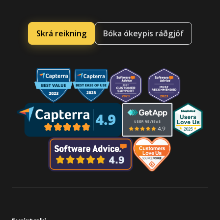
Skrá reikning
Bóka ókeypis ráðgjöf