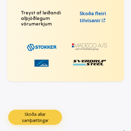
Treyst af leiðandi
Skoða fleiri
alþjóðlegum
tilvísanir
vörumerkjum
Skoða allar
samþættingar