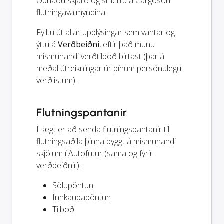
Opnaðu skjalið og smelltu á Cargoson
flutningavalmyndina.
Fylltu út allar upplýsingar sem vantar og
ýttu á
Verðbeiðni
, eftir það munu
mismunandi verðtilboð birtast (þar á
meðal útreikningar úr þínum persónulegu
verðlistum).
Flutningspantanir
Hægt er að senda flutningspantanir til
flutningsaðila þinna byggt á mismunandi
skjölum í Autofutur (sama og fyrir
verðbeiðnir):
Sölupöntun
Innkaupapöntun
Tilboð