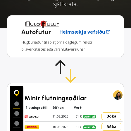
sjálfkrafa.
Autofutur
Heimsækja vefsíðu
Hugbúnaður til að stjórna daglegum rekstri
bílaverkstæðis eða varahlutaverslunar
Mínir flutningsaðilar
Flutningsaðili
Söfnun
Verð
Bóka
11.08.2026
61 €
Verðlisti
Bóka
10.08.2026
81 €
Verðlisti