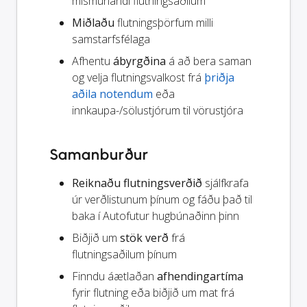
mismunandi flutningsaðilum
Miðlaðu
flutningsþörfum milli
samstarfsfélaga
Afhentu
ábyrgðina
á að bera saman
og velja flutningsvalkost frá
þriðja
aðila notendum
eða
innkaupa-/sölustjórum til vörustjóra
Samanburður
Reiknaðu flutningsverðið
sjálfkrafa
úr verðlistunum þínum og fáðu það til
baka í Autofutur hugbúnaðinn þinn
Biðjið um
stök verð
frá
flutningsaðilum þínum
Finndu áætlaðan
afhendingartíma
fyrir flutning eða biðjið um mat frá