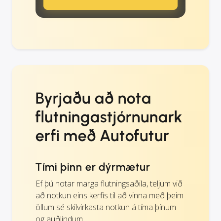
Byrjaðu að nota
flutningastjórnunark
erfi með Autofutur
Tími þinn er dýrmætur
Ef þú notar marga flutningsaðila, teljum við
að notkun eins kerfis til að vinna með þeim
öllum sé skilvirkasta notkun á tíma þínum
og auðlindum.