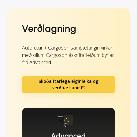
Verðlagning
Autofutur + Cargoson samþættingin virkar
með öllum Cargoson áskriftarleiðum byrjar
frá
Advanced
.
Skoða ítarlega eiginleika og
verðáætlanir
Advanced