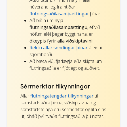
núverandi og framtíðar
flutningsaðilasamþættingar
þínar.
Að biðja um
nýja
flutningsaðilasamþættingu
, ef við
höfum ekki þegar byggt hana, er
ókeypis fyrir alla viðskiptavini
.
Rektu allar sendingar þínar
á einni
stjórnborði.
Að bæta við, fjarlægja eða skipta um
flutningsaðila er fljótlegt og auðvelt.
Sérmerktar tilkynningar
Allar
flutningatengdar tilkynningar
til
samstarfsaðila þinna, viðskiptavina og
samstarfsfélaga eru sérmerktar og líta eins
út, óháð því hvaða flutningsaðila þú notar.