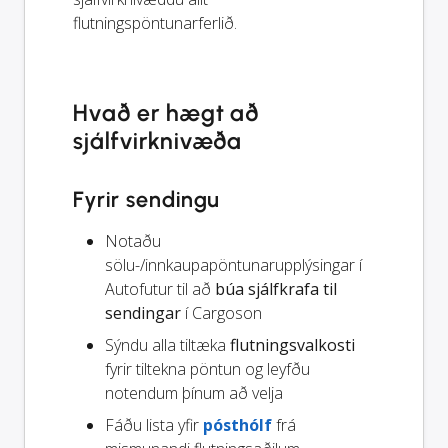
flutningspöntunarferlið.
Hvað er hægt að
sjálfvirknivæða
Fyrir sendingu
Notaðu
sölu-/innkaupapöntunarupplýsingar í
Autofutur til að
búa sjálfkrafa til
sendingar
í Cargoson
Sýndu alla tiltæka
flutningsvalkosti
fyrir tiltekna pöntun og leyfðu
notendum þínum að velja
Fáðu lista yfir
pósthólf
frá