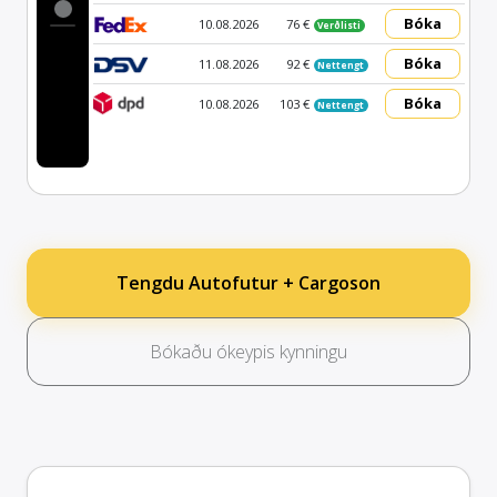
Bóka
10.08.2026
76 €
Verðlisti
Bóka
11.08.2026
92 €
Nettengt
Bóka
10.08.2026
103 €
Nettengt
Tengdu Autofutur + Cargoson
Bókaðu ókeypis kynningu