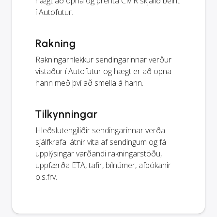
hægt að opna og prenta CMR skjalið beint
í Autofutur.
Rakning
Rakningarhlekkur sendingarinnar verður
vistaður í Autofutur og hægt er að opna
hann með því að smella á hann.
Tilkynningar
Hleðslutengiliðir sendingarinnar verða
sjálfkrafa látnir vita af sendingum og fá
upplýsingar varðandi rakningarstöðu,
uppfærða ETA, tafir, bílnúmer, afbókanir
o.s.frv.