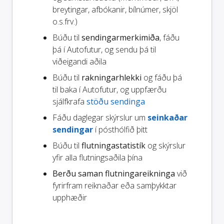
breytingar, afbókanir, bílnúmer, skjöl
o.s.frv.)
Búðu til
sendingarmerkimiða
, fáðu
þá í Autofutur, og sendu þá til
viðeigandi aðila
Búðu til
rakningarhlekki
og fáðu þá
til baka í Autofutur, og uppfærðu
sjálfkrafa
stöðu sendinga
Fáðu daglegar skýrslur um
seinkaðar
sendingar
í pósthólfið þitt
Búðu til
flutningastatistík
og skýrslur
yfir alla flutningsaðila þína
Berðu saman flutningareikninga
við
fyrirfram reiknaðar eða samþykktar
upphæðir