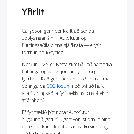
Yfirlit
Cargoson gerir þér kleift að senda
upplýsingar á milli Autofutur og
flutningsaðila þinna sjálfkrafa — engin
forritun nauðsynleg.
Notkun TMS er fyrsta skrefið í að hámarka
flutninga og vörustjórnun fyrir mörg
fyrirtæki. Það gerir þér kleift að spara tíma,
peninga og
CO2 losun
með því að hafa
alla flutningsaðila fyrirtækisins þíns á einni
stjórnborði.
Ef fyrirtækið þitt notar Autofutur
hugbúnað, geturðu gert vörustjórnun þína
enn skilvirkari: slepptu handvirkri vinnu og
sjálfvirknivæddu allt