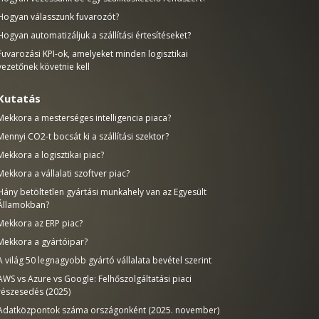
Hogyan válasszunk fuvarozót?
Hogyan automatizáljuk a szállítási értesítéseket?
Fuvarozási KPI-ok, amelyeket minden logisztikai
vezetőnek követnie kell
Kutatás
Mekkora a mesterséges intelligencia piaca?
Mennyi CO2-t bocsát ki a szállítási szektor?
Mekkora a logisztikai piac?
Mekkora a vállalati szoftver piac?
Hány betöltetlen gyártási munkahely van az Egyesült
Államokban?
Mekkora az ERP piac?
Mekkora a gyártóipar?
A világ 50 legnagyobb gyártó vállalata bevétel szerint
AWS vs Azure vs Google: Felhőszolgáltatási piaci
részesedés (2025)
Adatközpontok száma országonként (2025. november)