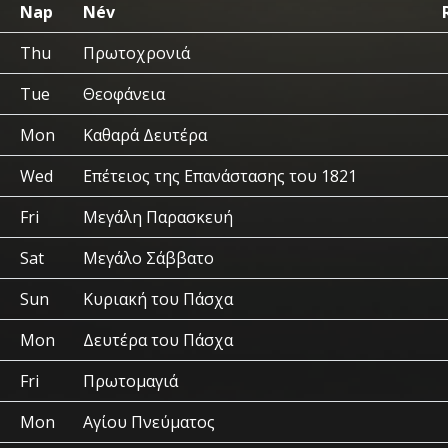
Nap
Név
Thu
Πρωτοχρονιά
Tue
Θεοφάνεια
Mon
Καθαρά Δευτέρα
Wed
Επέτειος της Επανάστασης του 1821
Fri
Μεγάλη Παρασκευή
Sat
Μεγάλο Σάββατο
Sun
Κυριακή του Πάσχα
Mon
Δευτέρα του Πάσχα
Fri
Πρωτομαγιά
Mon
Αγίου Πνεύματος