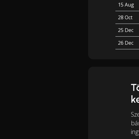
15 Aug
28 Oct
25 Dec
26 Dec
T
k
Sz
bá
in