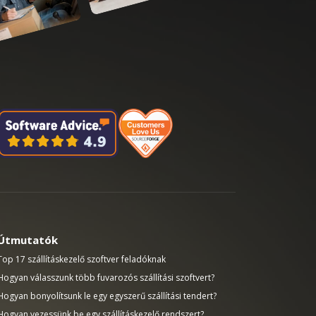
Útmutatók
Top 17 szállításkezelő szoftver feladóknak
Hogyan válasszunk több fuvarozós szállítási szoftvert?
Hogyan bonyolítsunk le egy egyszerű szállítási tendert?
Hogyan vezessünk be egy szállításkezelő rendszert?