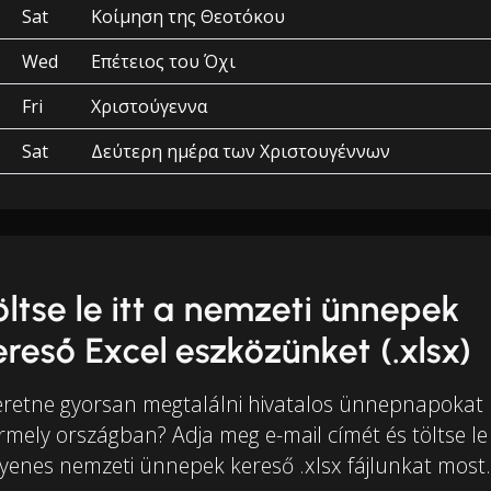
Sat
Κοίμηση της Θεοτόκου
Wed
Επέτειος του Όχι
Fri
Χριστούγεννα
Sat
Δεύτερη ημέρα των Χριστουγέννων
öltse le itt a nemzeti ünnepek
ereső Excel eszközünket (.xlsx)
eretne gyorsan megtalálni hivatalos ünnepnapokat
rmely országban? Adja meg e-mail címét és töltse le
gyenes nemzeti ünnepek kereső .xlsx fájlunkat most.