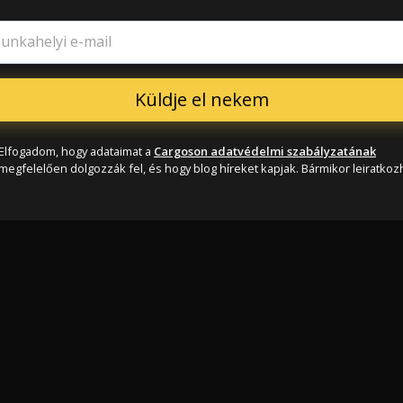
unkahelyi e-mail
Elfogadom, hogy adataimat a
Cargoson adatvédelmi szabályzatának
megfelelően dolgozzák fel, és hogy blog híreket kapjak. Bármikor leiratkozh