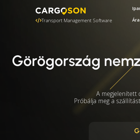
Ipa
Ára
Transport Management Software
Görögország nemze
A megjelenített
Próbálja meg a szállítás
G