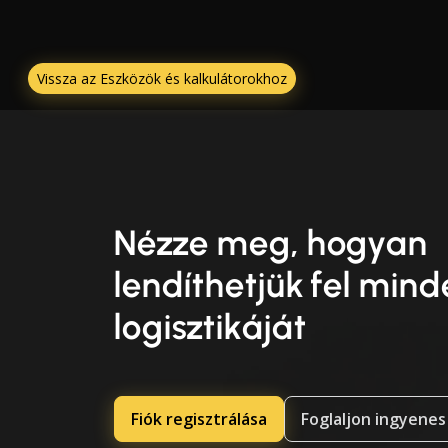
Vissza az Eszközök és kalkulátorokhoz
Nézze meg, hogyan
lendíthetjük fel min
logisztikáját
Fiók regisztrálása
Foglaljon ingyenes