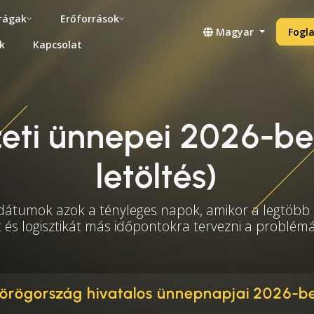
rágak
Erőforrások
Magyar
Fogla
k
Kapcsolat
ti ünnepei 2026-ben
letöltés)
 dátumok azok a tényleges napok, amikor a legtöbb i
t és logisztikát más időpontokra tervezni a problé
örögország hivatalos ünnepnapjai 2026-b