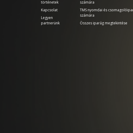
történetek
számára
Kapcsolat
TMS nyomdai és csomagolóipa
számára
Legyen
partnerünk
Összes iparág megtekintése