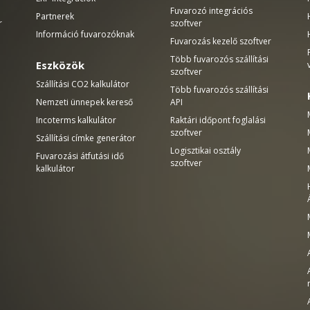
Fuvarozó integrációs
Partnerek
r
szoftver
Információ fuvarozóknak
Fuvarozás kezelő szoftver
Több fuvarozós szállítási
Eszközök
szoftver
Szállítási CO2 kalkulátor
Több fuvarozós szállítási
Nemzeti ünnepek kereső
API
Incoterms kalkulátor
Raktári időpont foglalási
szoftver
Szállítási címke generátor
Logisztikai osztály
Fuvarozási átfutási idő
szoftver
kalkulátor