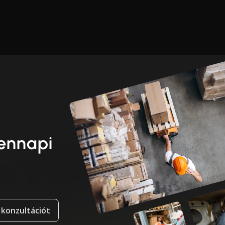
dennapi
 konzultációt