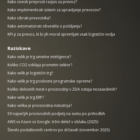
Kako izvesti preprost razpis za prevoz?
Kako implementirati sistem za upravljanje prevozov?
Kako izbrati prevoznika?
Kako avtomatizirati obvestila o pošiljanju?
KPI-ji za prevoz, ki bi jih moral spremljati vsak logistični vodja
Raziskave
Kako velik je trg umetne inteligence?
Koliko CO2 oddaja prometni sektor?
Kako velik je logistični trg?
Kako velik je trg poslovne programske opreme?
Koliko delovnih mest v proizvodnji v ZDA ostaja nezasedenih?
Kako velik je trg ERP?
Kako velika je proizvodna industrija?
50 največjih proizvodnih podjetij na svetu po prihodkih
AWS vs Azure vs Google: tržni delež v oblaku (2025)
Število podatkovnih centrov po državah (november 2025)