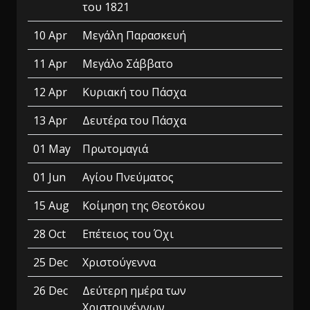
του 1821
10 Apr
Μεγάλη Παρασκευή
11 Apr
Μεγάλο Σάββατο
12 Apr
Κυριακή του Πάσχα
13 Apr
Δευτέρα του Πάσχα
01 May
Πρωτομαγιά
01 Jun
Αγίου Πνεύματος
15 Aug
Κοίμηση της Θεοτόκου
28 Oct
Επέτειος του Όχι
25 Dec
Χριστούγεννα
26 Dec
Δεύτερη ημέρα των
Χριστουγέννων