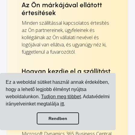
Az Ön márkájával ellátott
értesítések
Minden szállítással kapcsolatos értesítés
az Ön partnereinek, ügyfeleinek és
kollégáinak az Ön vállalati nevével és
logójával van ellátva, és ugyanúgy néz ki,
függetlenül a fuvarozótól.
Hogyan kezdje el a szállítást
közvetlenül a Microsoft
Ez a weboldal sütiket használ annak érdekében,
Dynamics 365 Business
hogy a lehető legjobb élményt nyújtsa
Central szoftverből
weboldalunkon.
Tudjon meg többet
. Adatvédelmi
irányelveinket megtalálja
itt
.
Kérjen egy demót, és megmutatjuk, hogyan
adhatja hozzá a szállítási modult a
Összes integráció megtekintése
Microsoft Dynamics 365 Business Central
Rendben
Összes fuvarozó megtekintése
környezetéhez. Ezután feltöltheti a
Microsoft Dynamics 365 Business Central