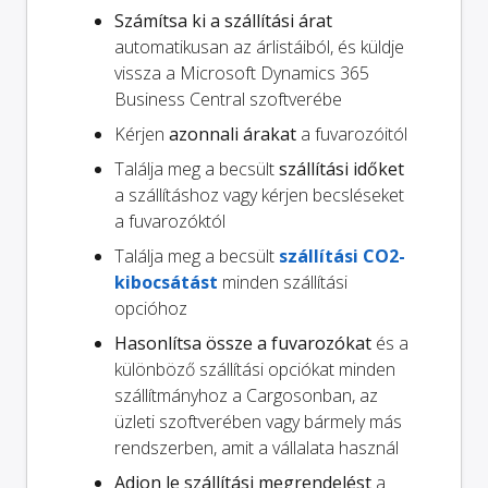
Számítsa ki a szállítási árat
automatikusan az árlistáiból, és küldje
vissza a Microsoft Dynamics 365
Business Central szoftverébe
Kérjen
azonnali árakat
a fuvarozóitól
Találja meg a becsült
szállítási időket
a szállításhoz vagy kérjen becsléseket
a fuvarozóktól
Találja meg a becsült
szállítási CO2-
kibocsátást
minden szállítási
opcióhoz
Hasonlítsa össze a fuvarozókat
és a
különböző szállítási opciókat minden
szállítmányhoz a Cargosonban, az
üzleti szoftverében vagy bármely más
rendszerben, amit a vállalata használ
Adjon le szállítási megrendelést
a