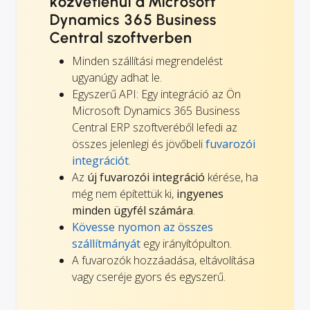
közvetlenül a Microsoft
Dynamics 365 Business
Central szoftverben
Minden szállítási megrendelést
ugyanúgy adhat le.
Egyszerű API: Egy integráció az Ön
Microsoft Dynamics 365 Business
Central ERP szoftveréből lefedi az
összes jelenlegi és jövőbeli
fuvarozói
integrációt
.
Az
új fuvarozói integráció
kérése, ha
még nem építettük ki,
ingyenes
minden ügyfél számára
.
Kövesse nyomon az összes
szállítmányát
egy irányítópulton.
A fuvarozók hozzáadása, eltávolítása
vagy cseréje gyors és egyszerű.