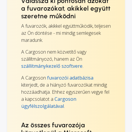
Válassza ki pontosan azokat
a fuvarozókat, akikkel együtt
szeretne működni
A fuvarozók, akikkel együttműködik, teljesen
az Ön döntése - mi mindig semlegesek
maradunk.
A Cargoson nem közvetítő vagy
szállítmányozó, hanem az Ön
szállítmánykezelő szoftvere
.
A Cargoson
fuvarozói adatbázisa
kiterjedt, de a hiányzó fuvarozókat mindig
hozzáadhatja. Ehhez egyszerűen vegye fel
a kapcsolatot a
Cargoson
ügyfélszolgálatával
.
Az összes fuvarozója