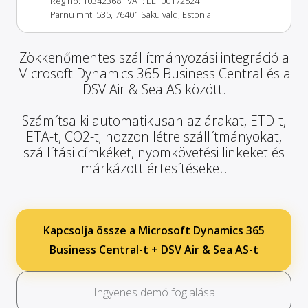
Reg no: 10342368
· VAT: EE100172524
Pärnu mnt. 535, 76401 Saku vald, Estonia
Zökkenőmentes szállítmányozási integráció a
Microsoft Dynamics 365 Business Central és a
DSV Air & Sea AS között.
Számítsa ki automatikusan az árakat, ETD-t,
ETA-t, CO2-t; hozzon létre szállítmányokat,
szállítási címkéket, nyomkövetési linkeket és
márkázott értesítéseket.
Kapcsolja össze a Microsoft Dynamics 365
Business Central-t + DSV Air & Sea AS-t
Ingyenes demó foglalása