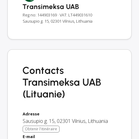
Transimeksa UAB
Reg no: 144903169
· VAT: LT449031610
Sausupio g. 15, 02301 Vilnius, Lithuania
Contacts
Transimeksa UAB
(Lituanie)
Adresse
Sausupio g. 15
,
02301
Vilnius
,
Lithuania
Obtenir l'itinéraire
E-mail