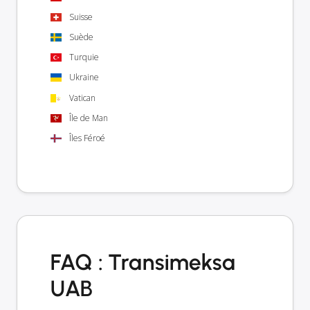
Suisse
Suède
Turquie
Ukraine
Vatican
Île de Man
Îles Féroé
FAQ : Transimeksa
UAB