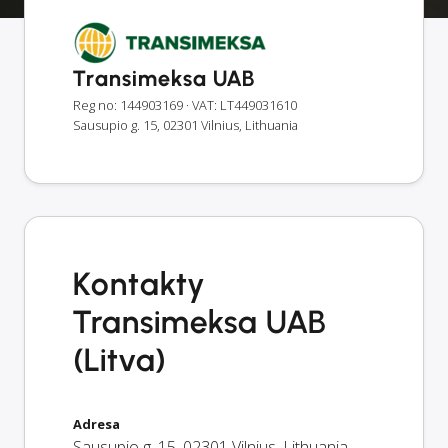
Transimeksa UAB
Reg no: 144903169
· VAT: LT449031610
Sausupio g. 15, 02301 Vilnius, Lithuania
Kontakty
Transimeksa UAB
(Litva)
Adresa
Sausupio g. 15
,
02301
Vilnius
,
Lithuania