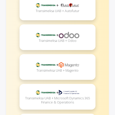
+
Transimeksa UAB + Autofutur
+
Transimeksa UAB + Odoo
+
Transimeksa UAB + Magento
+
Transimeksa UAB + Microsoft Dynamics 365
Finance & Operations