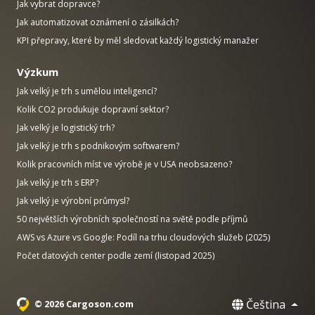
Jak vybrat dopravce?
Jak automatizovat oznámení o zásilkách?
KPI přepravy, které by měl sledovat každý logistický manažer
Výzkum
Jak velký je trh s umělou inteligencí?
Kolik CO2 produkuje dopravní sektor?
Jak velký je logistický trh?
Jak velký je trh s podnikovým softwarem?
Kolik pracovních míst ve výrobě je v USA neobsazeno?
Jak velký je trh s ERP?
Jak velký je výrobní průmysl?
50 největších výrobních společností na světě podle příjmů
AWS vs Azure vs Google: Podíl na trhu cloudových služeb (2025)
Počet datových center podle zemí (listopad 2025)
Čeština
© 2026 Cargoson.com