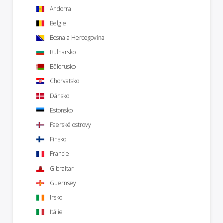
Andorra
Belgie
Bosna a Hercegovina
Bulharsko
Bělorusko
Chorvatsko
Dánsko
Estonsko
Faerské ostrovy
Finsko
Francie
Gibraltar
Guernsey
Irsko
Itálie