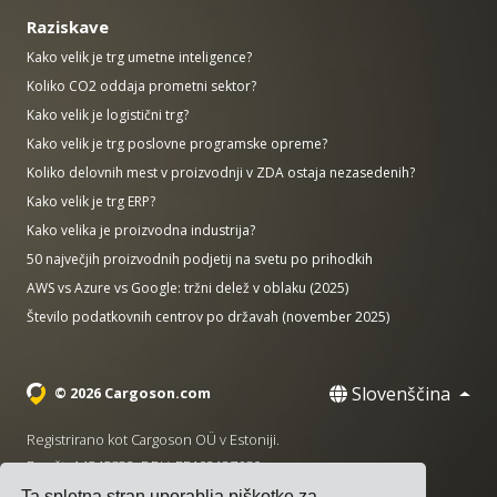
Raziskave
Kako velik je trg umetne inteligence?
Koliko CO2 oddaja prometni sektor?
Kako velik je logistični trg?
Kako velik je trg poslovne programske opreme?
Koliko delovnih mest v proizvodnji v ZDA ostaja nezasedenih?
Kako velik je trg ERP?
Kako velika je proizvodna industrija?
50 največjih proizvodnih podjetij na svetu po prihodkih
AWS vs Azure vs Google: tržni delež v oblaku (2025)
Število podatkovnih centrov po državah (november 2025)
Slovenščina
© 2026 Cargoson.com
Registrirano kot Cargoson OÜ v Estoniji.
Reg št: 14545832. DDV: EE102137680.
Ta spletna stran uporablja piškotke za