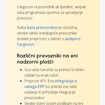
Cargoson ni posrednik ali špediter, ampak
vaša programska oprema za upravljanje
prevozov.
Naša
baza prevoznikov
je obsežna,
vendar lahko manjkajoče prevoznike
dodate preprosto s stikom s
podporo
Cargoson.
Različni prevozniki na eni
nadzorni plošči
Vsa vaša naročila za prevoz bi lahko
oddali na enak način.
Preprost API: Ena
integracija iz
vašega ERP
bo pokrila vse vaše
sedanje in prihodnje integracije
prevoznikov.
Sledite vsem svojim pošiljkam na eni