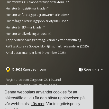
Hur mycket CO2 släpper transportsektorn ut?
Hur stor är logistikmarknaden?
Hur stor är företagsprogramvarumarknaden?
Hur många tillverkningsjobb är ofyllda i USA?
Hur stor är ERP-marknaden?
Hur stor är tillverkningsindustrin?
Topp 50 tillverkningsföretag i världen efter omsättning
AWS vs Azure vs Google: Molntjänstmarknadsandelar (2025)
Antal datacenter per land (november 2025)
Svenska
© 2026 Cargoson.com
Registrerad som Cargoson OÜ i Estland.
Reg nr: 14545832. VAT: EE102137680.
Denna webbplats använder cookies för att
Huvudkontor: Pärnu mnt. 141, 11314 Tallinn, Estland
säkerställa att du får den bästa upplevelsen på
·
+372 5555 0028
hello@cargoson.com
vår webbplats.
Läs mer
. Vår integritetspolicy