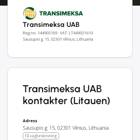
Transimeksa UAB
Reg no: 144903169
· VAT: LT449031610
Sausupio g. 15, 02301 Vilnius, Lithuania
Transimeksa UAB
kontakter (Litauen)
Adress
Sausupio g. 15
,
02301
Vilnius
,
Lithuania
Få vägbeskrivning