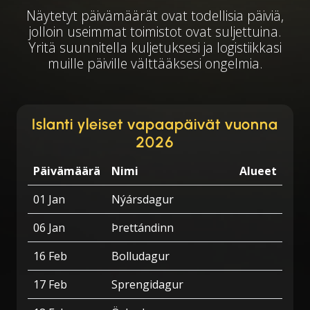
Näytetyt päivämäärät ovat todellisia päiviä,
jolloin useimmat toimistot ovat suljettuina.
Yritä suunnitella kuljetuksesi ja logistiikkasi
muille päiville välttääksesi ongelmia.
Islanti yleiset vapaapäivät vuonna
2026
Päivämäärä
Nimi
Alueet
01 Jan
Nýársdagur
06 Jan
Þrettándinn
16 Feb
Bolludagur
17 Feb
Sprengidagur