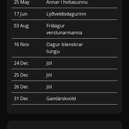
25 May
Annar í hvítasunnu
17 Jun
Lýðveldisdagurinn
03 Aug
Frídagur
verslunarmanna
16 Nov
Dagur íslenskrar
tungu
24 Dec
Jól
25 Dec
Jól
26 Dec
Jól
31 Dec
Gamlárskvöld