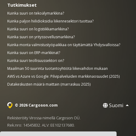
Tutkimukset
Kuinka suuri on tekoälymarkkina?
Kuinka paljon hiilidioksidia liikennesektori tuottaa?
Kuinka suuri on logistiikkamarkkina?
Kuinka suuri on yrityssovellusmarkkina?
Kuinka monta valmistustyöpaikkaa on täyttämättä Yhdysvalloissa?
Kuinka suuri on ERP-markkinat?
Kuinka suuri teollisuussektori on?
Maailman 50 suurinta tuotantoyhtiötä liikevaihdon mukaan
AWS vs Azure vs Google: Pilvipalveluiden markkinaosuudet (2025)
Datakeskusten määrä maittain (marraskuu 2025)
Suomi
© 2026 Cargoson.com
Rekisteröity Virossa nimellä Cargoson OÜ.
Rek.nro: 14545832. ALV: EE102137680.
Pääkonttori: Pärnu mnt. 141, 11314 Tallinna, Viro