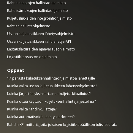
Rahtihinnastojen hallintaohjelmisto
Rahtilisämaksujen hallintaohjelmisto
Kuljetusliikkeiden integrointiohjelmisto
Rahtien hallintaohjelmisto
Usean kuljetusliikkeen lähetysohjelmisto
Usean kuljetusliikkeen rahtilähetys-API
Lastauslaitureiden ajanvarausohjelmisto
Logistiikkaosaston ohjelmisto
Oppaat
17 parasta kuljetuksenhallintaohjelmistoa lähettäjille
Kuinka valita usean kuljetusliikkeen lähetysohjelmisto?
Kuinka järjestää yksinkertainen kuljetuskilpailutus?
Kuinka ottaa käyttöön kuljetuksenhallintajärjestelmä?
Kuinka valita rahdinkuljettaja?
Kuinka automatisoida lähetystiedotteet?
Rahdin KPI-mittarit, joita jokaisen logistiikkapäällikön tulisi seurata