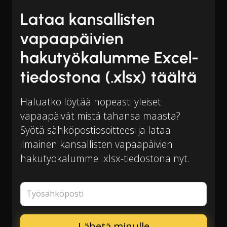
Lataa kansallisten
vapaapäivien
hakutyökalumme Excel-
tiedostona (.xlsx) täältä
Haluatko löytää nopeasti yleiset
vapaapäivät mistä tahansa maasta?
Syötä sähköpostiosoitteesi ja lataa
ilmainen kansallisten vapaapäivien
hakutyökalumme .xlsx-tiedostona nyt.
Työsähköposti