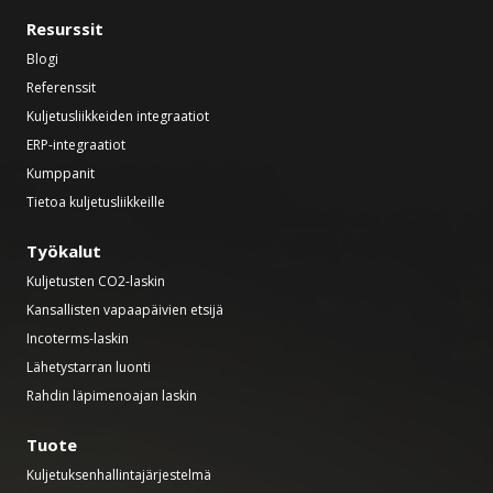
Resurssit
Blogi
Referenssit
Kuljetusliikkeiden integraatiot
ERP-integraatiot
Kumppanit
Tietoa kuljetusliikkeille
Työkalut
Kuljetusten CO2-laskin
Kansallisten vapaapäivien etsijä
Incoterms-laskin
Lähetystarran luonti
Rahdin läpimenoajan laskin
Tuote
Kuljetuksenhallintajärjestelmä