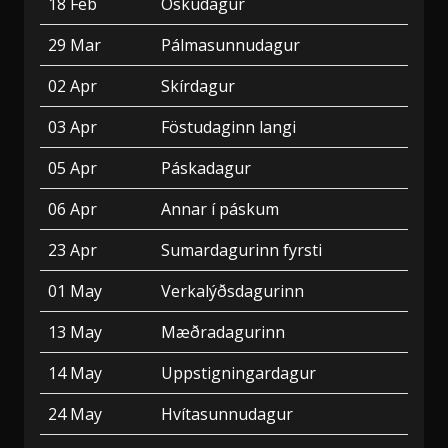
18 Feb
Öskudagur
29 Mar
Pálmasunnudagur
02 Apr
Skírdagur
03 Apr
Föstudaginn langi
05 Apr
Páskadagur
06 Apr
Annar í páskum
23 Apr
Sumardagurinn fyrsti
01 May
Verkalýðsdagurinn
13 May
Mæðradagurinn
14 May
Uppstigningardagur
24 May
Hvítasunnudagur